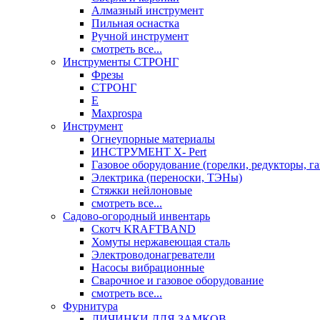
Алмазный инструмент
Пильная оснастка
Ручной инструмент
смотреть все...
Инструменты СТРОНГ
Фрезы
СТРОНГ
Е
Maxprospa
Инструмент
Огнеупорные материалы
ИНСТРУМЕНТ X- Pert
Газовое оборудование (горелки, редукторы, га
Электрика (переноски, ТЭНы)
Стяжки нейлоновые
смотреть все...
Садово-огородный инвентарь
Скотч KRAFTBAND
Хомуты нержавеющая сталь
Электроводонагреватели
Насосы вибрационные
Сварочное и газовое оборудование
смотреть все...
Фурнитура
ЛИЧИНКИ ДЛЯ ЗАМКОВ