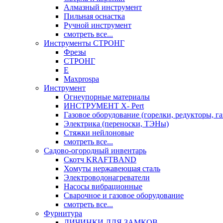
Алмазный инструмент
Пильная оснастка
Ручной инструмент
смотреть все...
Инструменты СТРОНГ
Фрезы
СТРОНГ
Е
Maxprospa
Инструмент
Огнеупорные материалы
ИНСТРУМЕНТ X- Pert
Газовое оборудование (горелки, редукторы, га
Электрика (переноски, ТЭНы)
Стяжки нейлоновые
смотреть все...
Садово-огородный инвентарь
Скотч KRAFTBAND
Хомуты нержавеющая сталь
Электроводонагреватели
Насосы вибрационные
Сварочное и газовое оборудование
смотреть все...
Фурнитура
ЛИЧИНКИ ДЛЯ ЗАМКОВ