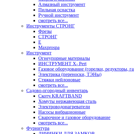
Алмазный инструмент
Пильная оснастка
Ручной инструмент
смотреть все...
Инструменты СТРОНГ
Фрезы
СТРОНГ
Е
Maxprospa
Инструмент
Огнеупорные материалы
ИНСТРУМЕНТ X- Pert
Газовое оборудование (горелки, редукторы, га
Электрика (переноски, ТЭНы)
Стяжки нейлоновые
смотреть все...
Садово-огородный инвентарь
Скотч KRAFTBAND
Хомуты нержавеющая сталь
Электроводонагреватели
Насосы вибрационные
Сварочное и газовое оборудование
смотреть все...
Фурнитура
ЛИЧИНКИ ДЛЯ ЗАМКОВ