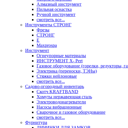
Алмазный инструмент
Пильная оснастка
Ручной инструмент
смотреть все...
Инструменты СТРОНГ
Фрезы
СТРОНГ
Е
Maxprospa
Инструмент
Огнеупорные материалы
ИНСТРУМЕНТ X- Pert
Газовое оборудование (горелки, редукторы, га
Электрика (переноски, ТЭНы)
Стяжки нейлоновые
смотреть все...
Садово-огородный инвентарь
Скотч KRAFTBAND
Хомуты нержавеющая сталь
Электроводонагреватели
Насосы вибрационные
Сварочное и газовое оборудование
смотреть все...
Фурнитура
ЛИЧИНКИ ДЛЯ ЗАМКОВ