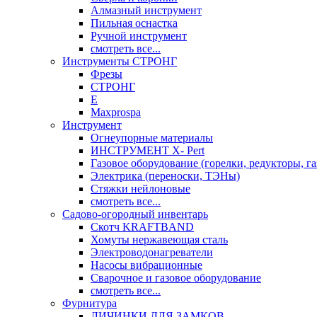
Алмазный инструмент
Пильная оснастка
Ручной инструмент
смотреть все...
Инструменты СТРОНГ
Фрезы
СТРОНГ
Е
Maxprospa
Инструмент
Огнеупорные материалы
ИНСТРУМЕНТ X- Pert
Газовое оборудование (горелки, редукторы, га
Электрика (переноски, ТЭНы)
Стяжки нейлоновые
смотреть все...
Садово-огородный инвентарь
Скотч KRAFTBAND
Хомуты нержавеющая сталь
Электроводонагреватели
Насосы вибрационные
Сварочное и газовое оборудование
смотреть все...
Фурнитура
ЛИЧИНКИ ДЛЯ ЗАМКОВ