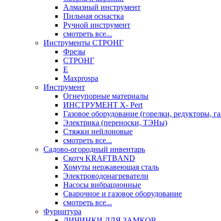
Алмазный инструмент
Пильная оснастка
Ручной инструмент
смотреть все...
Инструменты СТРОНГ
Фрезы
СТРОНГ
Е
Maxprospa
Инструмент
Огнеупорные материалы
ИНСТРУМЕНТ X- Pert
Газовое оборудование (горелки, редукторы, га
Электрика (переноски, ТЭНы)
Стяжки нейлоновые
смотреть все...
Садово-огородный инвентарь
Скотч KRAFTBAND
Хомуты нержавеющая сталь
Электроводонагреватели
Насосы вибрационные
Сварочное и газовое оборудование
смотреть все...
Фурнитура
ЛИЧИНКИ ДЛЯ ЗАМКОВ