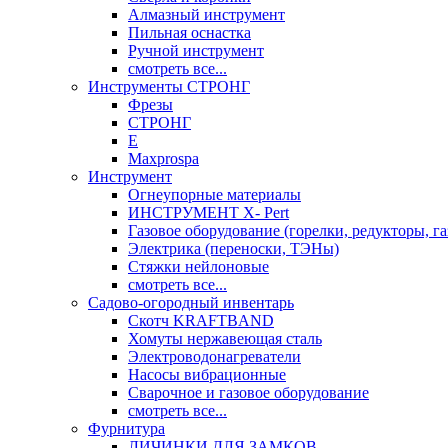
Алмазный инструмент
Пильная оснастка
Ручной инструмент
смотреть все...
Инструменты СТРОНГ
Фрезы
СТРОНГ
Е
Maxprospa
Инструмент
Огнеупорные материалы
ИНСТРУМЕНТ X- Pert
Газовое оборудование (горелки, редукторы, га
Электрика (переноски, ТЭНы)
Стяжки нейлоновые
смотреть все...
Садово-огородный инвентарь
Скотч KRAFTBAND
Хомуты нержавеющая сталь
Электроводонагреватели
Насосы вибрационные
Сварочное и газовое оборудование
смотреть все...
Фурнитура
ЛИЧИНКИ ДЛЯ ЗАМКОВ