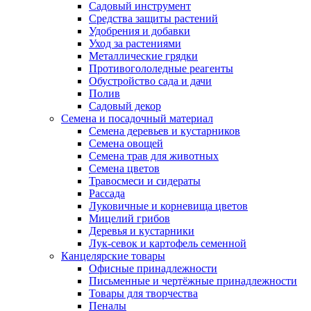
Садовый инструмент
Средства защиты растений
Удобрения и добавки
Уход за растениями
Металлические грядки
Противогололедные реагенты
Обустройство сада и дачи
Полив
Садовый декор
Семена и посадочный материал
Семена деревьев и кустарников
Семена овощей
Семена трав для животных
Семена цветов
Травосмеси и сидераты
Рассада
Луковичные и корневища цветов
Мицелий грибов
Деревья и кустарники
Лук-севок и картофель семенной
Канцелярские товары
Офисные принадлежности
Письменные и чертёжные принадлежности
Товары для творчества
Пеналы