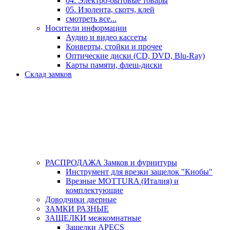
04. Электро-бытовые товары
05. Изолента, скотч, клей
смотреть все...
Носители информации
Аудио и видео кассеты
Конверты, стойки и прочее
Оптические диски (CD, DVD, Blu-Ray)
Карты памяти, флеш-диски
Склад замков
РАСПРОДАЖА Замков и фурнитуры
Инструмент для врезки защелок "Кнобы"
Врезные MOTTURA (Италия) и
комплектующие
Доводчики дверные
ЗАМКИ РАЗНЫЕ
ЗАЩЕЛКИ межкомнатные
Защелки APECS