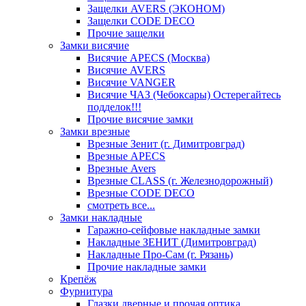
Защелки AVERS (ЭКОНОМ)
Защелки CODE DECO
Прочие защелки
Замки висячие
Висячие APECS (Москва)
Висячие AVERS
Висячие VANGER
Висячие ЧАЗ (Чебоксары) Остерегайтесь
подделок!!!
Прочие висячие замки
Замки врезные
Врезные Зенит (г. Димитровград)
Врезные APECS
Врезные Avers
Врезные CLASS (г. Железнодорожный)
Врезные CODE DECO
смотреть все...
Замки накладные
Гаражно-сейфовые накладные замки
Накладные ЗЕНИТ (Димитровград)
Накладные Про-Сам (г. Рязань)
Прочие накладные замки
Крепёж
Фурнитура
Глазки дверные и прочая оптика