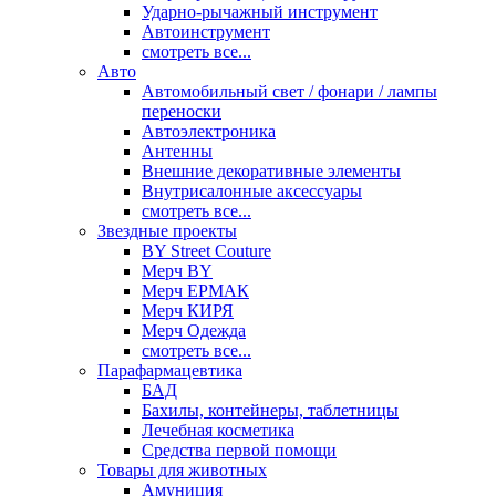
Ударно-рычажный инструмент
Автоинструмент
смотреть все...
Авто
Автомобильный свет / фонари / лампы
переноски
Автоэлектроника
Антенны
Внешние декоративные элементы
Внутрисалонные аксессуары
смотреть все...
Звездные проекты
BY Street Couture
Мерч BY
Мерч ЕРМАК
Мерч КИРЯ
Мерч Одежда
смотреть все...
Парафармацевтика
БАД
Бахилы, контейнеры, таблетницы
Лечебная косметика
Средства первой помощи
Товары для животных
Амуниция