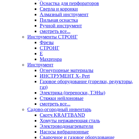
Оснастка для перфораторов
Сверла и коронки
Алмазный инструмент
Пильная оснастка
Ручной инструмент
смотреть все...
Инструменты СТРОНГ
Фрезы
СТРОНГ
Е
Maxprospa
Инструмент
Огнеупорные материалы
ИНСТРУМЕНТ X- Pert
Газовое оборудование (горелки, редукторы,
газ)
Электрика (переноски, ТЭНы)
Стяжки нейлоновые
смотреть все...
Садово-огородный инвентарь
Скотч KRAFTBAND
Хомуты нержавеющая сталь
Электроводонагреватели
Насосы вибрационные
Сварочное и газовое оборудование