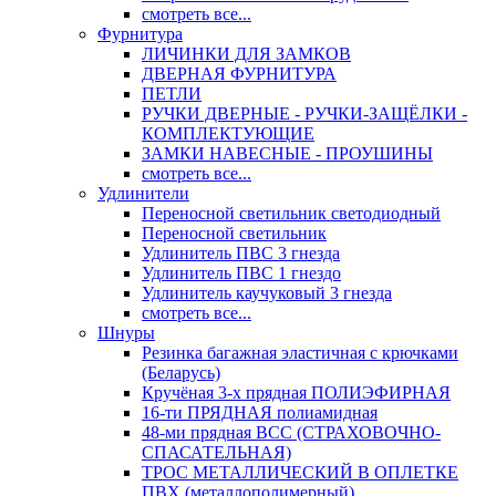
смотреть все...
Фурнитура
ЛИЧИНКИ ДЛЯ ЗАМКОВ
ДВЕРНАЯ ФУРНИТУРА
ПЕТЛИ
РУЧКИ ДВЕРНЫЕ - РУЧКИ-ЗАЩЁЛКИ -
КОМПЛЕКТУЮЩИЕ
ЗАМКИ НАВЕСНЫЕ - ПРОУШИНЫ
смотреть все...
Удлинители
Переносной светильник светодиодный
Переносной светильник
Удлинитель ПВС 3 гнезда
Удлинитель ПВС 1 гнездо
Удлинитель каучуковый 3 гнезда
смотреть все...
Шнуры
Резинка багажная эластичная с крючками
(Беларусь)
Кручёная 3-х прядная ПОЛИЭФИРНАЯ
16-ти ПРЯДНАЯ полиамидная
48-ми прядная ВСС (СТРАХОВОЧНО-
СПАСАТЕЛЬНАЯ)
ТРОС МЕТАЛЛИЧЕСКИЙ В ОПЛЕТКЕ
ПВХ (металлополимерный)