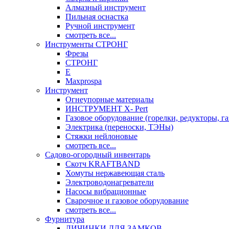
Алмазный инструмент
Пильная оснастка
Ручной инструмент
смотреть все...
Инструменты СТРОНГ
Фрезы
СТРОНГ
Е
Maxprospa
Инструмент
Огнеупорные материалы
ИНСТРУМЕНТ X- Pert
Газовое оборудование (горелки, редукторы, га
Электрика (переноски, ТЭНы)
Стяжки нейлоновые
смотреть все...
Садово-огородный инвентарь
Скотч KRAFTBAND
Хомуты нержавеющая сталь
Электроводонагреватели
Насосы вибрационные
Сварочное и газовое оборудование
смотреть все...
Фурнитура
ЛИЧИНКИ ДЛЯ ЗАМКОВ