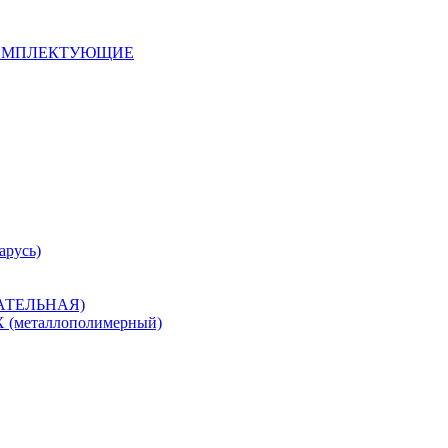
 КОМПЛЕКТУЮЩИЕ
арусь)
САТЕЛЬНАЯ)
металлополимерный)