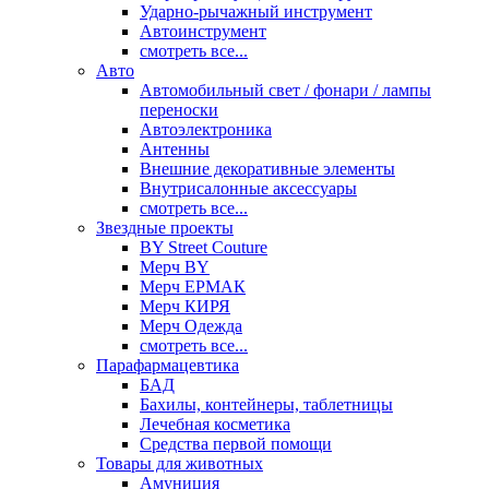
Ударно-рычажный инструмент
Автоинструмент
смотреть все...
Авто
Автомобильный свет / фонари / лампы
переноски
Автоэлектроника
Антенны
Внешние декоративные элементы
Внутрисалонные аксессуары
смотреть все...
Звездные проекты
BY Street Couture
Мерч BY
Мерч ЕРМАК
Мерч КИРЯ
Мерч Одежда
смотреть все...
Парафармацевтика
БАД
Бахилы, контейнеры, таблетницы
Лечебная косметика
Средства первой помощи
Товары для животных
Амуниция