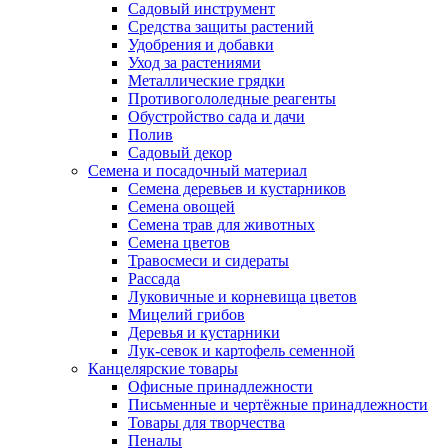
Садовый инструмент
Средства защиты растений
Удобрения и добавки
Уход за растениями
Металлические грядки
Противогололедные реагенты
Обустройство сада и дачи
Полив
Садовый декор
Семена и посадочный материал
Семена деревьев и кустарников
Семена овощей
Семена трав для животных
Семена цветов
Травосмеси и сидераты
Рассада
Луковичные и корневища цветов
Мицелий грибов
Деревья и кустарники
Лук-севок и картофель семенной
Канцелярские товары
Офисные принадлежности
Письменные и чертёжные принадлежности
Товары для творчества
Пеналы