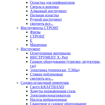
Оснастка для перфораторов
Сверла и коронки
Алмазный инструмент
Пильная оснастка
Ручной инструмент
смотреть все...
Инструменты СТРОНГ
Фрезы
СТРОНГ
Е
Maxprospa
Инструмент
Огнеупорные материалы
ИНСТРУМЕНТ X- Pert
Газовое оборудование (горелки, редукторы,
газ)
Электрика (переноски, ТЭНы)
Стяжки нейлоновые
смотреть все...
Садово-огородный инвентарь
Скотч KRAFTBAND
Хомуты нержавеющая сталь
Электроводонагреватели
Насосы вибрационные
Сварочное и газовое оборудование