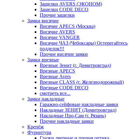
Защелки AVERS (ЭКОНОМ)
Защелки CODE DECO
Прочие защелки
Замки висячие
Висячие APECS (Москва)
Висячие AVERS
Висячие VANGER
Висячие ЧАЗ (Чебоксары) Остерегайтесь
подделок!!!
Прочие висячие замки
Замки врезные
Врезные Зенит (г. Димитровград)
Врезные APECS
Врезные Avers
Врезные CLASS (г. Железнодорожный)
Врезные CODE DECO
смотреть все...
Замки накладные
Гаражно-сейфовые накладные замки
Накладные ЗЕНИТ (Димитровград)
Накладные Про-Сам (г. Рязань)
Прочие накладные замки
Крепёж
Фурнитура
Глазки дверные и прочая оптика