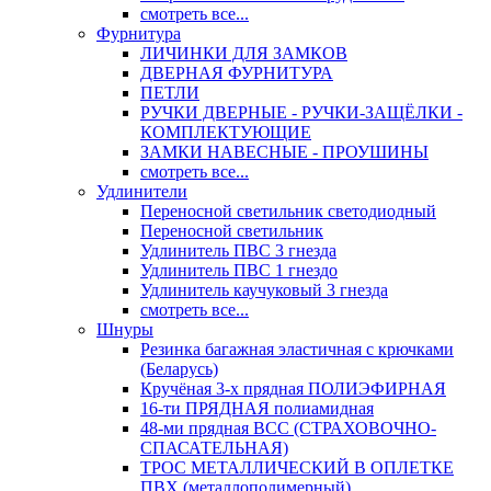
смотреть все...
Фурнитура
ЛИЧИНКИ ДЛЯ ЗАМКОВ
ДВЕРНАЯ ФУРНИТУРА
ПЕТЛИ
РУЧКИ ДВЕРНЫЕ - РУЧКИ-ЗАЩЁЛКИ -
КОМПЛЕКТУЮЩИЕ
ЗАМКИ НАВЕСНЫЕ - ПРОУШИНЫ
смотреть все...
Удлинители
Переносной светильник светодиодный
Переносной светильник
Удлинитель ПВС 3 гнезда
Удлинитель ПВС 1 гнездо
Удлинитель каучуковый 3 гнезда
смотреть все...
Шнуры
Резинка багажная эластичная с крючками
(Беларусь)
Кручёная 3-х прядная ПОЛИЭФИРНАЯ
16-ти ПРЯДНАЯ полиамидная
48-ми прядная ВСС (СТРАХОВОЧНО-
СПАСАТЕЛЬНАЯ)
ТРОС МЕТАЛЛИЧЕСКИЙ В ОПЛЕТКЕ
ПВХ (металлополимерный)