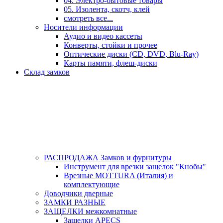
04. Электро-бытовые товары
05. Изолента, скотч, клей
смотреть все...
Носители информации
Аудио и видео кассеты
Конверты, стойки и прочее
Оптические диски (CD, DVD, Blu-Ray)
Карты памяти, флеш-диски
Склад замков
РАСПРОДАЖА Замков и фурнитуры
Инструмент для врезки защелок "Кнобы"
Врезные MOTTURA (Италия) и
комплектующие
Доводчики дверные
ЗАМКИ РАЗНЫЕ
ЗАЩЕЛКИ межкомнатные
Защелки APECS