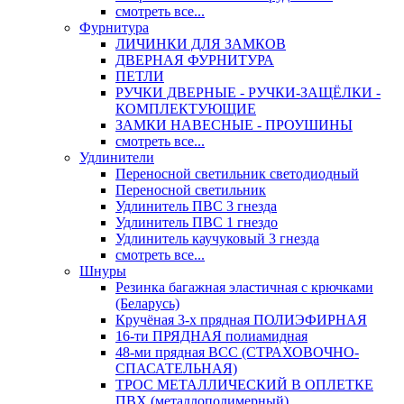
смотреть все...
Фурнитура
ЛИЧИНКИ ДЛЯ ЗАМКОВ
ДВЕРНАЯ ФУРНИТУРА
ПЕТЛИ
РУЧКИ ДВЕРНЫЕ - РУЧКИ-ЗАЩЁЛКИ -
КОМПЛЕКТУЮЩИЕ
ЗАМКИ НАВЕСНЫЕ - ПРОУШИНЫ
смотреть все...
Удлинители
Переносной светильник светодиодный
Переносной светильник
Удлинитель ПВС 3 гнезда
Удлинитель ПВС 1 гнездо
Удлинитель каучуковый 3 гнезда
смотреть все...
Шнуры
Резинка багажная эластичная с крючками
(Беларусь)
Кручёная 3-х прядная ПОЛИЭФИРНАЯ
16-ти ПРЯДНАЯ полиамидная
48-ми прядная ВСС (СТРАХОВОЧНО-
СПАСАТЕЛЬНАЯ)
ТРОС МЕТАЛЛИЧЕСКИЙ В ОПЛЕТКЕ
ПВХ (металлополимерный)