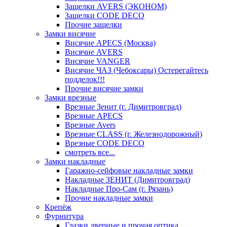
Защелки AVERS (ЭКОНОМ)
Защелки CODE DECO
Прочие защелки
Замки висячие
Висячие APECS (Москва)
Висячие AVERS
Висячие VANGER
Висячие ЧАЗ (Чебоксары) Остерегайтесь
подделок!!!
Прочие висячие замки
Замки врезные
Врезные Зенит (г. Димитровград)
Врезные APECS
Врезные Avers
Врезные CLASS (г. Железнодорожный)
Врезные CODE DECO
смотреть все...
Замки накладные
Гаражно-сейфовые накладные замки
Накладные ЗЕНИТ (Димитровград)
Накладные Про-Сам (г. Рязань)
Прочие накладные замки
Крепёж
Фурнитура
Глазки дверные и прочая оптика