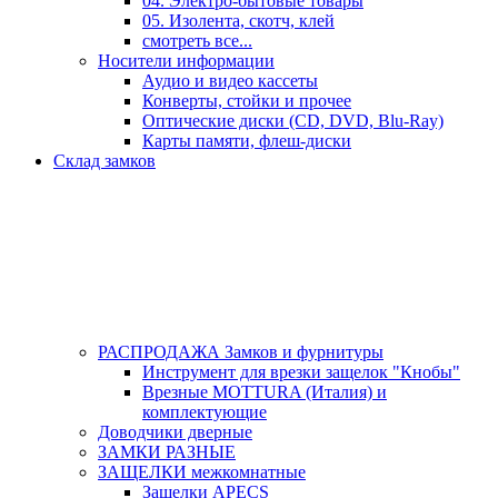
04. Электро-бытовые товары
05. Изолента, скотч, клей
смотреть все...
Носители информации
Аудио и видео кассеты
Конверты, стойки и прочее
Оптические диски (CD, DVD, Blu-Ray)
Карты памяти, флеш-диски
Склад замков
РАСПРОДАЖА Замков и фурнитуры
Инструмент для врезки защелок "Кнобы"
Врезные MOTTURA (Италия) и
комплектующие
Доводчики дверные
ЗАМКИ РАЗНЫЕ
ЗАЩЕЛКИ межкомнатные
Защелки APECS