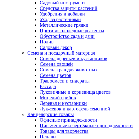
Садовый инструмент
Средства защиты растений
Удобрения и добавки
Уход за растениями
Металлические грядки
Противогололедные реагенты
Обустройство сада и дачи
Полив
Садовый декор
Семена и посадочный материал
Семена деревьев и кустарников
Семена овощей
Семена трав для животных
Семена цветов
Травосмеси и сидераты
Рассада
Луковичные и корневища цветов
Мицелий грибов
Деревья и кустарники
Лук-севок и картофель семенной
Канцелярские товары
Офисные принадлежности
Письменные и чертёжные принадлежности
Товары для творчества
Пеналы