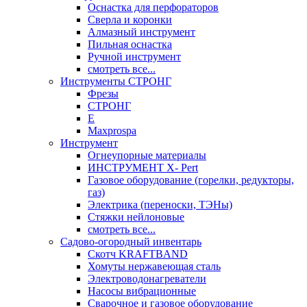
Оснастка для перфораторов
Сверла и коронки
Алмазный инструмент
Пильная оснастка
Ручной инструмент
смотреть все...
Инструменты СТРОНГ
Фрезы
СТРОНГ
Е
Maxprospa
Инструмент
Огнеупорные материалы
ИНСТРУМЕНТ X- Pert
Газовое оборудование (горелки, редукторы,
газ)
Электрика (переноски, ТЭНы)
Стяжки нейлоновые
смотреть все...
Садово-огородный инвентарь
Скотч KRAFTBAND
Хомуты нержавеющая сталь
Электроводонагреватели
Насосы вибрационные
Сварочное и газовое оборудование