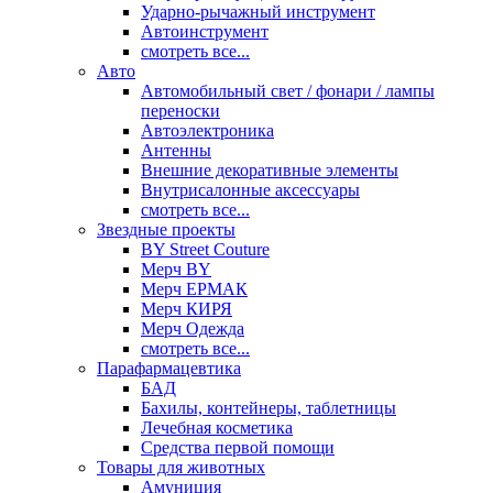
Ударно-рычажный инструмент
Автоинструмент
смотреть все...
Авто
Автомобильный свет / фонари / лампы
переноски
Автоэлектроника
Антенны
Внешние декоративные элементы
Внутрисалонные аксессуары
смотреть все...
Звездные проекты
BY Street Couture
Мерч BY
Мерч ЕРМАК
Мерч КИРЯ
Мерч Одежда
смотреть все...
Парафармацевтика
БАД
Бахилы, контейнеры, таблетницы
Лечебная косметика
Средства первой помощи
Товары для животных
Амуниция