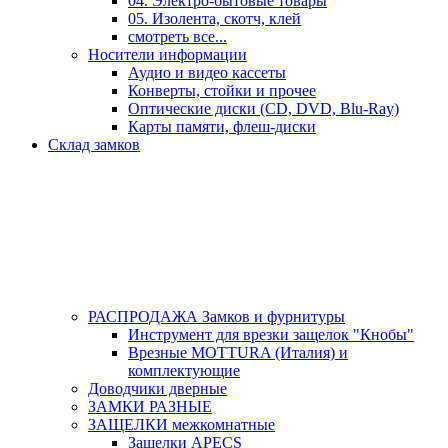
04. Электро-бытовые товары
05. Изолента, скотч, клей
смотреть все...
Носители информации
Аудио и видео кассеты
Конверты, стойки и прочее
Оптические диски (CD, DVD, Blu-Ray)
Карты памяти, флеш-диски
Склад замков
РАСПРОДАЖА Замков и фурнитуры
Инструмент для врезки защелок "Кнобы"
Врезные MOTTURA (Италия) и
комплектующие
Доводчики дверные
ЗАМКИ РАЗНЫЕ
ЗАЩЕЛКИ межкомнатные
Защелки APECS