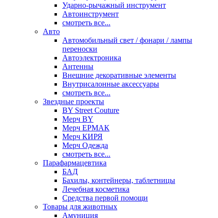
Ударно-рычажный инструмент
Автоинструмент
смотреть все...
Авто
Автомобильный свет / фонари / лампы
переноски
Автоэлектроника
Антенны
Внешние декоративные элементы
Внутрисалонные аксессуары
смотреть все...
Звездные проекты
BY Street Couture
Мерч BY
Мерч ЕРМАК
Мерч КИРЯ
Мерч Одежда
смотреть все...
Парафармацевтика
БАД
Бахилы, контейнеры, таблетницы
Лечебная косметика
Средства первой помощи
Товары для животных
Амуниция