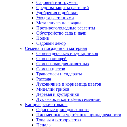
Садовый инструмент
Средства защиты растений
Удобрения и добавки
Уход за растениями
Металлические грядки
Противогололедные реагенты
Обустройство сада и дачи
Полив
Садовый декор
Семена и посадочный материал
Семена деревьев и кустарников
Семена овощей
Семена трав для животных
Семена цветов
Травосмеси и сидераты
Рассада
Луковичные и корневища цветов
Мицелий грибов
Деревья и кустарники
Лук-севок и картофель семенной
Канцелярские товары
Офисные принадлежности
Письменные и чертёжные принадлежности
Товары для творчества
Пеналы