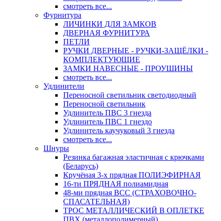
смотреть все...
Фурнитура
ЛИЧИНКИ ДЛЯ ЗАМКОВ
ДВЕРНАЯ ФУРНИТУРА
ПЕТЛИ
РУЧКИ ДВЕРНЫЕ - РУЧКИ-ЗАЩЁЛКИ -
КОМПЛЕКТУЮЩИЕ
ЗАМКИ НАВЕСНЫЕ - ПРОУШИНЫ
смотреть все...
Удлинители
Переносной светильник светодиодный
Переносной светильник
Удлинитель ПВС 3 гнезда
Удлинитель ПВС 1 гнездо
Удлинитель каучуковый 3 гнезда
смотреть все...
Шнуры
Резинка багажная эластичная с крючками
(Беларусь)
Кручёная 3-х прядная ПОЛИЭФИРНАЯ
16-ти ПРЯДНАЯ полиамидная
48-ми прядная ВСС (СТРАХОВОЧНО-
СПАСАТЕЛЬНАЯ)
ТРОС МЕТАЛЛИЧЕСКИЙ В ОПЛЕТКЕ
ПВХ (металлополимерный)