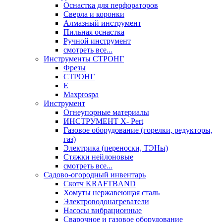
Оснастка для перфораторов
Сверла и коронки
Алмазный инструмент
Пильная оснастка
Ручной инструмент
смотреть все...
Инструменты СТРОНГ
Фрезы
СТРОНГ
Е
Maxprospa
Инструмент
Огнеупорные материалы
ИНСТРУМЕНТ X- Pert
Газовое оборудование (горелки, редукторы,
газ)
Электрика (переноски, ТЭНы)
Стяжки нейлоновые
смотреть все...
Садово-огородный инвентарь
Скотч KRAFTBAND
Хомуты нержавеющая сталь
Электроводонагреватели
Насосы вибрационные
Сварочное и газовое оборудование