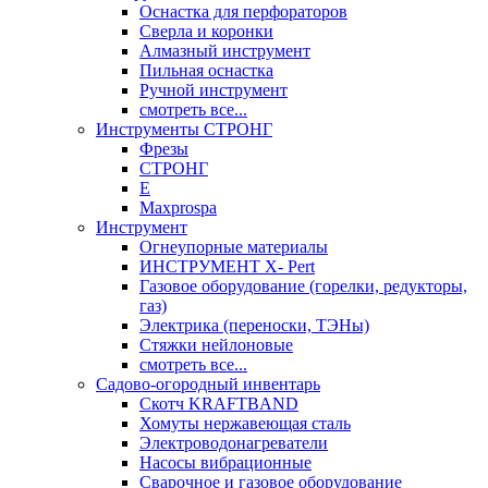
Оснастка для перфораторов
Сверла и коронки
Алмазный инструмент
Пильная оснастка
Ручной инструмент
смотреть все...
Инструменты СТРОНГ
Фрезы
СТРОНГ
Е
Maxprospa
Инструмент
Огнеупорные материалы
ИНСТРУМЕНТ X- Pert
Газовое оборудование (горелки, редукторы,
газ)
Электрика (переноски, ТЭНы)
Стяжки нейлоновые
смотреть все...
Садово-огородный инвентарь
Скотч KRAFTBAND
Хомуты нержавеющая сталь
Электроводонагреватели
Насосы вибрационные
Сварочное и газовое оборудование