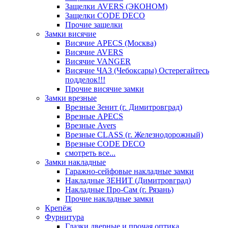
Защелки AVERS (ЭКОНОМ)
Защелки CODE DECO
Прочие защелки
Замки висячие
Висячие APECS (Москва)
Висячие AVERS
Висячие VANGER
Висячие ЧАЗ (Чебоксары) Остерегайтесь
подделок!!!
Прочие висячие замки
Замки врезные
Врезные Зенит (г. Димитровград)
Врезные APECS
Врезные Avers
Врезные CLASS (г. Железнодорожный)
Врезные CODE DECO
смотреть все...
Замки накладные
Гаражно-сейфовые накладные замки
Накладные ЗЕНИТ (Димитровград)
Накладные Про-Сам (г. Рязань)
Прочие накладные замки
Крепёж
Фурнитура
Глазки дверные и прочая оптика