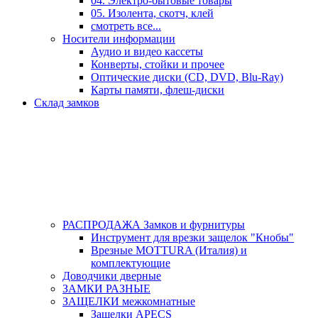
04. Электро-бытовые товары
05. Изолента, скотч, клей
смотреть все...
Носители информации
Аудио и видео кассеты
Конверты, стойки и прочее
Оптические диски (CD, DVD, Blu-Ray)
Карты памяти, флеш-диски
Склад замков
РАСПРОДАЖА Замков и фурнитуры
Инструмент для врезки защелок "Кнобы"
Врезные MOTTURA (Италия) и
комплектующие
Доводчики дверные
ЗАМКИ РАЗНЫЕ
ЗАЩЕЛКИ межкомнатные
Защелки APECS