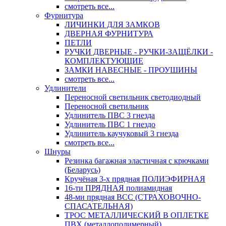
смотреть все...
Фурнитура
ЛИЧИНКИ ДЛЯ ЗАМКОВ
ДВЕРНАЯ ФУРНИТУРА
ПЕТЛИ
РУЧКИ ДВЕРНЫЕ - РУЧКИ-ЗАЩЁЛКИ -
КОМПЛЕКТУЮЩИЕ
ЗАМКИ НАВЕСНЫЕ - ПРОУШИНЫ
смотреть все...
Удлинители
Переносной светильник светодиодный
Переносной светильник
Удлинитель ПВС 3 гнезда
Удлинитель ПВС 1 гнездо
Удлинитель каучуковый 3 гнезда
смотреть все...
Шнуры
Резинка багажная эластичная с крючками
(Беларусь)
Кручёная 3-х прядная ПОЛИЭФИРНАЯ
16-ти ПРЯДНАЯ полиамидная
48-ми прядная ВСС (СТРАХОВОЧНО-
СПАСАТЕЛЬНАЯ)
ТРОС МЕТАЛЛИЧЕСКИЙ В ОПЛЕТКЕ
ПВХ (металлополимерный)