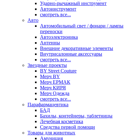
Ударно-рычажный инструмент
Автоинструмент
смотреть все...
Авто
Автомобильный свет / фонари / лампы
переноски
Автоэлектроника
Антенны
Внешние декоративные элементы
Внутрисалонные аксессуары
смотреть все...
Звездные проекты
BY Street Couture
Мерч BY
Мерч ЕРМАК
Мерч КИРЯ
Мерч Одежда
смотреть все...
Парафармацевтика
БАД
Бахилы, контейнеры, таблетницы
Лечебная косметика
Средства первой помощи
Товары для животных
Амуниция