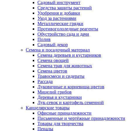
Садовый инструмент
Средства защиты растений
Удобрения и добавки
Уход за растениями
Металлические грядки
Противогололедные реагенты
Обустройство сада и дачи
Полив
Садовый декор
Семена и посадочный материал
Семена деревьев и кустарников
Семена овощей
Семена трав для животных
Семена цветов
Травосмеси и сидераты
Рассада
Луковичные и корневища цветов
Мицелий грибов
Деревья и кустарники
Лук-севок и картофель семенной
Канцелярские товары
Офисные принадлежности
Письменные и чертёжные принадлежности
Товары для творчества
Пеналы