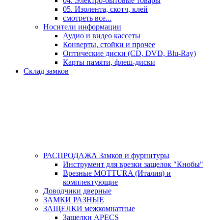
04. Электро-бытовые товары
05. Изолента, скотч, клей
смотреть все...
Носители информации
Аудио и видео кассеты
Конверты, стойки и прочее
Оптические диски (CD, DVD, Blu-Ray)
Карты памяти, флеш-диски
Склад замков
РАСПРОДАЖА Замков и фурнитуры
Инструмент для врезки защелок "Кнобы"
Врезные MOTTURA (Италия) и
комплектующие
Доводчики дверные
ЗАМКИ РАЗНЫЕ
ЗАЩЕЛКИ межкомнатные
Защелки APECS