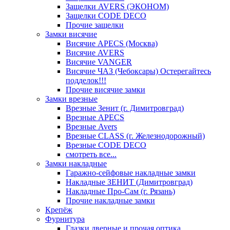
Защелки AVERS (ЭКОНОМ)
Защелки CODE DECO
Прочие защелки
Замки висячие
Висячие APECS (Москва)
Висячие AVERS
Висячие VANGER
Висячие ЧАЗ (Чебоксары) Остерегайтесь
подделок!!!
Прочие висячие замки
Замки врезные
Врезные Зенит (г. Димитровград)
Врезные APECS
Врезные Avers
Врезные CLASS (г. Железнодорожный)
Врезные CODE DECO
смотреть все...
Замки накладные
Гаражно-сейфовые накладные замки
Накладные ЗЕНИТ (Димитровград)
Накладные Про-Сам (г. Рязань)
Прочие накладные замки
Крепёж
Фурнитура
Глазки дверные и прочая оптика