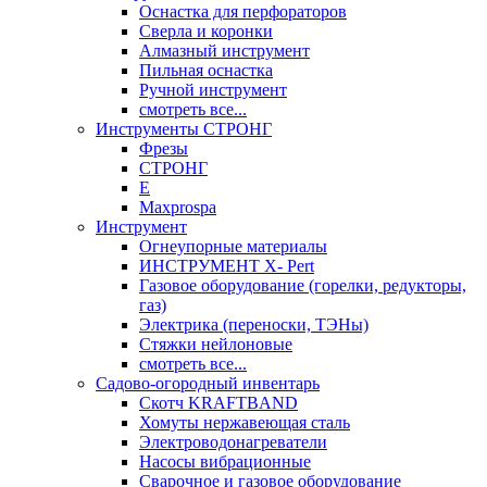
Оснастка для перфораторов
Сверла и коронки
Алмазный инструмент
Пильная оснастка
Ручной инструмент
смотреть все...
Инструменты СТРОНГ
Фрезы
СТРОНГ
Е
Maxprospa
Инструмент
Огнеупорные материалы
ИНСТРУМЕНТ X- Pert
Газовое оборудование (горелки, редукторы,
газ)
Электрика (переноски, ТЭНы)
Стяжки нейлоновые
смотреть все...
Садово-огородный инвентарь
Скотч KRAFTBAND
Хомуты нержавеющая сталь
Электроводонагреватели
Насосы вибрационные
Сварочное и газовое оборудование