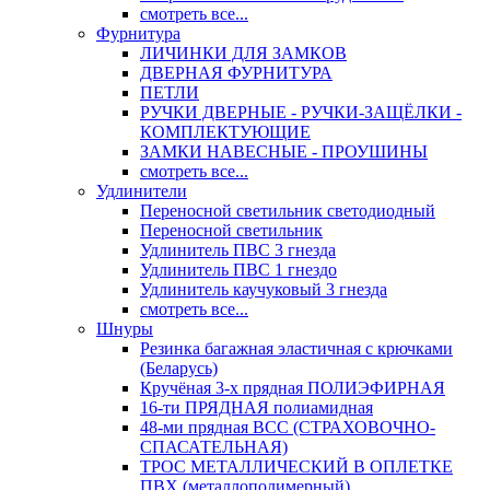
смотреть все...
Фурнитура
ЛИЧИНКИ ДЛЯ ЗАМКОВ
ДВЕРНАЯ ФУРНИТУРА
ПЕТЛИ
РУЧКИ ДВЕРНЫЕ - РУЧКИ-ЗАЩЁЛКИ -
КОМПЛЕКТУЮЩИЕ
ЗАМКИ НАВЕСНЫЕ - ПРОУШИНЫ
смотреть все...
Удлинители
Переносной светильник светодиодный
Переносной светильник
Удлинитель ПВС 3 гнезда
Удлинитель ПВС 1 гнездо
Удлинитель каучуковый 3 гнезда
смотреть все...
Шнуры
Резинка багажная эластичная с крючками
(Беларусь)
Кручёная 3-х прядная ПОЛИЭФИРНАЯ
16-ти ПРЯДНАЯ полиамидная
48-ми прядная ВСС (СТРАХОВОЧНО-
СПАСАТЕЛЬНАЯ)
ТРОС МЕТАЛЛИЧЕСКИЙ В ОПЛЕТКЕ
ПВХ (металлополимерный)