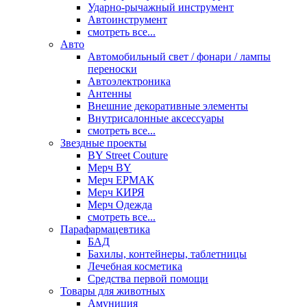
Ударно-рычажный инструмент
Автоинструмент
смотреть все...
Авто
Автомобильный свет / фонари / лампы
переноски
Автоэлектроника
Антенны
Внешние декоративные элементы
Внутрисалонные аксессуары
смотреть все...
Звездные проекты
BY Street Couture
Мерч BY
Мерч ЕРМАК
Мерч КИРЯ
Мерч Одежда
смотреть все...
Парафармацевтика
БАД
Бахилы, контейнеры, таблетницы
Лечебная косметика
Средства первой помощи
Товары для животных
Амуниция