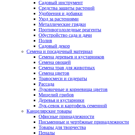
Садовый инструмент
Средства защиты растений
Удобрения и добавки
Уход за растениями
Металлические грядки
Противогололедные реагенты
Обустройство сада и дачи
Полив
Садовый декор
Семена и посадочный материал
Семена деревьев и кустарников
Семена овощей
Семена трав для животных
Семена цветов
Травосмеси и сидераты
Рассада
Луковичные и корневища цветов
Мицелий грибов
Деревья и кустарники
Лук-севок и картофель семенной
Канцелярские товары
Офисные принадлежности
Письменные и чертёжные принадлежности
Товары для творчества
Пеналы