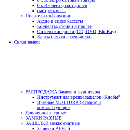
04. Электро-бытовые товары
05. Изолента, скотч, клей
смотреть все...
Носители информации
Аудио и видео кассеты
Конверты, стойки и прочее
Оптические диски (CD, DVD, Blu-Ray)
Карты памяти, флеш-диски
Склад замков
РАСПРОДАЖА Замков и фурнитуры
Инструмент для врезки защелок "Кнобы"
Врезные MOTTURA (Италия) и
комплектующие
Доводчики дверные
ЗАМКИ РАЗНЫЕ
ЗАЩЕЛКИ межкомнатные
Защелки APECS