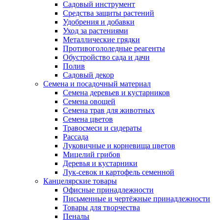
Садовый инструмент
Средства защиты растений
Удобрения и добавки
Уход за растениями
Металлические грядки
Противогололедные реагенты
Обустройство сада и дачи
Полив
Садовый декор
Семена и посадочный материал
Семена деревьев и кустарников
Семена овощей
Семена трав для животных
Семена цветов
Травосмеси и сидераты
Рассада
Луковичные и корневища цветов
Мицелий грибов
Деревья и кустарники
Лук-севок и картофель семенной
Канцелярские товары
Офисные принадлежности
Письменные и чертёжные принадлежности
Товары для творчества
Пеналы