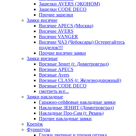
Защелки AVERS (ЭКОНОМ)
Защелки CODE DECO
Прочие защелки
Замки висячие
Висячие APECS (Москва)
Висячие AVERS
Висячие VANGER
Висячие ЧАЗ (Чебоксары) Остерегайтесь
подделок!!!
Прочие висячие замки
Замки врезные
Врезные Зенит (г. Димитровград)
Врезные APECS
Врезные Avers
Врезные CLASS (г. Железнодорожный)
Врезные CODE DECO
смотреть все...
Замки накладные
Гаражно-сейфовые накладные замки
Накладные ЗЕНИТ (Димитровград)
Накладные Про-Сам (г. Рязань)
Прочие накладные замки
Крепёж
Фурнитура
Глазки дверные и прочая оптика