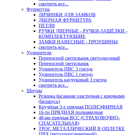
смотреть все...
Фурнитура
ЛИЧИНКИ ДЛЯ ЗАМКОВ
ДВЕРНАЯ ФУРНИТУРА
ПЕТЛИ
РУЧКИ ДВЕРНЫЕ - РУЧКИ-ЗАЩЁЛКИ -
КОМПЛЕКТУЮЩИЕ
ЗАМКИ НАВЕСНЫЕ - ПРОУШИНЫ
смотреть все...
Удлинители
Переносной светильник светодиодный
Переносной светильник
Удлинитель ПВС 3 гнезда
Удлинитель ПВС 1 гнездо
Удлинитель каучуковый 3 гнезда
смотреть все...
Шнуры
Резинка багажная эластичная с крючками
(Беларусь)
Кручёная 3-х прядная ПОЛИЭФИРНАЯ
16-ти ПРЯДНАЯ полиамидная
48-ми прядная ВСС (СТРАХОВОЧНО-
СПАСАТЕЛЬНАЯ)
ТРОС МЕТАЛЛИЧЕСКИЙ В ОПЛЕТКЕ
ПВХ (металлополимерный)