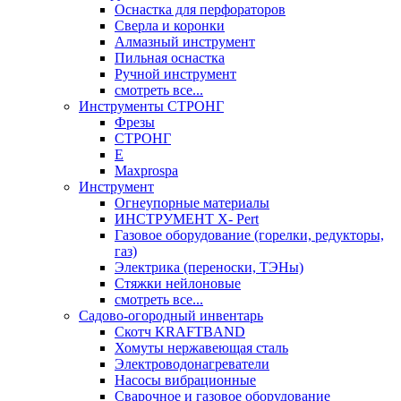
Оснастка для перфораторов
Сверла и коронки
Алмазный инструмент
Пильная оснастка
Ручной инструмент
смотреть все...
Инструменты СТРОНГ
Фрезы
СТРОНГ
Е
Maxprospa
Инструмент
Огнеупорные материалы
ИНСТРУМЕНТ X- Pert
Газовое оборудование (горелки, редукторы,
газ)
Электрика (переноски, ТЭНы)
Стяжки нейлоновые
смотреть все...
Садово-огородный инвентарь
Скотч KRAFTBAND
Хомуты нержавеющая сталь
Электроводонагреватели
Насосы вибрационные
Сварочное и газовое оборудование