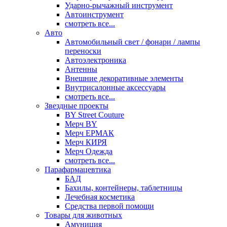
Ударно-рычажный инструмент
Автоинструмент
смотреть все...
Авто
Автомобильный свет / фонари / лампы
переноски
Автоэлектроника
Антенны
Внешние декоративные элементы
Внутрисалонные аксессуары
смотреть все...
Звездные проекты
BY Street Couture
Мерч BY
Мерч ЕРМАК
Мерч КИРЯ
Мерч Одежда
смотреть все...
Парафармацевтика
БАД
Бахилы, контейнеры, таблетницы
Лечебная косметика
Средства первой помощи
Товары для животных
Амуниция