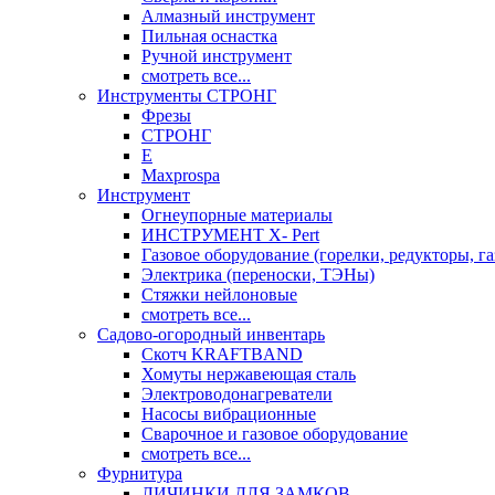
Алмазный инструмент
Пильная оснастка
Ручной инструмент
смотреть все...
Инструменты СТРОНГ
Фрезы
СТРОНГ
Е
Maxprospa
Инструмент
Огнеупорные материалы
ИНСТРУМЕНТ X- Pert
Газовое оборудование (горелки, редукторы, га
Электрика (переноски, ТЭНы)
Стяжки нейлоновые
смотреть все...
Садово-огородный инвентарь
Скотч KRAFTBAND
Хомуты нержавеющая сталь
Электроводонагреватели
Насосы вибрационные
Сварочное и газовое оборудование
смотреть все...
Фурнитура
ЛИЧИНКИ ДЛЯ ЗАМКОВ