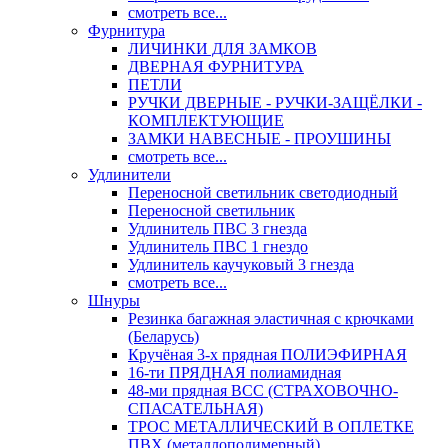
смотреть все...
Фурнитура
ЛИЧИНКИ ДЛЯ ЗАМКОВ
ДВЕРНАЯ ФУРНИТУРА
ПЕТЛИ
РУЧКИ ДВЕРНЫЕ - РУЧКИ-ЗАЩЁЛКИ -
КОМПЛЕКТУЮЩИЕ
ЗАМКИ НАВЕСНЫЕ - ПРОУШИНЫ
смотреть все...
Удлинители
Переносной светильник светодиодный
Переносной светильник
Удлинитель ПВС 3 гнезда
Удлинитель ПВС 1 гнездо
Удлинитель каучуковый 3 гнезда
смотреть все...
Шнуры
Резинка багажная эластичная с крючками
(Беларусь)
Кручёная 3-х прядная ПОЛИЭФИРНАЯ
16-ти ПРЯДНАЯ полиамидная
48-ми прядная ВСС (СТРАХОВОЧНО-
СПАСАТЕЛЬНАЯ)
ТРОС МЕТАЛЛИЧЕСКИЙ В ОПЛЕТКЕ
ПВХ (металлополимерный)