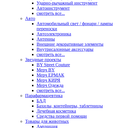
Ударно-рычажный инструмент
Автоинструмент
смотреть все...
Авто
Автомобильный свет / фонари / лампы
переноски
Автоэлектроника
Антенны
Внешние декоративные элементы
Внутрисалонные аксессуары
смотреть все...
Звездные проекты
BY Street Couture
Мерч BY
Мерч ЕРМАК
Мерч КИРЯ
Мерч Одежда
смотреть все...
Парафармацевтика
БАД
Бахилы, контейнеры, таблетницы
Лечебная косметика
Средства первой помощи
Товары для животных
Амуниция