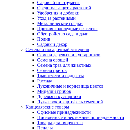
Садовый инструмент
Средства защиты растений
Удобрения и добавки
Уход за растениями
Металлические грядки
Противогололедные реагенты
Обустройство сада и дачи
Полив
Садовый декор
Семена и посадочный материал
Семена деревьев и кустарников
Семена овощей
Семена трав для животных
Семена цветов
Травосмеси и сидераты
Рассада
Луковичные и корневища цветов
Мицелий грибов
Деревья и кустарники
Лук-севок и картофель семенной
Канцелярские товары
Офисные принадлежности
Письменные и чертёжные принадлежности
Товары для творчества
Пеналы