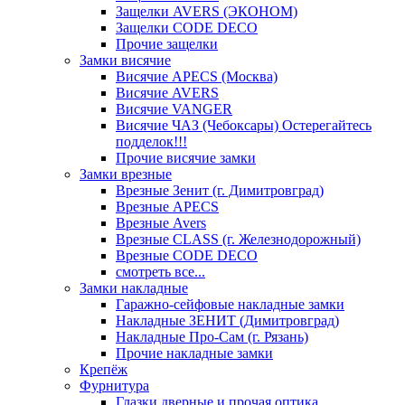
Защелки AVERS (ЭКОНОМ)
Защелки CODE DECO
Прочие защелки
Замки висячие
Висячие APECS (Москва)
Висячие AVERS
Висячие VANGER
Висячие ЧАЗ (Чебоксары) Остерегайтесь
подделок!!!
Прочие висячие замки
Замки врезные
Врезные Зенит (г. Димитровград)
Врезные APECS
Врезные Avers
Врезные CLASS (г. Железнодорожный)
Врезные CODE DECO
смотреть все...
Замки накладные
Гаражно-сейфовые накладные замки
Накладные ЗЕНИТ (Димитровград)
Накладные Про-Сам (г. Рязань)
Прочие накладные замки
Крепёж
Фурнитура
Глазки дверные и прочая оптика