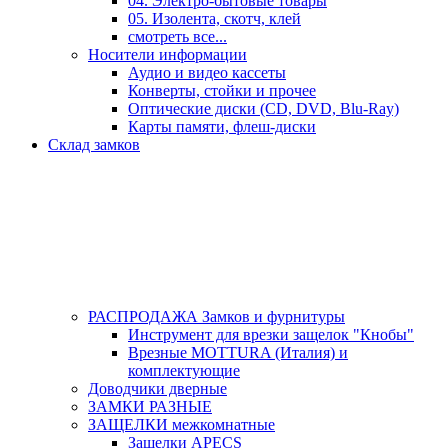
04. Электро-бытовые товары
05. Изолента, скотч, клей
смотреть все...
Носители информации
Аудио и видео кассеты
Конверты, стойки и прочее
Оптические диски (CD, DVD, Blu-Ray)
Карты памяти, флеш-диски
Склад замков
РАСПРОДАЖА Замков и фурнитуры
Инструмент для врезки защелок "Кнобы"
Врезные MOTTURA (Италия) и
комплектующие
Доводчики дверные
ЗАМКИ РАЗНЫЕ
ЗАЩЕЛКИ межкомнатные
Защелки APECS