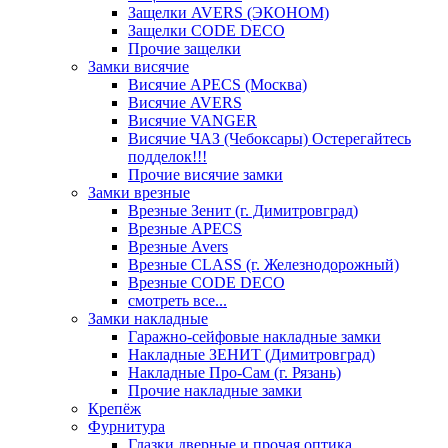
Защелки AVERS (ЭКОНОМ)
Защелки CODE DECO
Прочие защелки
Замки висячие
Висячие APECS (Москва)
Висячие AVERS
Висячие VANGER
Висячие ЧАЗ (Чебоксары) Остерегайтесь
подделок!!!
Прочие висячие замки
Замки врезные
Врезные Зенит (г. Димитровград)
Врезные APECS
Врезные Avers
Врезные CLASS (г. Железнодорожный)
Врезные CODE DECO
смотреть все...
Замки накладные
Гаражно-сейфовые накладные замки
Накладные ЗЕНИТ (Димитровград)
Накладные Про-Сам (г. Рязань)
Прочие накладные замки
Крепёж
Фурнитура
Глазки дверные и прочая оптика