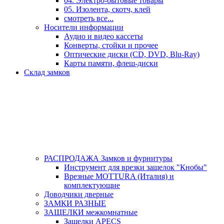
04. Электро-бытовые товары
05. Изолента, скотч, клей
смотреть все...
Носители информации
Аудио и видео кассеты
Конверты, стойки и прочее
Оптические диски (CD, DVD, Blu-Ray)
Карты памяти, флеш-диски
Склад замков
РАСПРОДАЖА Замков и фурнитуры
Инструмент для врезки защелок "Кнобы"
Врезные MOTTURA (Италия) и
комплектующие
Доводчики дверные
ЗАМКИ РАЗНЫЕ
ЗАЩЕЛКИ межкомнатные
Защелки APECS