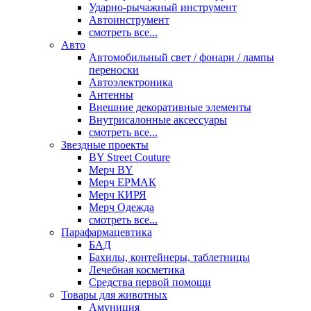
Ударно-рычажный инструмент
Автоинструмент
смотреть все...
Авто
Автомобильный свет / фонари / лампы
переноски
Автоэлектроника
Антенны
Внешние декоративные элементы
Внутрисалонные аксессуары
смотреть все...
Звездные проекты
BY Street Couture
Мерч BY
Мерч ЕРМАК
Мерч КИРЯ
Мерч Одежда
смотреть все...
Парафармацевтика
БАД
Бахилы, контейнеры, таблетницы
Лечебная косметика
Средства первой помощи
Товары для животных
Амуниция