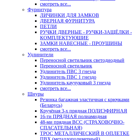
смотреть все...
Фурнитура
ЛИЧИНКИ ДЛЯ ЗАМКОВ
ДВЕРНАЯ ФУРНИТУРА
ПЕТЛИ
РУЧКИ ДВЕРНЫЕ - РУЧКИ-ЗАЩЁЛКИ -
КОМПЛЕКТУЮЩИЕ
ЗАМКИ НАВЕСНЫЕ - ПРОУШИНЫ
смотреть все...
Удлинители
Переносной светильник светодиодный
Переносной светильник
Удлинитель ПВС 3 гнезда
Удлинитель ПВС 1 гнездо
Удлинитель каучуковый 3 гнезда
смотреть все...
Шнуры
Резинка багажная эластичная с крючками
(Беларусь)
Кручёная 3-х прядная ПОЛИЭФИРНАЯ
16-ти ПРЯДНАЯ полиамидная
48-ми прядная ВСС (СТРАХОВОЧНО-
СПАСАТЕЛЬНАЯ)
ТРОС МЕТАЛЛИЧЕСКИЙ В ОПЛЕТКЕ
ПВХ (металлополимерный)