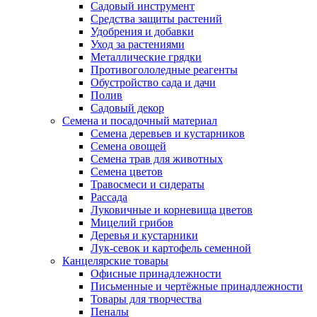
Садовый инструмент
Средства защиты растений
Удобрения и добавки
Уход за растениями
Металлические грядки
Противогололедные реагенты
Обустройство сада и дачи
Полив
Садовый декор
Семена и посадочный материал
Семена деревьев и кустарников
Семена овощей
Семена трав для животных
Семена цветов
Травосмеси и сидераты
Рассада
Луковичные и корневища цветов
Мицелий грибов
Деревья и кустарники
Лук-севок и картофель семенной
Канцелярские товары
Офисные принадлежности
Письменные и чертёжные принадлежности
Товары для творчества
Пеналы