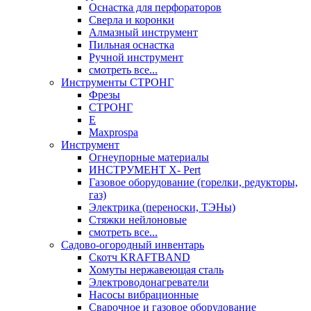
Оснастка для перфораторов
Сверла и коронки
Алмазный инструмент
Пильная оснастка
Ручной инструмент
смотреть все...
Инструменты СТРОНГ
Фрезы
СТРОНГ
Е
Maxprospa
Инструмент
Огнеупорные материалы
ИНСТРУМЕНТ X- Pert
Газовое оборудование (горелки, редукторы,
газ)
Электрика (переноски, ТЭНы)
Стяжки нейлоновые
смотреть все...
Садово-огородный инвентарь
Скотч KRAFTBAND
Хомуты нержавеющая сталь
Электроводонагреватели
Насосы вибрационные
Сварочное и газовое оборудование