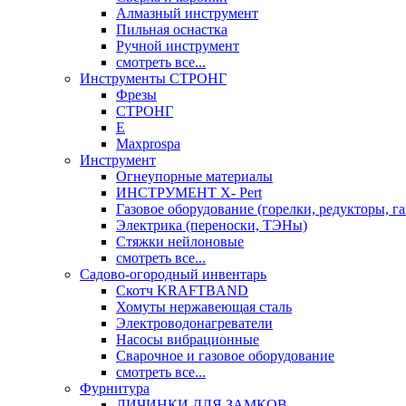
Алмазный инструмент
Пильная оснастка
Ручной инструмент
смотреть все...
Инструменты СТРОНГ
Фрезы
СТРОНГ
Е
Maxprospa
Инструмент
Огнеупорные материалы
ИНСТРУМЕНТ X- Pert
Газовое оборудование (горелки, редукторы, га
Электрика (переноски, ТЭНы)
Стяжки нейлоновые
смотреть все...
Садово-огородный инвентарь
Скотч KRAFTBAND
Хомуты нержавеющая сталь
Электроводонагреватели
Насосы вибрационные
Сварочное и газовое оборудование
смотреть все...
Фурнитура
ЛИЧИНКИ ДЛЯ ЗАМКОВ