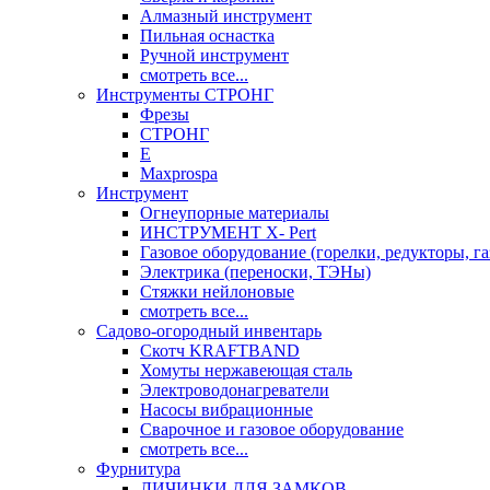
Алмазный инструмент
Пильная оснастка
Ручной инструмент
смотреть все...
Инструменты СТРОНГ
Фрезы
СТРОНГ
Е
Maxprospa
Инструмент
Огнеупорные материалы
ИНСТРУМЕНТ X- Pert
Газовое оборудование (горелки, редукторы, га
Электрика (переноски, ТЭНы)
Стяжки нейлоновые
смотреть все...
Садово-огородный инвентарь
Скотч KRAFTBAND
Хомуты нержавеющая сталь
Электроводонагреватели
Насосы вибрационные
Сварочное и газовое оборудование
смотреть все...
Фурнитура
ЛИЧИНКИ ДЛЯ ЗАМКОВ