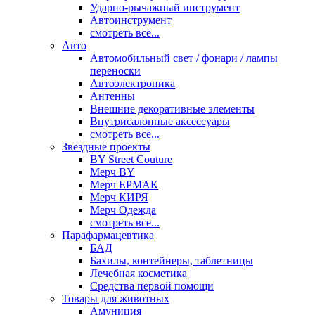
Ударно-рычажный инструмент
Автоинструмент
смотреть все...
Авто
Автомобильный свет / фонари / лампы
переноски
Автоэлектроника
Антенны
Внешние декоративные элементы
Внутрисалонные аксессуары
смотреть все...
Звездные проекты
BY Street Couture
Мерч BY
Мерч ЕРМАК
Мерч КИРЯ
Мерч Одежда
смотреть все...
Парафармацевтика
БАД
Бахилы, контейнеры, таблетницы
Лечебная косметика
Средства первой помощи
Товары для животных
Амуниция