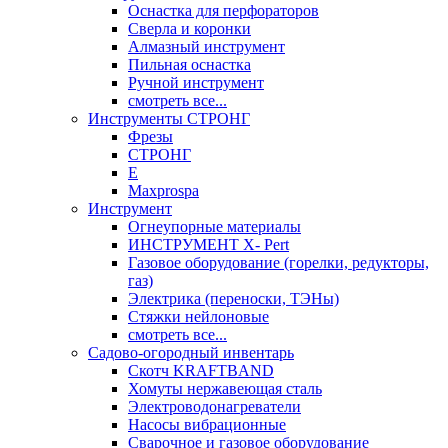
Оснастка для перфораторов
Сверла и коронки
Алмазный инструмент
Пильная оснастка
Ручной инструмент
смотреть все...
Инструменты СТРОНГ
Фрезы
СТРОНГ
Е
Maxprospa
Инструмент
Огнеупорные материалы
ИНСТРУМЕНТ X- Pert
Газовое оборудование (горелки, редукторы,
газ)
Электрика (переноски, ТЭНы)
Стяжки нейлоновые
смотреть все...
Садово-огородный инвентарь
Скотч KRAFTBAND
Хомуты нержавеющая сталь
Электроводонагреватели
Насосы вибрационные
Сварочное и газовое оборудование