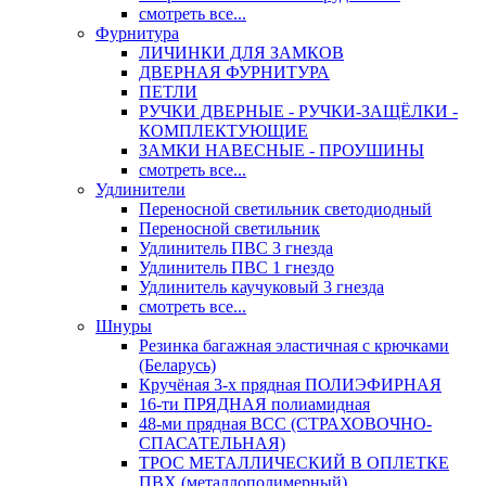
смотреть все...
Фурнитура
ЛИЧИНКИ ДЛЯ ЗАМКОВ
ДВЕРНАЯ ФУРНИТУРА
ПЕТЛИ
РУЧКИ ДВЕРНЫЕ - РУЧКИ-ЗАЩЁЛКИ -
КОМПЛЕКТУЮЩИЕ
ЗАМКИ НАВЕСНЫЕ - ПРОУШИНЫ
смотреть все...
Удлинители
Переносной светильник светодиодный
Переносной светильник
Удлинитель ПВС 3 гнезда
Удлинитель ПВС 1 гнездо
Удлинитель каучуковый 3 гнезда
смотреть все...
Шнуры
Резинка багажная эластичная с крючками
(Беларусь)
Кручёная 3-х прядная ПОЛИЭФИРНАЯ
16-ти ПРЯДНАЯ полиамидная
48-ми прядная ВСС (СТРАХОВОЧНО-
СПАСАТЕЛЬНАЯ)
ТРОС МЕТАЛЛИЧЕСКИЙ В ОПЛЕТКЕ
ПВХ (металлополимерный)