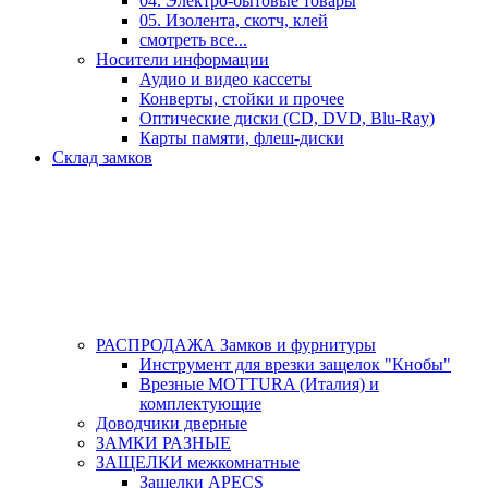
04. Электро-бытовые товары
05. Изолента, скотч, клей
смотреть все...
Носители информации
Аудио и видео кассеты
Конверты, стойки и прочее
Оптические диски (CD, DVD, Blu-Ray)
Карты памяти, флеш-диски
Склад замков
РАСПРОДАЖА Замков и фурнитуры
Инструмент для врезки защелок "Кнобы"
Врезные MOTTURA (Италия) и
комплектующие
Доводчики дверные
ЗАМКИ РАЗНЫЕ
ЗАЩЕЛКИ межкомнатные
Защелки APECS