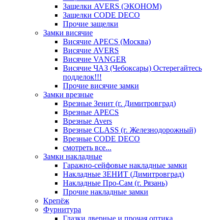
Защелки AVERS (ЭКОНОМ)
Защелки CODE DECO
Прочие защелки
Замки висячие
Висячие APECS (Москва)
Висячие AVERS
Висячие VANGER
Висячие ЧАЗ (Чебоксары) Остерегайтесь
подделок!!!
Прочие висячие замки
Замки врезные
Врезные Зенит (г. Димитровград)
Врезные APECS
Врезные Avers
Врезные CLASS (г. Железнодорожный)
Врезные CODE DECO
смотреть все...
Замки накладные
Гаражно-сейфовые накладные замки
Накладные ЗЕНИТ (Димитровград)
Накладные Про-Сам (г. Рязань)
Прочие накладные замки
Крепёж
Фурнитура
Глазки дверные и прочая оптика