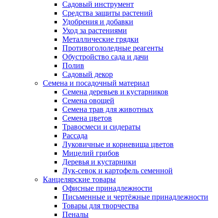
Садовый инструмент
Средства защиты растений
Удобрения и добавки
Уход за растениями
Металлические грядки
Противогололедные реагенты
Обустройство сада и дачи
Полив
Садовый декор
Семена и посадочный материал
Семена деревьев и кустарников
Семена овощей
Семена трав для животных
Семена цветов
Травосмеси и сидераты
Рассада
Луковичные и корневища цветов
Мицелий грибов
Деревья и кустарники
Лук-севок и картофель семенной
Канцелярские товары
Офисные принадлежности
Письменные и чертёжные принадлежности
Товары для творчества
Пеналы