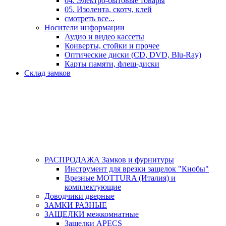
04. Электро-бытовые товары
05. Изолента, скотч, клей
смотреть все...
Носители информации
Аудио и видео кассеты
Конверты, стойки и прочее
Оптические диски (CD, DVD, Blu-Ray)
Карты памяти, флеш-диски
Склад замков
РАСПРОДАЖА Замков и фурнитуры
Инструмент для врезки защелок "Кнобы"
Врезные MOTTURA (Италия) и
комплектующие
Доводчики дверные
ЗАМКИ РАЗНЫЕ
ЗАЩЕЛКИ межкомнатные
Защелки APECS