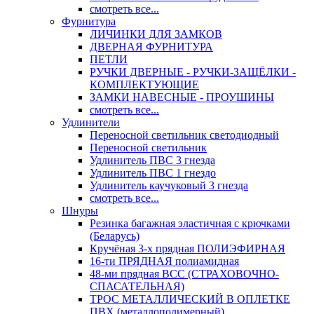
смотреть все...
Фурнитура
ЛИЧИНКИ ДЛЯ ЗАМКОВ
ДВЕРНАЯ ФУРНИТУРА
ПЕТЛИ
РУЧКИ ДВЕРНЫЕ - РУЧКИ-ЗАЩЁЛКИ -
КОМПЛЕКТУЮЩИЕ
ЗАМКИ НАВЕСНЫЕ - ПРОУШИНЫ
смотреть все...
Удлинители
Переносной светильник светодиодный
Переносной светильник
Удлинитель ПВС 3 гнезда
Удлинитель ПВС 1 гнездо
Удлинитель каучуковый 3 гнезда
смотреть все...
Шнуры
Резинка багажная эластичная с крючками
(Беларусь)
Кручёная 3-х прядная ПОЛИЭФИРНАЯ
16-ти ПРЯДНАЯ полиамидная
48-ми прядная ВСС (СТРАХОВОЧНО-
СПАСАТЕЛЬНАЯ)
ТРОС МЕТАЛЛИЧЕСКИЙ В ОПЛЕТКЕ
ПВХ (металлополимерный)