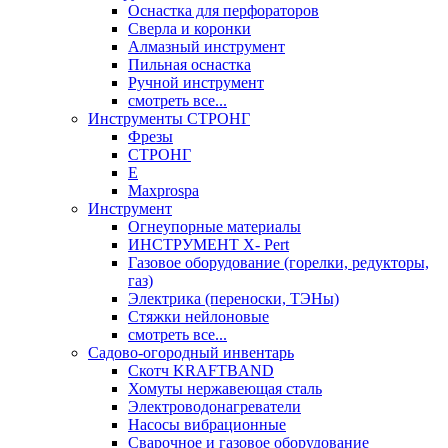
Оснастка для перфораторов
Сверла и коронки
Алмазный инструмент
Пильная оснастка
Ручной инструмент
смотреть все...
Инструменты СТРОНГ
Фрезы
СТРОНГ
Е
Maxprospa
Инструмент
Огнеупорные материалы
ИНСТРУМЕНТ X- Pert
Газовое оборудование (горелки, редукторы,
газ)
Электрика (переноски, ТЭНы)
Стяжки нейлоновые
смотреть все...
Садово-огородный инвентарь
Скотч KRAFTBAND
Хомуты нержавеющая сталь
Электроводонагреватели
Насосы вибрационные
Сварочное и газовое оборудование