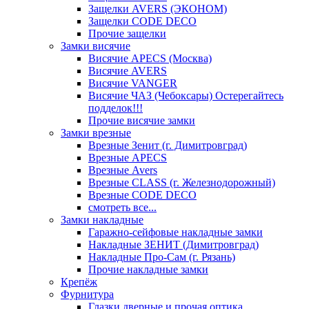
Защелки AVERS (ЭКОНОМ)
Защелки CODE DECO
Прочие защелки
Замки висячие
Висячие APECS (Москва)
Висячие AVERS
Висячие VANGER
Висячие ЧАЗ (Чебоксары) Остерегайтесь
подделок!!!
Прочие висячие замки
Замки врезные
Врезные Зенит (г. Димитровград)
Врезные APECS
Врезные Avers
Врезные CLASS (г. Железнодорожный)
Врезные CODE DECO
смотреть все...
Замки накладные
Гаражно-сейфовые накладные замки
Накладные ЗЕНИТ (Димитровград)
Накладные Про-Сам (г. Рязань)
Прочие накладные замки
Крепёж
Фурнитура
Глазки дверные и прочая оптика