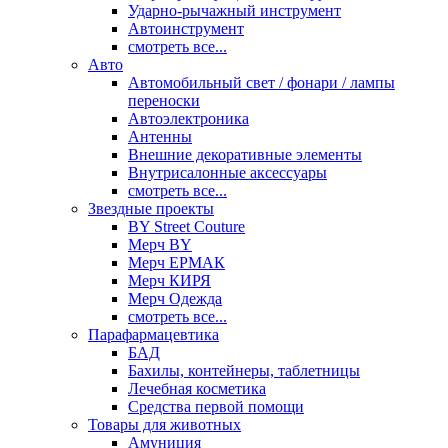
Ударно-рычажный инструмент
Автоинструмент
смотреть все...
Авто
Автомобильный свет / фонари / лампы
переноски
Автоэлектроника
Антенны
Внешние декоративные элементы
Внутрисалонные аксессуары
смотреть все...
Звездные проекты
BY Street Couture
Мерч BY
Мерч ЕРМАК
Мерч КИРЯ
Мерч Одежда
смотреть все...
Парафармацевтика
БАД
Бахилы, контейнеры, таблетницы
Лечебная косметика
Средства первой помощи
Товары для животных
Амуниция