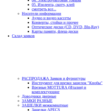
04. Электро-бытовые товары
05. Изолента, скотч, клей
смотреть все...
Носители информации
Аудио и видео кассеты
Конверты, стойки и прочее
Оптические диски (CD, DVD, Blu-Ray)
Карты памяти, флеш-диски
Склад замков
РАСПРОДАЖА Замков и фурнитуры
Инструмент для врезки защелок "Кнобы"
Врезные MOTTURA (Италия) и
комплектующие
Доводчики дверные
ЗАМКИ РАЗНЫЕ
ЗАЩЕЛКИ межкомнатные
Защелки APECS