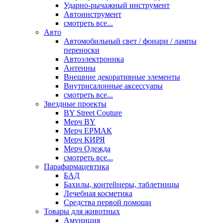
Ударно-рычажный инструмент
Автоинструмент
смотреть все...
Авто
Автомобильный свет / фонари / лампы
переноски
Автоэлектроника
Антенны
Внешние декоративные элементы
Внутрисалонные аксессуары
смотреть все...
Звездные проекты
BY Street Couture
Мерч BY
Мерч ЕРМАК
Мерч КИРЯ
Мерч Одежда
смотреть все...
Парафармацевтика
БАД
Бахилы, контейнеры, таблетницы
Лечебная косметика
Средства первой помощи
Товары для животных
Амуниция