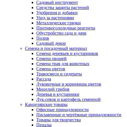
Садовый инструмент
Средства защиты растений
Удобрения и добавки
Уход за растениями
Металлические грядки
Противогололедные реагенты
Обустройство сада и дачи
Полив
Садовый декор
Семена и посадочный материал
Семена деревьев и кустарников
Семена овощей
Семена трав для животных
Семена цветов
Травосмеси и сидераты
Рассада
Луковичные и корневища цветов
Мицелий грибов
Деревья и кустарники
Лук-севок и картофель семенной
Канцелярские товары
Офисные принадлежности
Письменные и чертёжные принадлежности
Товары для творчества
Пеналы