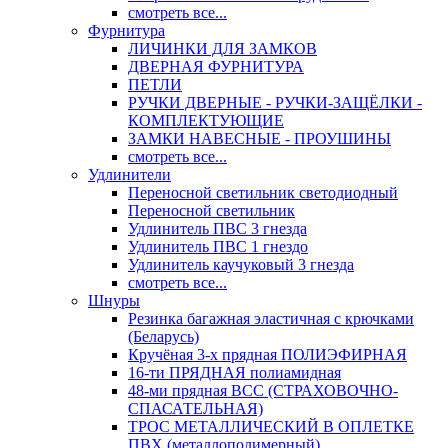
смотреть все...
Фурнитура
ЛИЧИНКИ ДЛЯ ЗАМКОВ
ДВЕРНАЯ ФУРНИТУРА
ПЕТЛИ
РУЧКИ ДВЕРНЫЕ - РУЧКИ-ЗАЩЁЛКИ -
КОМПЛЕКТУЮЩИЕ
ЗАМКИ НАВЕСНЫЕ - ПРОУШИНЫ
смотреть все...
Удлинители
Переносной светильник светодиодный
Переносной светильник
Удлинитель ПВС 3 гнезда
Удлинитель ПВС 1 гнездо
Удлинитель каучуковый 3 гнезда
смотреть все...
Шнуры
Резинка багажная эластичная с крючками
(Беларусь)
Кручёная 3-х прядная ПОЛИЭФИРНАЯ
16-ти ПРЯДНАЯ полиамидная
48-ми прядная ВСС (СТРАХОВОЧНО-
СПАСАТЕЛЬНАЯ)
ТРОС МЕТАЛЛИЧЕСКИЙ В ОПЛЕТКЕ
ПВХ (металлополимерный)