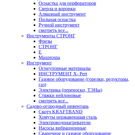
Оснастка для перфораторов
Сверла и коронки
Алмазный инструмент
Пильная оснастка
Ручной инструмент
смотреть все...
Инструменты СТРОНГ
Фрезы
СТРОНГ
Е
Maxprospa
Инструмент
Огнеупорные материалы
ИНСТРУМЕНТ X- Pert
Газовое оборудование (горелки, редукторы,
газ)
Электрика (переноски, ТЭНы)
Стяжки нейлоновые
смотреть все...
Садово-огородный инвентарь
Скотч KRAFTBAND
Хомуты нержавеющая сталь
Электроводонагреватели
Насосы вибрационные
Сварочное и газовое оборудование