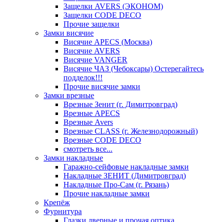
Защелки AVERS (ЭКОНОМ)
Защелки CODE DECO
Прочие защелки
Замки висячие
Висячие APECS (Москва)
Висячие AVERS
Висячие VANGER
Висячие ЧАЗ (Чебоксары) Остерегайтесь
подделок!!!
Прочие висячие замки
Замки врезные
Врезные Зенит (г. Димитровград)
Врезные APECS
Врезные Avers
Врезные CLASS (г. Железнодорожный)
Врезные CODE DECO
смотреть все...
Замки накладные
Гаражно-сейфовые накладные замки
Накладные ЗЕНИТ (Димитровград)
Накладные Про-Сам (г. Рязань)
Прочие накладные замки
Крепёж
Фурнитура
Глазки дверные и прочая оптика