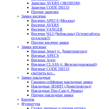
Защелки AVERS (ЭКОНОМ)
Защелки CODE DECO
Прочие защелки
Замки висячие
Висячие APECS (Москва)
Висячие AVERS
Висячие VANGER
Висячие ЧАЗ (Чебоксары) Остерегайтесь
подделок!!!
Прочие висячие замки
Замки врезные
Врезные Зенит (г. Димитровград)
Врезные APECS
Врезные Avers
Врезные CLASS (г. Железнодорожный)
Врезные CODE DECO
смотреть все...
Замки накладные
Гаражно-сейфовые накладные замки
Накладные ЗЕНИТ (Димитровград)
Накладные Про-Сам (г. Рязань)
Прочие накладные замки
Крепёж
Фурнитура
Глазки дверные и прочая оптика