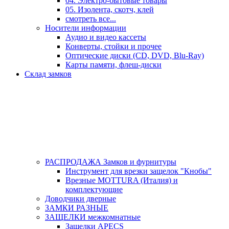
04. Электро-бытовые товары
05. Изолента, скотч, клей
смотреть все...
Носители информации
Аудио и видео кассеты
Конверты, стойки и прочее
Оптические диски (CD, DVD, Blu-Ray)
Карты памяти, флеш-диски
Склад замков
РАСПРОДАЖА Замков и фурнитуры
Инструмент для врезки защелок "Кнобы"
Врезные MOTTURA (Италия) и
комплектующие
Доводчики дверные
ЗАМКИ РАЗНЫЕ
ЗАЩЕЛКИ межкомнатные
Защелки APECS