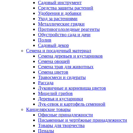
Садовый инструмент
Средства защиты растений
Удобрения и добавки
Уход за растениями
Металлические грядки
Противогололедные реагенты
Обустройство сада и дачи
Полив
Садовый декор
Семена и посадочный материал
Семена деревьев и кустарников
Семена овощей
Семена трав для животных
Семена цветов
Травосмеси и сидераты
Рассада
Луковичные и корневища цветов
Мицелий грибов
Деревья и кустарники
Лук-севок и картофель семенной
Канцелярские товары
Офисные принадлежности
Письменные и чертёжные принадлежности
Товары для творчества
Пеналы