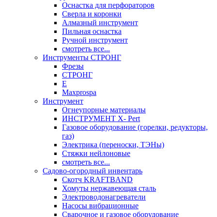
Оснастка для перфораторов
Сверла и коронки
Алмазный инструмент
Пильная оснастка
Ручной инструмент
смотреть все...
Инструменты СТРОНГ
Фрезы
СТРОНГ
Е
Maxprospa
Инструмент
Огнеупорные материалы
ИНСТРУМЕНТ X- Pert
Газовое оборудование (горелки, редукторы,
газ)
Электрика (переноски, ТЭНы)
Стяжки нейлоновые
смотреть все...
Садово-огородный инвентарь
Скотч KRAFTBAND
Хомуты нержавеющая сталь
Электроводонагреватели
Насосы вибрационные
Сварочное и газовое оборудование