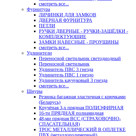
смотреть все...
Фурнитура
ЛИЧИНКИ ДЛЯ ЗАМКОВ
ДВЕРНАЯ ФУРНИТУРА
ПЕТЛИ
РУЧКИ ДВЕРНЫЕ - РУЧКИ-ЗАЩЁЛКИ -
КОМПЛЕКТУЮЩИЕ
ЗАМКИ НАВЕСНЫЕ - ПРОУШИНЫ
смотреть все...
Удлинители
Переносной светильник светодиодный
Переносной светильник
Удлинитель ПВС 3 гнезда
Удлинитель ПВС 1 гнездо
Удлинитель каучуковый 3 гнезда
смотреть все...
Шнуры
Резинка багажная эластичная с крючками
(Беларусь)
Кручёная 3-х прядная ПОЛИЭФИРНАЯ
16-ти ПРЯДНАЯ полиамидная
48-ми прядная ВСС (СТРАХОВОЧНО-
СПАСАТЕЛЬНАЯ)
ТРОС МЕТАЛЛИЧЕСКИЙ В ОПЛЕТКЕ
ПВХ (металлополимерный)