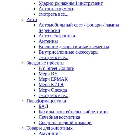
Ударно-рычажный инструмент
Автоинструмент
смотреть все...
Авто
Автомобильный свет / фонари / лампы
переноски
Автоэлектроника
Антенны
Внешние декоративные элементы
Внутрисалонные аксессуары
смотреть все...
Звездные проекты
BY Street Couture
Мерч BY
Мерч ЕРМАК
Мерч КИРЯ
Мерч Одежда
смотреть все...
Парафармацевтика
БАД
Бахилы, контейнеры, таблетницы
Лечебная косметика
Средства первой помощи
Товары для животных
Амуниция