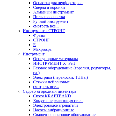
Оснастка для перфораторов
Сверла и коронки
Алмазный инструмент
Пильная оснастка
Ручной инструмент
смотреть все...
Инструменты СТРОНГ
Фрезы
СТРОНГ
Е
Maxprospa
Инструмент
Огнеупорные материалы
ИНСТРУМЕНТ X- Pert
Газовое оборудование (горелки, редукторы,
газ)
Электрика (переноски, ТЭНы)
Стяжки нейлоновые
смотреть все...
Садово-огородный инвентарь
Скотч KRAFTBAND
Хомуты нержавеющая сталь
Электроводонагреватели
Насосы вибрационные
Сварочное и газовое оборудование