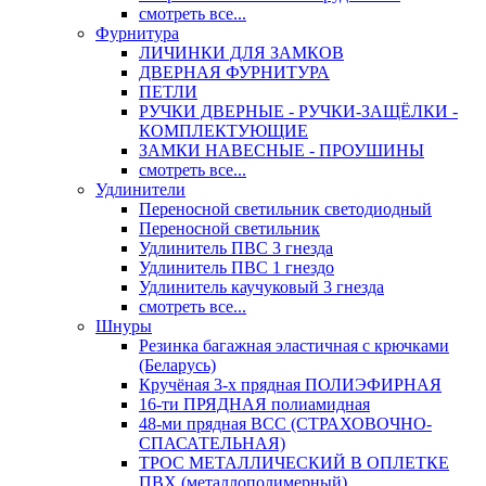
смотреть все...
Фурнитура
ЛИЧИНКИ ДЛЯ ЗАМКОВ
ДВЕРНАЯ ФУРНИТУРА
ПЕТЛИ
РУЧКИ ДВЕРНЫЕ - РУЧКИ-ЗАЩЁЛКИ -
КОМПЛЕКТУЮЩИЕ
ЗАМКИ НАВЕСНЫЕ - ПРОУШИНЫ
смотреть все...
Удлинители
Переносной светильник светодиодный
Переносной светильник
Удлинитель ПВС 3 гнезда
Удлинитель ПВС 1 гнездо
Удлинитель каучуковый 3 гнезда
смотреть все...
Шнуры
Резинка багажная эластичная с крючками
(Беларусь)
Кручёная 3-х прядная ПОЛИЭФИРНАЯ
16-ти ПРЯДНАЯ полиамидная
48-ми прядная ВСС (СТРАХОВОЧНО-
СПАСАТЕЛЬНАЯ)
ТРОС МЕТАЛЛИЧЕСКИЙ В ОПЛЕТКЕ
ПВХ (металлополимерный)