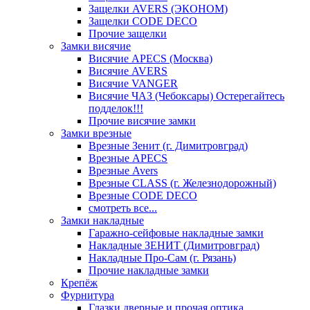
Защелки AVERS (ЭКОНОМ)
Защелки CODE DECO
Прочие защелки
Замки висячие
Висячие APECS (Москва)
Висячие AVERS
Висячие VANGER
Висячие ЧАЗ (Чебоксары) Остерегайтесь
подделок!!!
Прочие висячие замки
Замки врезные
Врезные Зенит (г. Димитровград)
Врезные APECS
Врезные Avers
Врезные CLASS (г. Железнодорожный)
Врезные CODE DECO
смотреть все...
Замки накладные
Гаражно-сейфовые накладные замки
Накладные ЗЕНИТ (Димитровград)
Накладные Про-Сам (г. Рязань)
Прочие накладные замки
Крепёж
Фурнитура
Глазки дверные и прочая оптика