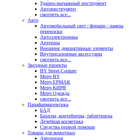
Ударно-рычажный инструмент
Автоинструмент
смотреть все...
Авто
Автомобильный свет / фонари / лампы
переноски
Автоэлектроника
Антенны
Внешние декоративные элементы
Внутрисалонные аксессуары
смотреть все...
Звездные проекты
BY Street Couture
Мерч BY
Мерч ЕРМАК
Мерч КИРЯ
Мерч Одежда
смотреть все...
Парафармацевтика
БАД
Бахилы, контейнеры, таблетницы
Лечебная косметика
Средства первой помощи
Товары для животных
Амуниция