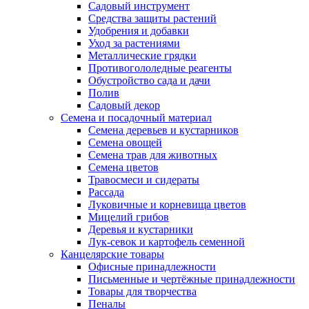
Садовый инструмент
Средства защиты растений
Удобрения и добавки
Уход за растениями
Металлические грядки
Противогололедные реагенты
Обустройство сада и дачи
Полив
Садовый декор
Семена и посадочный материал
Семена деревьев и кустарников
Семена овощей
Семена трав для животных
Семена цветов
Травосмеси и сидераты
Рассада
Луковичные и корневища цветов
Мицелий грибов
Деревья и кустарники
Лук-севок и картофель семенной
Канцелярские товары
Офисные принадлежности
Письменные и чертёжные принадлежности
Товары для творчества
Пеналы