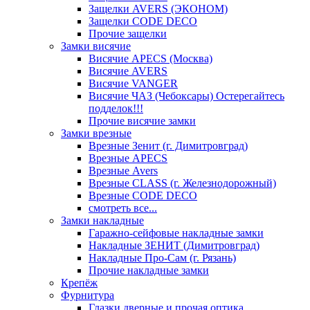
Защелки AVERS (ЭКОНОМ)
Защелки CODE DECO
Прочие защелки
Замки висячие
Висячие APECS (Москва)
Висячие AVERS
Висячие VANGER
Висячие ЧАЗ (Чебоксары) Остерегайтесь
подделок!!!
Прочие висячие замки
Замки врезные
Врезные Зенит (г. Димитровград)
Врезные APECS
Врезные Avers
Врезные CLASS (г. Железнодорожный)
Врезные CODE DECO
смотреть все...
Замки накладные
Гаражно-сейфовые накладные замки
Накладные ЗЕНИТ (Димитровград)
Накладные Про-Сам (г. Рязань)
Прочие накладные замки
Крепёж
Фурнитура
Глазки дверные и прочая оптика