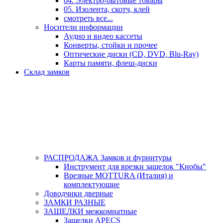
04. Электро-бытовые товары
05. Изолента, скотч, клей
смотреть все...
Носители информации
Аудио и видео кассеты
Конверты, стойки и прочее
Оптические диски (CD, DVD, Blu-Ray)
Карты памяти, флеш-диски
Склад замков
РАСПРОДАЖА Замков и фурнитуры
Инструмент для врезки защелок "Кнобы"
Врезные MOTTURA (Италия) и
комплектующие
Доводчики дверные
ЗАМКИ РАЗНЫЕ
ЗАЩЕЛКИ межкомнатные
Защелки APECS