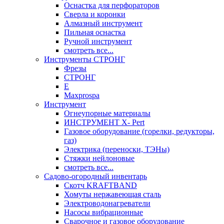
Оснастка для перфораторов
Сверла и коронки
Алмазный инструмент
Пильная оснастка
Ручной инструмент
смотреть все...
Инструменты СТРОНГ
Фрезы
СТРОНГ
Е
Maxprospa
Инструмент
Огнеупорные материалы
ИНСТРУМЕНТ X- Pert
Газовое оборудование (горелки, редукторы,
газ)
Электрика (переноски, ТЭНы)
Стяжки нейлоновые
смотреть все...
Садово-огородный инвентарь
Скотч KRAFTBAND
Хомуты нержавеющая сталь
Электроводонагреватели
Насосы вибрационные
Сварочное и газовое оборудование