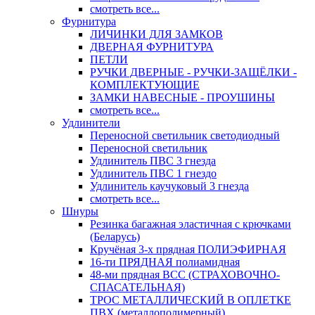
смотреть все...
Фурнитура
ЛИЧИНКИ ДЛЯ ЗАМКОВ
ДВЕРНАЯ ФУРНИТУРА
ПЕТЛИ
РУЧКИ ДВЕРНЫЕ - РУЧКИ-ЗАЩЁЛКИ -
КОМПЛЕКТУЮЩИЕ
ЗАМКИ НАВЕСНЫЕ - ПРОУШИНЫ
смотреть все...
Удлинители
Переносной светильник светодиодный
Переносной светильник
Удлинитель ПВС 3 гнезда
Удлинитель ПВС 1 гнездо
Удлинитель каучуковый 3 гнезда
смотреть все...
Шнуры
Резинка багажная эластичная с крючками
(Беларусь)
Кручёная 3-х прядная ПОЛИЭФИРНАЯ
16-ти ПРЯДНАЯ полиамидная
48-ми прядная ВСС (СТРАХОВОЧНО-
СПАСАТЕЛЬНАЯ)
ТРОС МЕТАЛЛИЧЕСКИЙ В ОПЛЕТКЕ
ПВХ (металлополимерный)