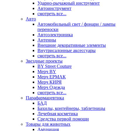
Ударно-рычажный инструмент
Автоинструмент
смотреть все...
Авто
Автомобильный свет / фонари / лампы
переноски
Автоэлектроника
Антенны
Внешние декоративные элементы
Внутрисалонные аксессуары
смотреть все...
Звездные проекты
BY Street Couture
Мерч BY
Мерч ЕРМАК
Мерч КИРЯ
Мерч Одежда
смотреть все...
Парафармацевтика
БАД
Бахилы, контейнеры, таблетницы
Лечебная косметика
Средства первой помощи
Товары для животных
Амуниция