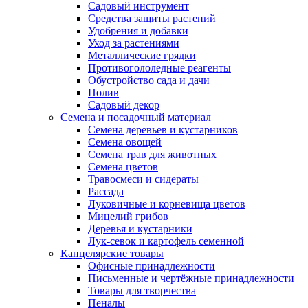
Садовый инструмент
Средства защиты растений
Удобрения и добавки
Уход за растениями
Металлические грядки
Противогололедные реагенты
Обустройство сада и дачи
Полив
Садовый декор
Семена и посадочный материал
Семена деревьев и кустарников
Семена овощей
Семена трав для животных
Семена цветов
Травосмеси и сидераты
Рассада
Луковичные и корневища цветов
Мицелий грибов
Деревья и кустарники
Лук-севок и картофель семенной
Канцелярские товары
Офисные принадлежности
Письменные и чертёжные принадлежности
Товары для творчества
Пеналы