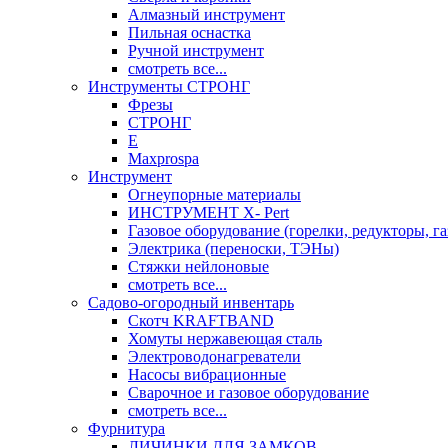
Алмазный инструмент
Пильная оснастка
Ручной инструмент
смотреть все...
Инструменты СТРОНГ
Фрезы
СТРОНГ
Е
Maxprospa
Инструмент
Огнеупорные материалы
ИНСТРУМЕНТ X- Pert
Газовое оборудование (горелки, редукторы, га
Электрика (переноски, ТЭНы)
Стяжки нейлоновые
смотреть все...
Садово-огородный инвентарь
Скотч KRAFTBAND
Хомуты нержавеющая сталь
Электроводонагреватели
Насосы вибрационные
Сварочное и газовое оборудование
смотреть все...
Фурнитура
ЛИЧИНКИ ДЛЯ ЗАМКОВ