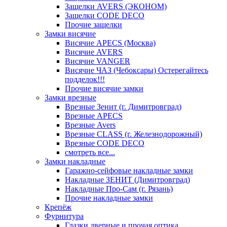
Защелки AVERS (ЭКОНОМ)
Защелки CODE DECO
Прочие защелки
Замки висячие
Висячие APECS (Москва)
Висячие AVERS
Висячие VANGER
Висячие ЧАЗ (Чебоксары) Остерегайтесь
подделок!!!
Прочие висячие замки
Замки врезные
Врезные Зенит (г. Димитровград)
Врезные APECS
Врезные Avers
Врезные CLASS (г. Железнодорожный)
Врезные CODE DECO
смотреть все...
Замки накладные
Гаражно-сейфовые накладные замки
Накладные ЗЕНИТ (Димитровград)
Накладные Про-Сам (г. Рязань)
Прочие накладные замки
Крепёж
Фурнитура
Глазки дверные и прочая оптика