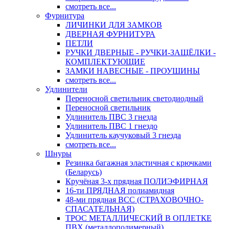
смотреть все...
Фурнитура
ЛИЧИНКИ ДЛЯ ЗАМКОВ
ДВЕРНАЯ ФУРНИТУРА
ПЕТЛИ
РУЧКИ ДВЕРНЫЕ - РУЧКИ-ЗАЩЁЛКИ -
КОМПЛЕКТУЮЩИЕ
ЗАМКИ НАВЕСНЫЕ - ПРОУШИНЫ
смотреть все...
Удлинители
Переносной светильник светодиодный
Переносной светильник
Удлинитель ПВС 3 гнезда
Удлинитель ПВС 1 гнездо
Удлинитель каучуковый 3 гнезда
смотреть все...
Шнуры
Резинка багажная эластичная с крючками
(Беларусь)
Кручёная 3-х прядная ПОЛИЭФИРНАЯ
16-ти ПРЯДНАЯ полиамидная
48-ми прядная ВСС (СТРАХОВОЧНО-
СПАСАТЕЛЬНАЯ)
ТРОС МЕТАЛЛИЧЕСКИЙ В ОПЛЕТКЕ
ПВХ (металлополимерный)