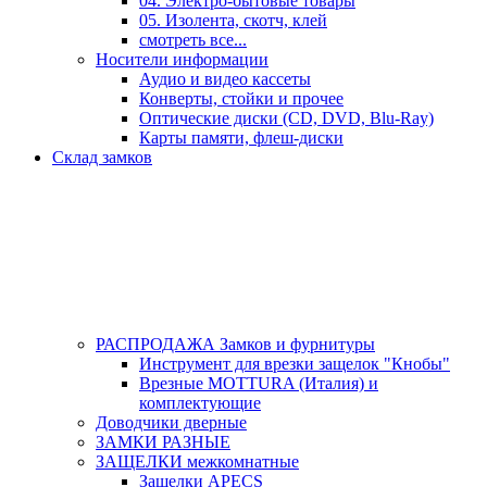
04. Электро-бытовые товары
05. Изолента, скотч, клей
смотреть все...
Носители информации
Аудио и видео кассеты
Конверты, стойки и прочее
Оптические диски (CD, DVD, Blu-Ray)
Карты памяти, флеш-диски
Склад замков
РАСПРОДАЖА Замков и фурнитуры
Инструмент для врезки защелок "Кнобы"
Врезные MOTTURA (Италия) и
комплектующие
Доводчики дверные
ЗАМКИ РАЗНЫЕ
ЗАЩЕЛКИ межкомнатные
Защелки APECS