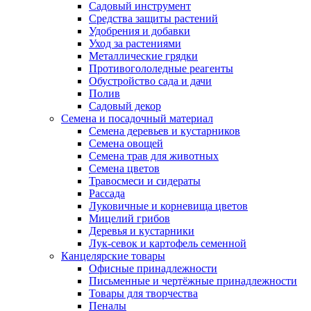
Садовый инструмент
Средства защиты растений
Удобрения и добавки
Уход за растениями
Металлические грядки
Противогололедные реагенты
Обустройство сада и дачи
Полив
Садовый декор
Семена и посадочный материал
Семена деревьев и кустарников
Семена овощей
Семена трав для животных
Семена цветов
Травосмеси и сидераты
Рассада
Луковичные и корневища цветов
Мицелий грибов
Деревья и кустарники
Лук-севок и картофель семенной
Канцелярские товары
Офисные принадлежности
Письменные и чертёжные принадлежности
Товары для творчества
Пеналы