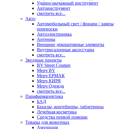
Ударно-рычажный инструмент
Автоинструмент
смотреть все...
Авто
Автомобильный свет / фонари / лампы
переноски
Автоэлектроника
Антенны
Внешние декоративные элементы
Внутрисалонные аксессуары
смотреть все...
Звездные проекты
BY Street Couture
Мерч BY
Мерч ЕРМАК
Мерч КИРЯ
Мерч Одежда
смотреть все...
Парафармацевтика
БАД
Бахилы, контейнеры, таблетницы
Лечебная косметика
Средства первой помощи
Товары для животных
Амуниция