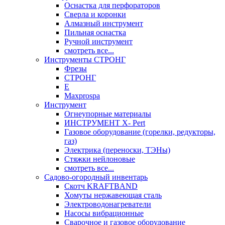
Оснастка для перфораторов
Сверла и коронки
Алмазный инструмент
Пильная оснастка
Ручной инструмент
смотреть все...
Инструменты СТРОНГ
Фрезы
СТРОНГ
Е
Maxprospa
Инструмент
Огнеупорные материалы
ИНСТРУМЕНТ X- Pert
Газовое оборудование (горелки, редукторы,
газ)
Электрика (переноски, ТЭНы)
Стяжки нейлоновые
смотреть все...
Садово-огородный инвентарь
Скотч KRAFTBAND
Хомуты нержавеющая сталь
Электроводонагреватели
Насосы вибрационные
Сварочное и газовое оборудование