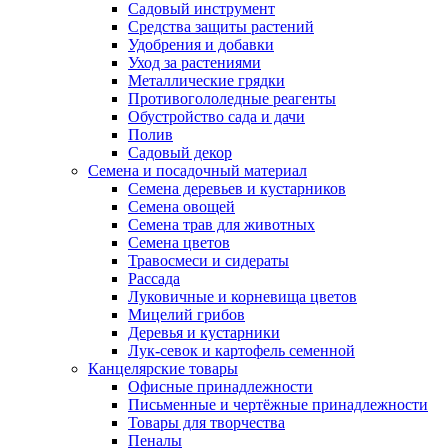
Садовый инструмент
Средства защиты растений
Удобрения и добавки
Уход за растениями
Металлические грядки
Противогололедные реагенты
Обустройство сада и дачи
Полив
Садовый декор
Семена и посадочный материал
Семена деревьев и кустарников
Семена овощей
Семена трав для животных
Семена цветов
Травосмеси и сидераты
Рассада
Луковичные и корневища цветов
Мицелий грибов
Деревья и кустарники
Лук-севок и картофель семенной
Канцелярские товары
Офисные принадлежности
Письменные и чертёжные принадлежности
Товары для творчества
Пеналы