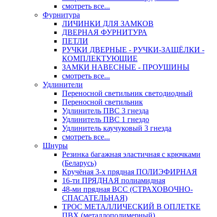
смотреть все...
Фурнитура
ЛИЧИНКИ ДЛЯ ЗАМКОВ
ДВЕРНАЯ ФУРНИТУРА
ПЕТЛИ
РУЧКИ ДВЕРНЫЕ - РУЧКИ-ЗАЩЁЛКИ -
КОМПЛЕКТУЮЩИЕ
ЗАМКИ НАВЕСНЫЕ - ПРОУШИНЫ
смотреть все...
Удлинители
Переносной светильник светодиодный
Переносной светильник
Удлинитель ПВС 3 гнезда
Удлинитель ПВС 1 гнездо
Удлинитель каучуковый 3 гнезда
смотреть все...
Шнуры
Резинка багажная эластичная с крючками
(Беларусь)
Кручёная 3-х прядная ПОЛИЭФИРНАЯ
16-ти ПРЯДНАЯ полиамидная
48-ми прядная ВСС (СТРАХОВОЧНО-
СПАСАТЕЛЬНАЯ)
ТРОС МЕТАЛЛИЧЕСКИЙ В ОПЛЕТКЕ
ПВХ (металлополимерный)