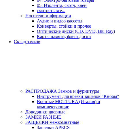
04. Электро-бытовые товары
05. Изолента, скотч, клей
смотреть все...
Носители информации
Аудио и видео кассеты
Конверты, стойки и прочее
Оптические диски (CD, DVD, Blu-Ray)
Карты памяти, флеш-диски
Склад замков
РАСПРОДАЖА Замков и фурнитуры
Инструмент для врезки защелок "Кнобы"
Врезные MOTTURA (Италия) и
комплектующие
Доводчики дверные
ЗАМКИ РАЗНЫЕ
ЗАЩЕЛКИ межкомнатные
Защелки APECS