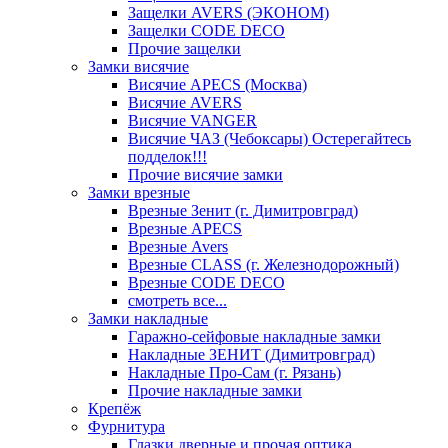
Защелки AVERS (ЭКОНОМ)
Защелки CODE DECO
Прочие защелки
Замки висячие
Висячие APECS (Москва)
Висячие AVERS
Висячие VANGER
Висячие ЧАЗ (Чебоксары) Остерегайтесь
подделок!!!
Прочие висячие замки
Замки врезные
Врезные Зенит (г. Димитровград)
Врезные APECS
Врезные Avers
Врезные CLASS (г. Железнодорожный)
Врезные CODE DECO
смотреть все...
Замки накладные
Гаражно-сейфовые накладные замки
Накладные ЗЕНИТ (Димитровград)
Накладные Про-Сам (г. Рязань)
Прочие накладные замки
Крепёж
Фурнитура
Глазки дверные и прочая оптика