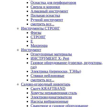
Оснастка для перфораторов
Сверла и коронки
Алмазный инструмент
Пильная оснастка
Ручной инструмент
смотреть все...
Инструменты СТРОНГ
Фрезы
СТРОНГ
Е
Maxprospa
Инструмент
Огнеупорные материалы
ИНСТРУМЕНТ X- Pert
Газовое оборудование (горелки, редукторы,
газ)
Электрика (переноски, ТЭНы)
Стяжки нейлоновые
смотреть все...
Садово-огородный инвентарь
Скотч KRAFTBAND
Хомуты нержавеющая сталь
Электроводонагреватели
Насосы вибрационные
Сварочное и газовое оборудование