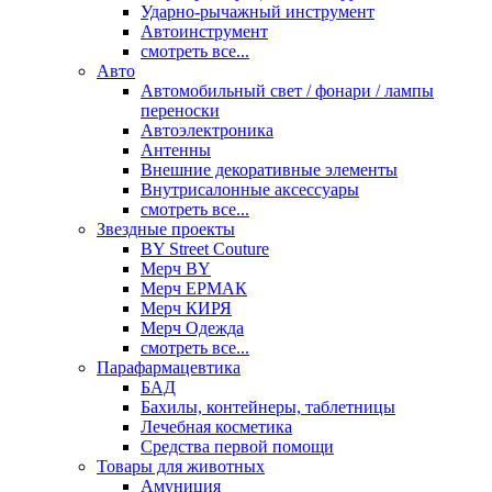
Ударно-рычажный инструмент
Автоинструмент
смотреть все...
Авто
Автомобильный свет / фонари / лампы
переноски
Автоэлектроника
Антенны
Внешние декоративные элементы
Внутрисалонные аксессуары
смотреть все...
Звездные проекты
BY Street Couture
Мерч BY
Мерч ЕРМАК
Мерч КИРЯ
Мерч Одежда
смотреть все...
Парафармацевтика
БАД
Бахилы, контейнеры, таблетницы
Лечебная косметика
Средства первой помощи
Товары для животных
Амуниция