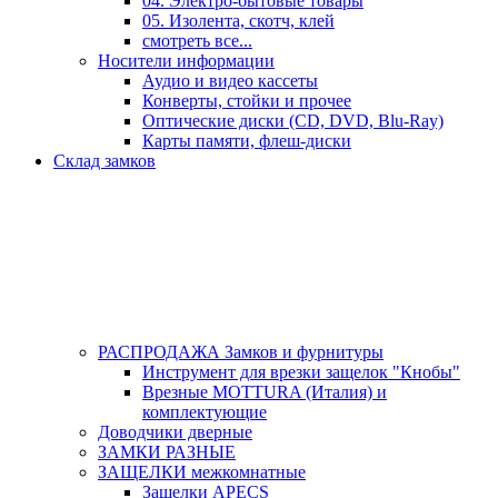
04. Электро-бытовые товары
05. Изолента, скотч, клей
смотреть все...
Носители информации
Аудио и видео кассеты
Конверты, стойки и прочее
Оптические диски (CD, DVD, Blu-Ray)
Карты памяти, флеш-диски
Склад замков
РАСПРОДАЖА Замков и фурнитуры
Инструмент для врезки защелок "Кнобы"
Врезные MOTTURA (Италия) и
комплектующие
Доводчики дверные
ЗАМКИ РАЗНЫЕ
ЗАЩЕЛКИ межкомнатные
Защелки APECS