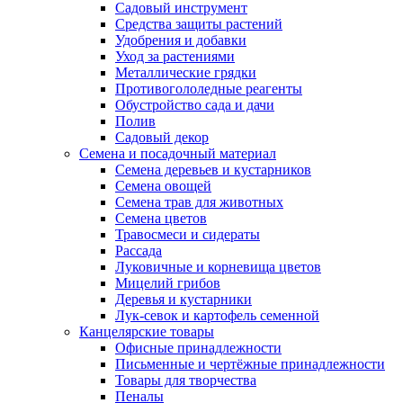
Садовый инструмент
Средства защиты растений
Удобрения и добавки
Уход за растениями
Металлические грядки
Противогололедные реагенты
Обустройство сада и дачи
Полив
Садовый декор
Семена и посадочный материал
Семена деревьев и кустарников
Семена овощей
Семена трав для животных
Семена цветов
Травосмеси и сидераты
Рассада
Луковичные и корневища цветов
Мицелий грибов
Деревья и кустарники
Лук-севок и картофель семенной
Канцелярские товары
Офисные принадлежности
Письменные и чертёжные принадлежности
Товары для творчества
Пеналы