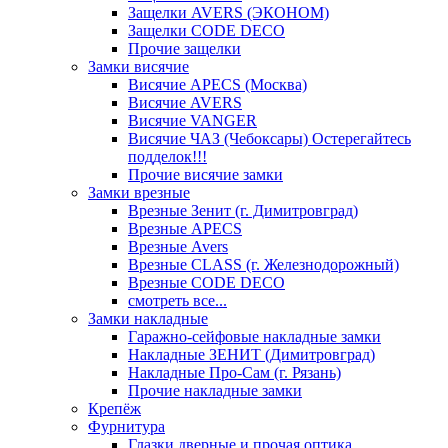
Защелки AVERS (ЭКОНОМ)
Защелки CODE DECO
Прочие защелки
Замки висячие
Висячие APECS (Москва)
Висячие AVERS
Висячие VANGER
Висячие ЧАЗ (Чебоксары) Остерегайтесь
подделок!!!
Прочие висячие замки
Замки врезные
Врезные Зенит (г. Димитровград)
Врезные APECS
Врезные Avers
Врезные CLASS (г. Железнодорожный)
Врезные CODE DECO
смотреть все...
Замки накладные
Гаражно-сейфовые накладные замки
Накладные ЗЕНИТ (Димитровград)
Накладные Про-Сам (г. Рязань)
Прочие накладные замки
Крепёж
Фурнитура
Глазки дверные и прочая оптика