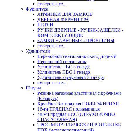
смотреть все...
Фурнитура
ЛИЧИНКИ ДЛЯ ЗАМКОВ
ДВЕРНАЯ ФУРНИТУРА
ПЕТЛИ
РУЧКИ ДВЕРНЫЕ - РУЧКИ-ЗАЩЁЛКИ -
КОМПЛЕКТУЮЩИЕ
ЗАМКИ НАВЕСНЫЕ - ПРОУШИНЫ
смотреть все...
Удлинители
Переносной светильник светодиодный
Переносной светильник
Удлинитель ПВС 3 гнезда
Удлинитель ПВС 1 гнездо
Удлинитель каучуковый 3 гнезда
смотреть все...
Шнуры
Резинка багажная эластичная с крючками
(Беларусь)
Кручёная 3-х прядная ПОЛИЭФИРНАЯ
16-ти ПРЯДНАЯ полиамидная
48-ми прядная ВСС (СТРАХОВОЧНО-
СПАСАТЕЛЬНАЯ)
ТРОС МЕТАЛЛИЧЕСКИЙ В ОПЛЕТКЕ
ПВХ (металлополимерный)