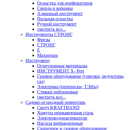
Оснастка для перфораторов
Сверла и коронки
Алмазный инструмент
Пильная оснастка
Ручной инструмент
смотреть все...
Инструменты СТРОНГ
Фрезы
СТРОНГ
Е
Maxprospa
Инструмент
Огнеупорные материалы
ИНСТРУМЕНТ X- Pert
Газовое оборудование (горелки, редукторы,
газ)
Электрика (переноски, ТЭНы)
Стяжки нейлоновые
смотреть все...
Садово-огородный инвентарь
Скотч KRAFTBAND
Хомуты нержавеющая сталь
Электроводонагреватели
Насосы вибрационные
Сварочное и газовое оборудование