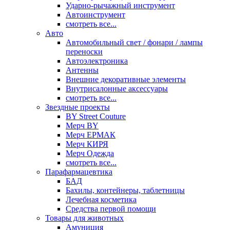
Ударно-рычажный инструмент
Автоинструмент
смотреть все...
Авто
Автомобильный свет / фонари / лампы
переноски
Автоэлектроника
Антенны
Внешние декоративные элементы
Внутрисалонные аксессуары
смотреть все...
Звездные проекты
BY Street Couture
Мерч BY
Мерч ЕРМАК
Мерч КИРЯ
Мерч Одежда
смотреть все...
Парафармацевтика
БАД
Бахилы, контейнеры, таблетницы
Лечебная косметика
Средства первой помощи
Товары для животных
Амуниция