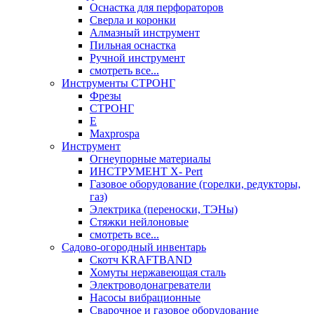
Оснастка для перфораторов
Сверла и коронки
Алмазный инструмент
Пильная оснастка
Ручной инструмент
смотреть все...
Инструменты СТРОНГ
Фрезы
СТРОНГ
Е
Maxprospa
Инструмент
Огнеупорные материалы
ИНСТРУМЕНТ X- Pert
Газовое оборудование (горелки, редукторы,
газ)
Электрика (переноски, ТЭНы)
Стяжки нейлоновые
смотреть все...
Садово-огородный инвентарь
Скотч KRAFTBAND
Хомуты нержавеющая сталь
Электроводонагреватели
Насосы вибрационные
Сварочное и газовое оборудование