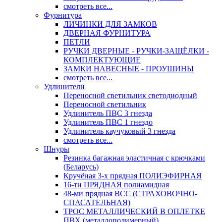
смотреть все...
Фурнитура
ЛИЧИНКИ ДЛЯ ЗАМКОВ
ДВЕРНАЯ ФУРНИТУРА
ПЕТЛИ
РУЧКИ ДВЕРНЫЕ - РУЧКИ-ЗАЩЁЛКИ -
КОМПЛЕКТУЮЩИЕ
ЗАМКИ НАВЕСНЫЕ - ПРОУШИНЫ
смотреть все...
Удлинители
Переносной светильник светодиодный
Переносной светильник
Удлинитель ПВС 3 гнезда
Удлинитель ПВС 1 гнездо
Удлинитель каучуковый 3 гнезда
смотреть все...
Шнуры
Резинка багажная эластичная с крючками
(Беларусь)
Кручёная 3-х прядная ПОЛИЭФИРНАЯ
16-ти ПРЯДНАЯ полиамидная
48-ми прядная ВСС (СТРАХОВОЧНО-
СПАСАТЕЛЬНАЯ)
ТРОС МЕТАЛЛИЧЕСКИЙ В ОПЛЕТКЕ
ПВХ (металлополимерный)