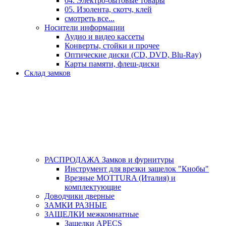
04. Электро-бытовые товары
05. Изолента, скотч, клей
смотреть все...
Носители информации
Аудио и видео кассеты
Конверты, стойки и прочее
Оптические диски (CD, DVD, Blu-Ray)
Карты памяти, флеш-диски
Склад замков
РАСПРОДАЖА Замков и фурнитуры
Инструмент для врезки защелок "Кнобы"
Врезные MOTTURA (Италия) и
комплектующие
Доводчики дверные
ЗАМКИ РАЗНЫЕ
ЗАЩЕЛКИ межкомнатные
Защелки APECS