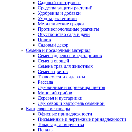
Садовый инструмент
Средства защиты растений
Удобрения и добавки
Уход за растениями
Металлические грядки
Противогололедные реагенты
Обустройство сада и дачи
Полив
Садовый декор
Семена и посадочный материал
Семена деревьев и кустарников
Семена овощей
Семена трав для животных
Семена цветов
Травосмеси и сидераты
Рассада
Луковичные и корневища цветов
Мицелий грибов
Деревья и кустарники
Лук-севок и картофель семенной
Канцелярские товары
Офисные принадлежности
Письменные и чертёжные принадлежности
Товары для творчества
Пеналы