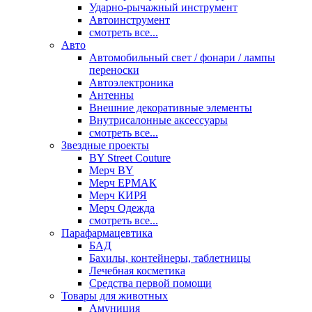
Ударно-рычажный инструмент
Автоинструмент
смотреть все...
Авто
Автомобильный свет / фонари / лампы
переноски
Автоэлектроника
Антенны
Внешние декоративные элементы
Внутрисалонные аксессуары
смотреть все...
Звездные проекты
BY Street Couture
Мерч BY
Мерч ЕРМАК
Мерч КИРЯ
Мерч Одежда
смотреть все...
Парафармацевтика
БАД
Бахилы, контейнеры, таблетницы
Лечебная косметика
Средства первой помощи
Товары для животных
Амуниция