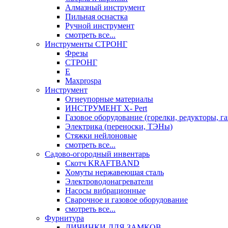
Алмазный инструмент
Пильная оснастка
Ручной инструмент
смотреть все...
Инструменты СТРОНГ
Фрезы
СТРОНГ
Е
Maxprospa
Инструмент
Огнеупорные материалы
ИНСТРУМЕНТ X- Pert
Газовое оборудование (горелки, редукторы, га
Электрика (переноски, ТЭНы)
Стяжки нейлоновые
смотреть все...
Садово-огородный инвентарь
Скотч KRAFTBAND
Хомуты нержавеющая сталь
Электроводонагреватели
Насосы вибрационные
Сварочное и газовое оборудование
смотреть все...
Фурнитура
ЛИЧИНКИ ДЛЯ ЗАМКОВ