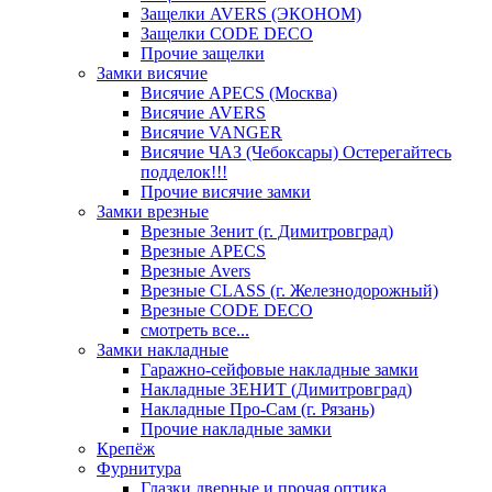
Защелки AVERS (ЭКОНОМ)
Защелки CODE DECO
Прочие защелки
Замки висячие
Висячие APECS (Москва)
Висячие AVERS
Висячие VANGER
Висячие ЧАЗ (Чебоксары) Остерегайтесь
подделок!!!
Прочие висячие замки
Замки врезные
Врезные Зенит (г. Димитровград)
Врезные APECS
Врезные Avers
Врезные CLASS (г. Железнодорожный)
Врезные CODE DECO
смотреть все...
Замки накладные
Гаражно-сейфовые накладные замки
Накладные ЗЕНИТ (Димитровград)
Накладные Про-Сам (г. Рязань)
Прочие накладные замки
Крепёж
Фурнитура
Глазки дверные и прочая оптика