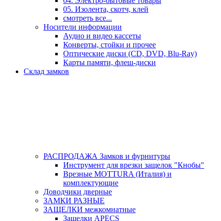
04. Электро-бытовые товары
05. Изолента, скотч, клей
смотреть все...
Носители информации
Аудио и видео кассеты
Конверты, стойки и прочее
Оптические диски (CD, DVD, Blu-Ray)
Карты памяти, флеш-диски
Склад замков
РАСПРОДАЖА Замков и фурнитуры
Инструмент для врезки защелок "Кнобы"
Врезные MOTTURA (Италия) и
комплектующие
Доводчики дверные
ЗАМКИ РАЗНЫЕ
ЗАЩЕЛКИ межкомнатные
Защелки APECS