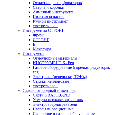
Оснастка для перфораторов
Сверла и коронки
Алмазный инструмент
Пильная оснастка
Ручной инструмент
смотреть все...
Инструменты СТРОНГ
Фрезы
СТРОНГ
Е
Maxprospa
Инструмент
Огнеупорные материалы
ИНСТРУМЕНТ X- Pert
Газовое оборудование (горелки, редукторы,
газ)
Электрика (переноски, ТЭНы)
Стяжки нейлоновые
смотреть все...
Садово-огородный инвентарь
Скотч KRAFTBAND
Хомуты нержавеющая сталь
Электроводонагреватели
Насосы вибрационные
Сварочное и газовое оборудование