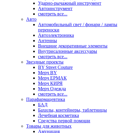
Ударно-рычажный инструмент
Автоинструмент
смотреть все...
Авто
Автомобильный свет / фонари / лампы
переноски
Автоэлектроника
Антенны
Внешние декоративные элементы
Внутрисалонные аксессуары
смотреть все...
Звездные проекты
BY Street Couture
Мерч BY
Мерч ЕРМАК
Мерч КИРЯ
Мерч Одежда
смотреть все...
Парафармацевтика
БАД
Бахилы, контейнеры, таблетницы
Лечебная косметика
Средства первой помощи
Товары для животных
Амуниция