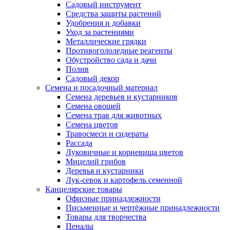
Садовый инструмент
Средства защиты растений
Удобрения и добавки
Уход за растениями
Металлические грядки
Противогололедные реагенты
Обустройство сада и дачи
Полив
Садовый декор
Семена и посадочный материал
Семена деревьев и кустарников
Семена овощей
Семена трав для животных
Семена цветов
Травосмеси и сидераты
Рассада
Луковичные и корневища цветов
Мицелий грибов
Деревья и кустарники
Лук-севок и картофель семенной
Канцелярские товары
Офисные принадлежности
Письменные и чертёжные принадлежности
Товары для творчества
Пеналы