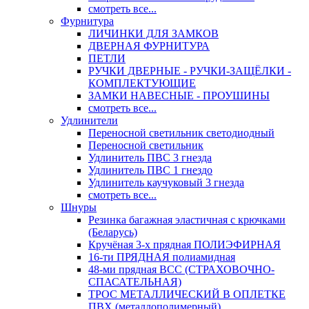
смотреть все...
Фурнитура
ЛИЧИНКИ ДЛЯ ЗАМКОВ
ДВЕРНАЯ ФУРНИТУРА
ПЕТЛИ
РУЧКИ ДВЕРНЫЕ - РУЧКИ-ЗАЩЁЛКИ -
КОМПЛЕКТУЮЩИЕ
ЗАМКИ НАВЕСНЫЕ - ПРОУШИНЫ
смотреть все...
Удлинители
Переносной светильник светодиодный
Переносной светильник
Удлинитель ПВС 3 гнезда
Удлинитель ПВС 1 гнездо
Удлинитель каучуковый 3 гнезда
смотреть все...
Шнуры
Резинка багажная эластичная с крючками
(Беларусь)
Кручёная 3-х прядная ПОЛИЭФИРНАЯ
16-ти ПРЯДНАЯ полиамидная
48-ми прядная ВСС (СТРАХОВОЧНО-
СПАСАТЕЛЬНАЯ)
ТРОС МЕТАЛЛИЧЕСКИЙ В ОПЛЕТКЕ
ПВХ (металлополимерный)