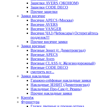
Защелки AVERS (ЭКОНОМ)
Защелки CODE DECO
Прочие защелки
Замки висячие
Висячие APECS (Москва)
Висячие AVERS
Висячие VANGER
Висячие ЧАЗ (Чебоксары) Остерегайтесь
подделок!!!
Прочие висячие замки
Замки врезные
Врезные Зенит (г. Димитровград)
Врезные APECS
Врезные Avers
Врезные CLASS (г. Железнодорожный)
Врезные CODE DECO
смотреть все...
Замки накладные
Гаражно-сейфовые накладные замки
Накладные ЗЕНИТ (Димитровград)
Накладные Про-Сам (г. Рязань)
Прочие накладные замки
Крепёж
Фурнитура
Глазки дверные и прочая оптика