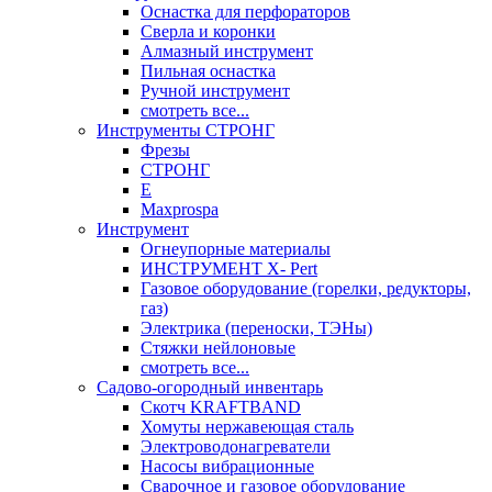
Оснастка для перфораторов
Сверла и коронки
Алмазный инструмент
Пильная оснастка
Ручной инструмент
смотреть все...
Инструменты СТРОНГ
Фрезы
СТРОНГ
Е
Maxprospa
Инструмент
Огнеупорные материалы
ИНСТРУМЕНТ X- Pert
Газовое оборудование (горелки, редукторы,
газ)
Электрика (переноски, ТЭНы)
Стяжки нейлоновые
смотреть все...
Садово-огородный инвентарь
Скотч KRAFTBAND
Хомуты нержавеющая сталь
Электроводонагреватели
Насосы вибрационные
Сварочное и газовое оборудование