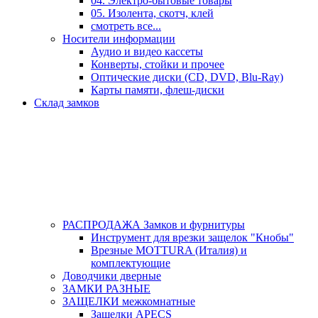
04. Электро-бытовые товары
05. Изолента, скотч, клей
смотреть все...
Носители информации
Аудио и видео кассеты
Конверты, стойки и прочее
Оптические диски (CD, DVD, Blu-Ray)
Карты памяти, флеш-диски
Склад замков
РАСПРОДАЖА Замков и фурнитуры
Инструмент для врезки защелок "Кнобы"
Врезные MOTTURA (Италия) и
комплектующие
Доводчики дверные
ЗАМКИ РАЗНЫЕ
ЗАЩЕЛКИ межкомнатные
Защелки APECS