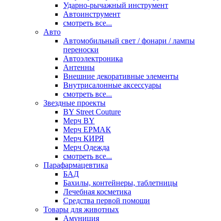
Ударно-рычажный инструмент
Автоинструмент
смотреть все...
Авто
Автомобильный свет / фонари / лампы
переноски
Автоэлектроника
Антенны
Внешние декоративные элементы
Внутрисалонные аксессуары
смотреть все...
Звездные проекты
BY Street Couture
Мерч BY
Мерч ЕРМАК
Мерч КИРЯ
Мерч Одежда
смотреть все...
Парафармацевтика
БАД
Бахилы, контейнеры, таблетницы
Лечебная косметика
Средства первой помощи
Товары для животных
Амуниция