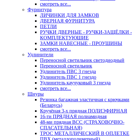
смотреть все...
Фурнитура
ЛИЧИНКИ ДЛЯ ЗАМКОВ
ДВЕРНАЯ ФУРНИТУРА
ПЕТЛИ
РУЧКИ ДВЕРНЫЕ - РУЧКИ-ЗАЩЁЛКИ -
КОМПЛЕКТУЮЩИЕ
ЗАМКИ НАВЕСНЫЕ - ПРОУШИНЫ
смотреть все...
Удлинители
Переносной светильник светодиодный
Переносной светильник
Удлинитель ПВС 3 гнезда
Удлинитель ПВС 1 гнездо
Удлинитель каучуковый 3 гнезда
смотреть все...
Шнуры
Резинка багажная эластичная с крючками
(Беларусь)
Кручёная 3-х прядная ПОЛИЭФИРНАЯ
16-ти ПРЯДНАЯ полиамидная
48-ми прядная ВСС (СТРАХОВОЧНО-
СПАСАТЕЛЬНАЯ)
ТРОС МЕТАЛЛИЧЕСКИЙ В ОПЛЕТКЕ
ПВХ (металлополимерный)