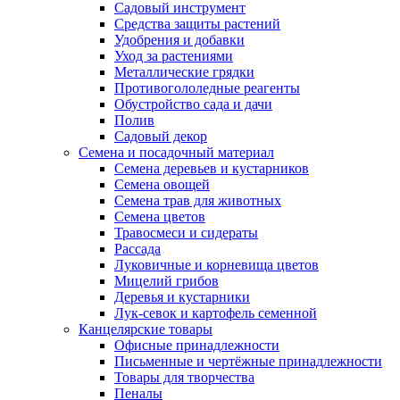
Садовый инструмент
Средства защиты растений
Удобрения и добавки
Уход за растениями
Металлические грядки
Противогололедные реагенты
Обустройство сада и дачи
Полив
Садовый декор
Семена и посадочный материал
Семена деревьев и кустарников
Семена овощей
Семена трав для животных
Семена цветов
Травосмеси и сидераты
Рассада
Луковичные и корневища цветов
Мицелий грибов
Деревья и кустарники
Лук-севок и картофель семенной
Канцелярские товары
Офисные принадлежности
Письменные и чертёжные принадлежности
Товары для творчества
Пеналы