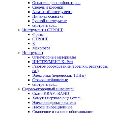
Оснастка для перфораторов
Сверла и коронки
Алмазный инструмент
Пильная оснастка
Ручной инструмент
смотреть все...
Инструменты СТРОНГ
Фрезы
СТРОНГ
Е
Maxprospa
Инструмент
Огнеупорные материалы
ИНСТРУМЕНТ X- Pert
Газовое оборудование (горелки, редукторы,
газ)
Электрика (переноски, ТЭНы)
Стяжки нейлоновые
смотреть все...
Садово-огородный инвентарь
Скотч KRAFTBAND
Хомуты нержавеющая сталь
Электроводонагреватели
Насосы вибрационные
Сварочное и газовое оборудование