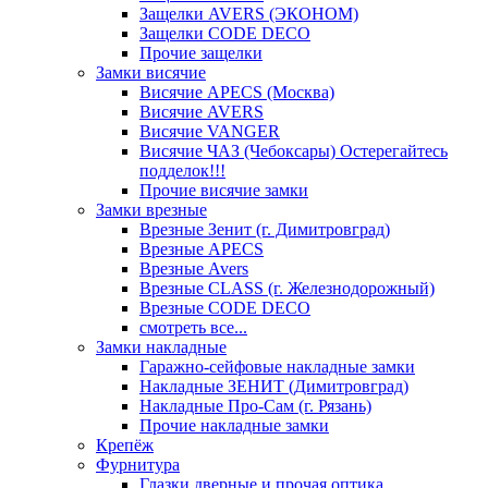
Защелки AVERS (ЭКОНОМ)
Защелки CODE DECO
Прочие защелки
Замки висячие
Висячие APECS (Москва)
Висячие AVERS
Висячие VANGER
Висячие ЧАЗ (Чебоксары) Остерегайтесь
подделок!!!
Прочие висячие замки
Замки врезные
Врезные Зенит (г. Димитровград)
Врезные APECS
Врезные Avers
Врезные CLASS (г. Железнодорожный)
Врезные CODE DECO
смотреть все...
Замки накладные
Гаражно-сейфовые накладные замки
Накладные ЗЕНИТ (Димитровград)
Накладные Про-Сам (г. Рязань)
Прочие накладные замки
Крепёж
Фурнитура
Глазки дверные и прочая оптика