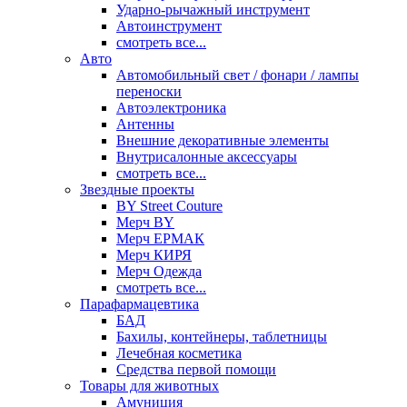
Ударно-рычажный инструмент
Автоинструмент
смотреть все...
Авто
Автомобильный свет / фонари / лампы
переноски
Автоэлектроника
Антенны
Внешние декоративные элементы
Внутрисалонные аксессуары
смотреть все...
Звездные проекты
BY Street Couture
Мерч BY
Мерч ЕРМАК
Мерч КИРЯ
Мерч Одежда
смотреть все...
Парафармацевтика
БАД
Бахилы, контейнеры, таблетницы
Лечебная косметика
Средства первой помощи
Товары для животных
Амуниция