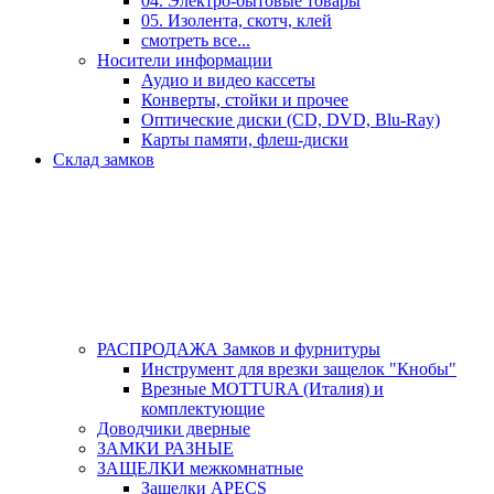
04. Электро-бытовые товары
05. Изолента, скотч, клей
смотреть все...
Носители информации
Аудио и видео кассеты
Конверты, стойки и прочее
Оптические диски (CD, DVD, Blu-Ray)
Карты памяти, флеш-диски
Склад замков
РАСПРОДАЖА Замков и фурнитуры
Инструмент для врезки защелок "Кнобы"
Врезные MOTTURA (Италия) и
комплектующие
Доводчики дверные
ЗАМКИ РАЗНЫЕ
ЗАЩЕЛКИ межкомнатные
Защелки APECS