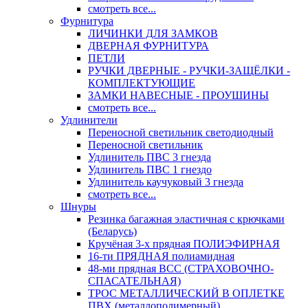
смотреть все...
Фурнитура
ЛИЧИНКИ ДЛЯ ЗАМКОВ
ДВЕРНАЯ ФУРНИТУРА
ПЕТЛИ
РУЧКИ ДВЕРНЫЕ - РУЧКИ-ЗАЩЁЛКИ -
КОМПЛЕКТУЮЩИЕ
ЗАМКИ НАВЕСНЫЕ - ПРОУШИНЫ
смотреть все...
Удлинители
Переносной светильник светодиодный
Переносной светильник
Удлинитель ПВС 3 гнезда
Удлинитель ПВС 1 гнездо
Удлинитель каучуковый 3 гнезда
смотреть все...
Шнуры
Резинка багажная эластичная с крючками
(Беларусь)
Кручёная 3-х прядная ПОЛИЭФИРНАЯ
16-ти ПРЯДНАЯ полиамидная
48-ми прядная ВСС (СТРАХОВОЧНО-
СПАСАТЕЛЬНАЯ)
ТРОС МЕТАЛЛИЧЕСКИЙ В ОПЛЕТКЕ
ПВХ (металлополимерный)