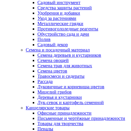
Садовый инструмент
Средства защиты растений
Удобрения и добавки
Уход за растениями
Металлические грядки
Противогололедные реагенты
Обустройство сада и дачи
Полив
Садовый декор
Семена и посадочный материал
Семена деревьев и кустарников
Семена овощей
Семена трав для животных
Семена цветов
Травосмеси и сидераты
Рассада
Луковичные и корневища цветов
Мицелий грибов
Деревья и кустарники
Лук-севок и картофель семенной
Канцелярские товары
Офисные принадлежности
Письменные и чертёжные принадлежности
Товары для творчества
Пеналы