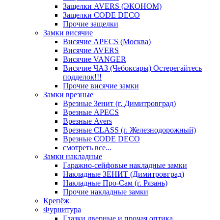
Защелки AVERS (ЭКОНОМ)
Защелки CODE DECO
Прочие защелки
Замки висячие
Висячие APECS (Москва)
Висячие AVERS
Висячие VANGER
Висячие ЧАЗ (Чебоксары) Остерегайтесь
подделок!!!
Прочие висячие замки
Замки врезные
Врезные Зенит (г. Димитровград)
Врезные APECS
Врезные Avers
Врезные CLASS (г. Железнодорожный)
Врезные CODE DECO
смотреть все...
Замки накладные
Гаражно-сейфовые накладные замки
Накладные ЗЕНИТ (Димитровград)
Накладные Про-Сам (г. Рязань)
Прочие накладные замки
Крепёж
Фурнитура
Глазки дверные и прочая оптика