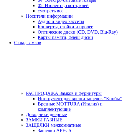
04. Электро-бытовые товары
05. Изолента, скотч, клей
смотреть все...
Носители информации
Аудио и видео кассеты
Конверты, стойки и прочее
Оптические диски (CD, DVD, Blu-Ray)
Карты памяти, флеш-диски
Склад замков
РАСПРОДАЖА Замков и фурнитуры
Инструмент для врезки защелок "Кнобы"
Врезные MOTTURA (Италия) и
комплектующие
Доводчики дверные
ЗАМКИ РАЗНЫЕ
ЗАЩЕЛКИ межкомнатные
Защелки APECS