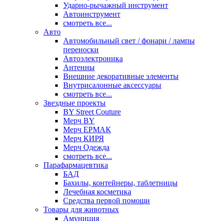
Ударно-рычажный инструмент
Автоинструмент
смотреть все...
Авто
Автомобильный свет / фонари / лампы
переноски
Автоэлектроника
Антенны
Внешние декоративные элементы
Внутрисалонные аксессуары
смотреть все...
Звездные проекты
BY Street Couture
Мерч BY
Мерч ЕРМАК
Мерч КИРЯ
Мерч Одежда
смотреть все...
Парафармацевтика
БАД
Бахилы, контейнеры, таблетницы
Лечебная косметика
Средства первой помощи
Товары для животных
Амуниция