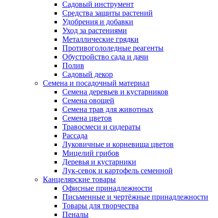
Садовый инструмент
Средства защиты растений
Удобрения и добавки
Уход за растениями
Металлические грядки
Противогололедные реагенты
Обустройство сада и дачи
Полив
Садовый декор
Семена и посадочный материал
Семена деревьев и кустарников
Семена овощей
Семена трав для животных
Семена цветов
Травосмеси и сидераты
Рассада
Луковичные и корневища цветов
Мицелий грибов
Деревья и кустарники
Лук-севок и картофель семенной
Канцелярские товары
Офисные принадлежности
Письменные и чертёжные принадлежности
Товары для творчества
Пеналы