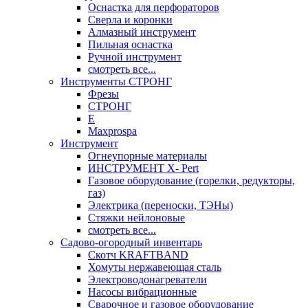
Оснастка для перфораторов
Сверла и коронки
Алмазный инструмент
Пильная оснастка
Ручной инструмент
смотреть все...
Инструменты СТРОНГ
Фрезы
СТРОНГ
Е
Maxprospa
Инструмент
Огнеупорные материалы
ИНСТРУМЕНТ X- Pert
Газовое оборудование (горелки, редукторы,
газ)
Электрика (переноски, ТЭНы)
Стяжки нейлоновые
смотреть все...
Садово-огородный инвентарь
Скотч KRAFTBAND
Хомуты нержавеющая сталь
Электроводонагреватели
Насосы вибрационные
Сварочное и газовое оборудование