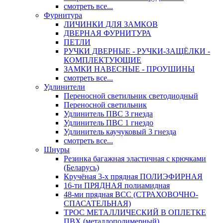
смотреть все...
Фурнитура
ЛИЧИНКИ ДЛЯ ЗАМКОВ
ДВЕРНАЯ ФУРНИТУРА
ПЕТЛИ
РУЧКИ ДВЕРНЫЕ - РУЧКИ-ЗАЩЁЛКИ -
КОМПЛЕКТУЮЩИЕ
ЗАМКИ НАВЕСНЫЕ - ПРОУШИНЫ
смотреть все...
Удлинители
Переносной светильник светодиодный
Переносной светильник
Удлинитель ПВС 3 гнезда
Удлинитель ПВС 1 гнездо
Удлинитель каучуковый 3 гнезда
смотреть все...
Шнуры
Резинка багажная эластичная с крючками
(Беларусь)
Кручёная 3-х прядная ПОЛИЭФИРНАЯ
16-ти ПРЯДНАЯ полиамидная
48-ми прядная ВСС (СТРАХОВОЧНО-
СПАСАТЕЛЬНАЯ)
ТРОС МЕТАЛЛИЧЕСКИЙ В ОПЛЕТКЕ
ПВХ (металлополимерный)