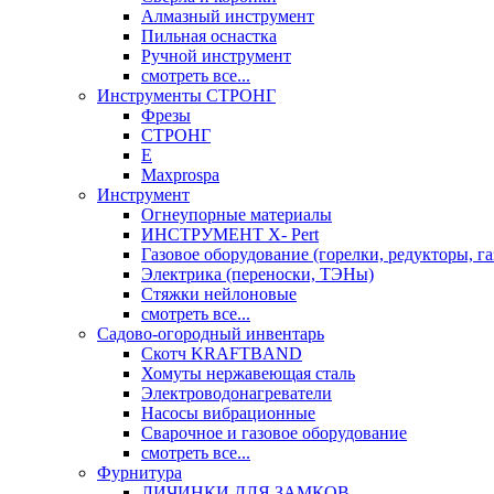
Алмазный инструмент
Пильная оснастка
Ручной инструмент
смотреть все...
Инструменты СТРОНГ
Фрезы
СТРОНГ
Е
Maxprospa
Инструмент
Огнеупорные материалы
ИНСТРУМЕНТ X- Pert
Газовое оборудование (горелки, редукторы, га
Электрика (переноски, ТЭНы)
Стяжки нейлоновые
смотреть все...
Садово-огородный инвентарь
Скотч KRAFTBAND
Хомуты нержавеющая сталь
Электроводонагреватели
Насосы вибрационные
Сварочное и газовое оборудование
смотреть все...
Фурнитура
ЛИЧИНКИ ДЛЯ ЗАМКОВ