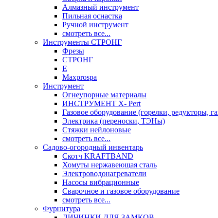
Алмазный инструмент
Пильная оснастка
Ручной инструмент
смотреть все...
Инструменты СТРОНГ
Фрезы
СТРОНГ
Е
Maxprospa
Инструмент
Огнеупорные материалы
ИНСТРУМЕНТ X- Pert
Газовое оборудование (горелки, редукторы, га
Электрика (переноски, ТЭНы)
Стяжки нейлоновые
смотреть все...
Садово-огородный инвентарь
Скотч KRAFTBAND
Хомуты нержавеющая сталь
Электроводонагреватели
Насосы вибрационные
Сварочное и газовое оборудование
смотреть все...
Фурнитура
ЛИЧИНКИ ДЛЯ ЗАМКОВ