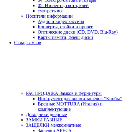
04. Электро-бытовые товары
05. Изолента, скотч, клей
смотреть все...
Носители информации
Аудио и видео кассеты
Конверты, стойки и прочее
Оптические диски (CD, DVD, Blu-Ray)
Карты памяти, флеш-диски
Склад замков
РАСПРОДАЖА Замков и фурнитуры
Инструмент для врезки защелок "Кнобы"
Врезные MOTTURA (Италия) и
комплектующие
Доводчики дверные
ЗАМКИ РАЗНЫЕ
ЗАЩЕЛКИ межкомнатные
Защелки APECS