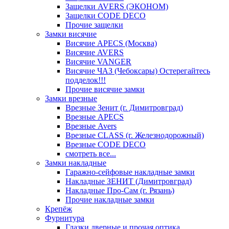
Защелки AVERS (ЭКОНОМ)
Защелки CODE DECO
Прочие защелки
Замки висячие
Висячие APECS (Москва)
Висячие AVERS
Висячие VANGER
Висячие ЧАЗ (Чебоксары) Остерегайтесь
подделок!!!
Прочие висячие замки
Замки врезные
Врезные Зенит (г. Димитровград)
Врезные APECS
Врезные Avers
Врезные CLASS (г. Железнодорожный)
Врезные CODE DECO
смотреть все...
Замки накладные
Гаражно-сейфовые накладные замки
Накладные ЗЕНИТ (Димитровград)
Накладные Про-Сам (г. Рязань)
Прочие накладные замки
Крепёж
Фурнитура
Глазки дверные и прочая оптика