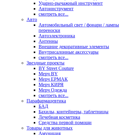
Ударно-рычажный инструмент
Автоинструмент
смотреть все...
Авто
Автомобильный свет / фонари / лампы
переноски
Автоэлектроника
Антенны
Внешние декоративные элементы
Внутрисалонные аксессуары
смотреть все...
Звездные проекты
BY Street Couture
Мерч BY
Мерч ЕРМАК
Мерч КИРЯ
Мерч Одежда
смотреть все...
Парафармацевтика
БАД
Бахилы, контейнеры, таблетницы
Лечебная косметика
Средства первой помощи
Товары для животных
Амуниция