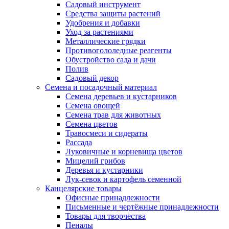
Садовый инструмент
Средства защиты растений
Удобрения и добавки
Уход за растениями
Металлические грядки
Противогололедные реагенты
Обустройство сада и дачи
Полив
Садовый декор
Семена и посадочный материал
Семена деревьев и кустарников
Семена овощей
Семена трав для животных
Семена цветов
Травосмеси и сидераты
Рассада
Луковичные и корневища цветов
Мицелий грибов
Деревья и кустарники
Лук-севок и картофель семенной
Канцелярские товары
Офисные принадлежности
Письменные и чертёжные принадлежности
Товары для творчества
Пеналы