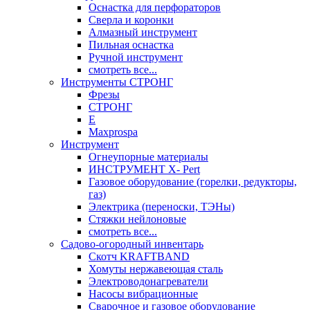
Оснастка для перфораторов
Сверла и коронки
Алмазный инструмент
Пильная оснастка
Ручной инструмент
смотреть все...
Инструменты СТРОНГ
Фрезы
СТРОНГ
Е
Maxprospa
Инструмент
Огнеупорные материалы
ИНСТРУМЕНТ X- Pert
Газовое оборудование (горелки, редукторы,
газ)
Электрика (переноски, ТЭНы)
Стяжки нейлоновые
смотреть все...
Садово-огородный инвентарь
Скотч KRAFTBAND
Хомуты нержавеющая сталь
Электроводонагреватели
Насосы вибрационные
Сварочное и газовое оборудование