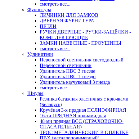
смотреть все...
Фурнитура
ЛИЧИНКИ ДЛЯ ЗАМКОВ
ДВЕРНАЯ ФУРНИТУРА
ПЕТЛИ
РУЧКИ ДВЕРНЫЕ - РУЧКИ-ЗАЩЁЛКИ -
КОМПЛЕКТУЮЩИЕ
ЗАМКИ НАВЕСНЫЕ - ПРОУШИНЫ
смотреть все...
Удлинители
Переносной светильник светодиодный
Переносной светильник
Удлинитель ПВС 3 гнезда
Удлинитель ПВС 1 гнездо
Удлинитель каучуковый 3 гнезда
смотреть все...
Шнуры
Резинка багажная эластичная с крючками
(Беларусь)
Кручёная 3-х прядная ПОЛИЭФИРНАЯ
16-ти ПРЯДНАЯ полиамидная
48-ми прядная ВСС (СТРАХОВОЧНО-
СПАСАТЕЛЬНАЯ)
ТРОС МЕТАЛЛИЧЕСКИЙ В ОПЛЕТКЕ
ПВХ (металлополимерный)