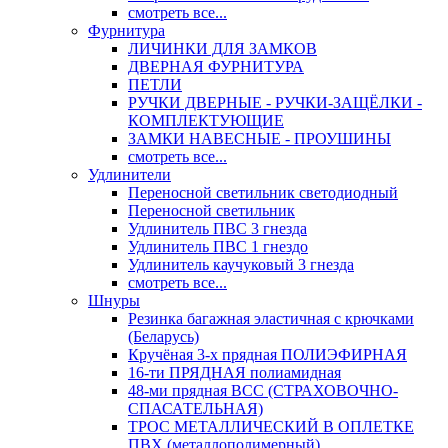
смотреть все...
Фурнитура
ЛИЧИНКИ ДЛЯ ЗАМКОВ
ДВЕРНАЯ ФУРНИТУРА
ПЕТЛИ
РУЧКИ ДВЕРНЫЕ - РУЧКИ-ЗАЩЁЛКИ -
КОМПЛЕКТУЮЩИЕ
ЗАМКИ НАВЕСНЫЕ - ПРОУШИНЫ
смотреть все...
Удлинители
Переносной светильник светодиодный
Переносной светильник
Удлинитель ПВС 3 гнезда
Удлинитель ПВС 1 гнездо
Удлинитель каучуковый 3 гнезда
смотреть все...
Шнуры
Резинка багажная эластичная с крючками
(Беларусь)
Кручёная 3-х прядная ПОЛИЭФИРНАЯ
16-ти ПРЯДНАЯ полиамидная
48-ми прядная ВСС (СТРАХОВОЧНО-
СПАСАТЕЛЬНАЯ)
ТРОС МЕТАЛЛИЧЕСКИЙ В ОПЛЕТКЕ
ПВХ (металлополимерный)