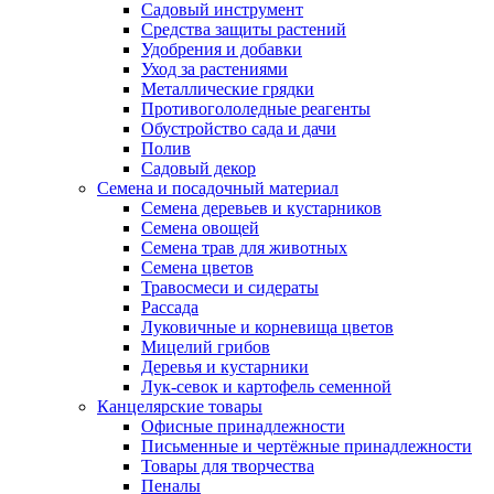
Садовый инструмент
Средства защиты растений
Удобрения и добавки
Уход за растениями
Металлические грядки
Противогололедные реагенты
Обустройство сада и дачи
Полив
Садовый декор
Семена и посадочный материал
Семена деревьев и кустарников
Семена овощей
Семена трав для животных
Семена цветов
Травосмеси и сидераты
Рассада
Луковичные и корневища цветов
Мицелий грибов
Деревья и кустарники
Лук-севок и картофель семенной
Канцелярские товары
Офисные принадлежности
Письменные и чертёжные принадлежности
Товары для творчества
Пеналы