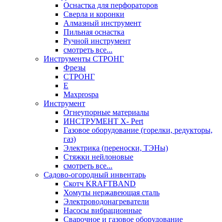
Оснастка для перфораторов
Сверла и коронки
Алмазный инструмент
Пильная оснастка
Ручной инструмент
смотреть все...
Инструменты СТРОНГ
Фрезы
СТРОНГ
Е
Maxprospa
Инструмент
Огнеупорные материалы
ИНСТРУМЕНТ X- Pert
Газовое оборудование (горелки, редукторы,
газ)
Электрика (переноски, ТЭНы)
Стяжки нейлоновые
смотреть все...
Садово-огородный инвентарь
Скотч KRAFTBAND
Хомуты нержавеющая сталь
Электроводонагреватели
Насосы вибрационные
Сварочное и газовое оборудование