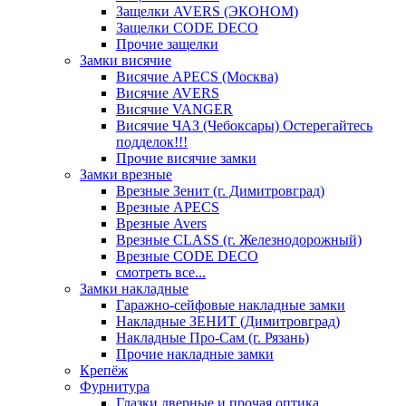
Защелки AVERS (ЭКОНОМ)
Защелки CODE DECO
Прочие защелки
Замки висячие
Висячие APECS (Москва)
Висячие AVERS
Висячие VANGER
Висячие ЧАЗ (Чебоксары) Остерегайтесь
подделок!!!
Прочие висячие замки
Замки врезные
Врезные Зенит (г. Димитровград)
Врезные APECS
Врезные Avers
Врезные CLASS (г. Железнодорожный)
Врезные CODE DECO
смотреть все...
Замки накладные
Гаражно-сейфовые накладные замки
Накладные ЗЕНИТ (Димитровград)
Накладные Про-Сам (г. Рязань)
Прочие накладные замки
Крепёж
Фурнитура
Глазки дверные и прочая оптика