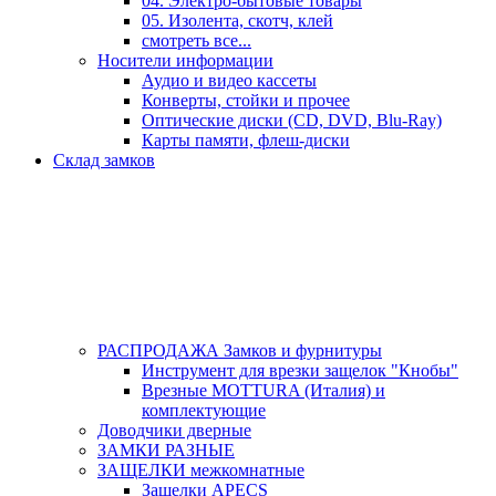
04. Электро-бытовые товары
05. Изолента, скотч, клей
смотреть все...
Носители информации
Аудио и видео кассеты
Конверты, стойки и прочее
Оптические диски (CD, DVD, Blu-Ray)
Карты памяти, флеш-диски
Склад замков
РАСПРОДАЖА Замков и фурнитуры
Инструмент для врезки защелок "Кнобы"
Врезные MOTTURA (Италия) и
комплектующие
Доводчики дверные
ЗАМКИ РАЗНЫЕ
ЗАЩЕЛКИ межкомнатные
Защелки APECS