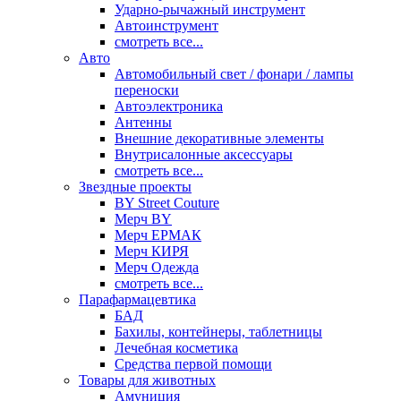
Ударно-рычажный инструмент
Автоинструмент
смотреть все...
Авто
Автомобильный свет / фонари / лампы
переноски
Автоэлектроника
Антенны
Внешние декоративные элементы
Внутрисалонные аксессуары
смотреть все...
Звездные проекты
BY Street Couture
Мерч BY
Мерч ЕРМАК
Мерч КИРЯ
Мерч Одежда
смотреть все...
Парафармацевтика
БАД
Бахилы, контейнеры, таблетницы
Лечебная косметика
Средства первой помощи
Товары для животных
Амуниция