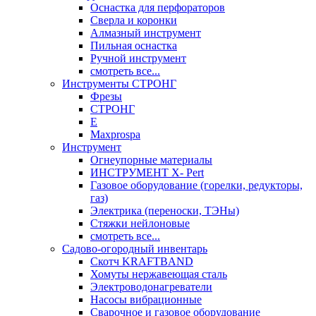
Оснастка для перфораторов
Сверла и коронки
Алмазный инструмент
Пильная оснастка
Ручной инструмент
смотреть все...
Инструменты СТРОНГ
Фрезы
СТРОНГ
Е
Maxprospa
Инструмент
Огнеупорные материалы
ИНСТРУМЕНТ X- Pert
Газовое оборудование (горелки, редукторы,
газ)
Электрика (переноски, ТЭНы)
Стяжки нейлоновые
смотреть все...
Садово-огородный инвентарь
Скотч KRAFTBAND
Хомуты нержавеющая сталь
Электроводонагреватели
Насосы вибрационные
Сварочное и газовое оборудование