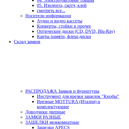
04. Электро-бытовые товары
05. Изолента, скотч, клей
смотреть все...
Носители информации
Аудио и видео кассеты
Конверты, стойки и прочее
Оптические диски (CD, DVD, Blu-Ray)
Карты памяти, флеш-диски
Склад замков
РАСПРОДАЖА Замков и фурнитуры
Инструмент для врезки защелок "Кнобы"
Врезные MOTTURA (Италия) и
комплектующие
Доводчики дверные
ЗАМКИ РАЗНЫЕ
ЗАЩЕЛКИ межкомнатные
Защелки APECS