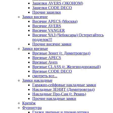
Защелки AVERS (ЭКОНОМ)
Защелки CODE DECO
Прочие защелки
Замки висячие
Висячие APECS (Москва)
Висячие AVERS
Висячие VANGER
Висячие ЧАЗ (Чебоксары) Остерегайтесь
подделок!!!
Прочие висячие замки
Замки врезные
Врезные Зенит (г. Димитровград)
Врезные APECS
Врезные Avers
Врезные CLASS (г. Железнодорожный)
Врезные CODE DECO
смотреть все...
Замки накладные
Гаражно-сейфовые накладные замки
Накладные ЗЕНИТ (Димитровград)
Накладные Про-Сам (г. Рязань)
Прочие накладные замки
Крепёж
Фурнитура
Глазки дверные и прочая оптика