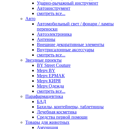
Ударно-рычажный инструмент
Автоинструмент
смотреть все...
Авто
Автомобильный свет / фонари / лампы
переноски
Автоэлектроника
Антенны
Внешние декоративные элементы
Внутрисалонные аксессуары
смотреть все...
Звездные проекты
BY Street Couture
Мерч BY
Мерч ЕРМАК
Мерч КИРЯ
Мерч Одежда
смотреть все...
Парафармацевтика
БАД
Бахилы, контейнеры, таблетницы
Лечебная косметика
Средства первой помощи
Товары для животных
Амуниция