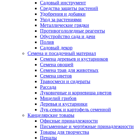
Садовый инструмент
Средства защиты растений
Удобрения и добавки
Уход за растениями
Металлические грядки
Противогололедные реагенты
Обустройство сада и дачи
Полив
Садовый декор
Семена и посадочный материал
Семена деревьев и кустарников
Семена овощей
Семена трав для животных
Семена цветов
Травосмеси и сидераты
Рассада
Луковичные и корневища цветов
Мицелий грибов
Деревья и кустарники
Лук-севок и картофель семенной
Канцелярские товары
Офисные принадлежности
Письменные и чертёжные принадлежности
Товары для творчества
Пеналы