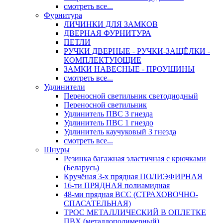
смотреть все...
Фурнитура
ЛИЧИНКИ ДЛЯ ЗАМКОВ
ДВЕРНАЯ ФУРНИТУРА
ПЕТЛИ
РУЧКИ ДВЕРНЫЕ - РУЧКИ-ЗАЩЁЛКИ -
КОМПЛЕКТУЮЩИЕ
ЗАМКИ НАВЕСНЫЕ - ПРОУШИНЫ
смотреть все...
Удлинители
Переносной светильник светодиодный
Переносной светильник
Удлинитель ПВС 3 гнезда
Удлинитель ПВС 1 гнездо
Удлинитель каучуковый 3 гнезда
смотреть все...
Шнуры
Резинка багажная эластичная с крючками
(Беларусь)
Кручёная 3-х прядная ПОЛИЭФИРНАЯ
16-ти ПРЯДНАЯ полиамидная
48-ми прядная ВСС (СТРАХОВОЧНО-
СПАСАТЕЛЬНАЯ)
ТРОС МЕТАЛЛИЧЕСКИЙ В ОПЛЕТКЕ
ПВХ (металлополимерный)