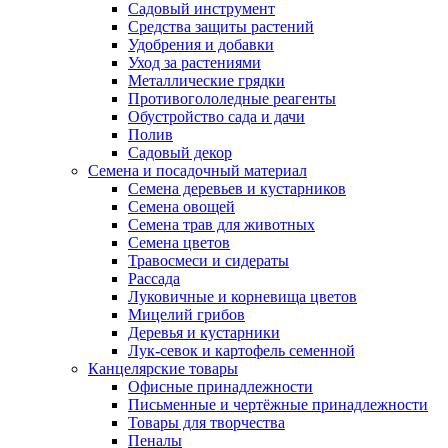
Садовый инструмент
Средства защиты растений
Удобрения и добавки
Уход за растениями
Металлические грядки
Противогололедные реагенты
Обустройство сада и дачи
Полив
Садовый декор
Семена и посадочный материал
Семена деревьев и кустарников
Семена овощей
Семена трав для животных
Семена цветов
Травосмеси и сидераты
Рассада
Луковичные и корневища цветов
Мицелий грибов
Деревья и кустарники
Лук-севок и картофель семенной
Канцелярские товары
Офисные принадлежности
Письменные и чертёжные принадлежности
Товары для творчества
Пеналы