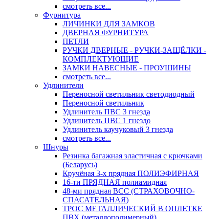
смотреть все...
Фурнитура
ЛИЧИНКИ ДЛЯ ЗАМКОВ
ДВЕРНАЯ ФУРНИТУРА
ПЕТЛИ
РУЧКИ ДВЕРНЫЕ - РУЧКИ-ЗАЩЁЛКИ -
КОМПЛЕКТУЮЩИЕ
ЗАМКИ НАВЕСНЫЕ - ПРОУШИНЫ
смотреть все...
Удлинители
Переносной светильник светодиодный
Переносной светильник
Удлинитель ПВС 3 гнезда
Удлинитель ПВС 1 гнездо
Удлинитель каучуковый 3 гнезда
смотреть все...
Шнуры
Резинка багажная эластичная с крючками
(Беларусь)
Кручёная 3-х прядная ПОЛИЭФИРНАЯ
16-ти ПРЯДНАЯ полиамидная
48-ми прядная ВСС (СТРАХОВОЧНО-
СПАСАТЕЛЬНАЯ)
ТРОС МЕТАЛЛИЧЕСКИЙ В ОПЛЕТКЕ
ПВХ (металлополимерный)