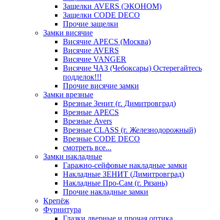
Защелки AVERS (ЭКОНОМ)
Защелки CODE DECO
Прочие защелки
Замки висячие
Висячие APECS (Москва)
Висячие AVERS
Висячие VANGER
Висячие ЧАЗ (Чебоксары) Остерегайтесь
подделок!!!
Прочие висячие замки
Замки врезные
Врезные Зенит (г. Димитровград)
Врезные APECS
Врезные Avers
Врезные CLASS (г. Железнодорожный)
Врезные CODE DECO
смотреть все...
Замки накладные
Гаражно-сейфовые накладные замки
Накладные ЗЕНИТ (Димитровград)
Накладные Про-Сам (г. Рязань)
Прочие накладные замки
Крепёж
Фурнитура
Глазки дверные и прочая оптика