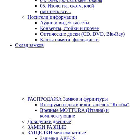
04. Электро-бытовые товары
05. Изолента, скотч, клей
смотреть все...
Носители информации
Аудио и видео кассеты
Конверты, стойки и прочее
Оптические диски (CD, DVD, Blu-Ray)
Карты памяти, флеш-диски
Склад замков
РАСПРОДАЖА Замков и фурнитуры
Инструмент для врезки защелок "Кнобы"
Врезные MOTTURA (Италия) и
комплектующие
Доводчики дверные
ЗАМКИ РАЗНЫЕ
ЗАЩЕЛКИ межкомнатные
Защелки APECS