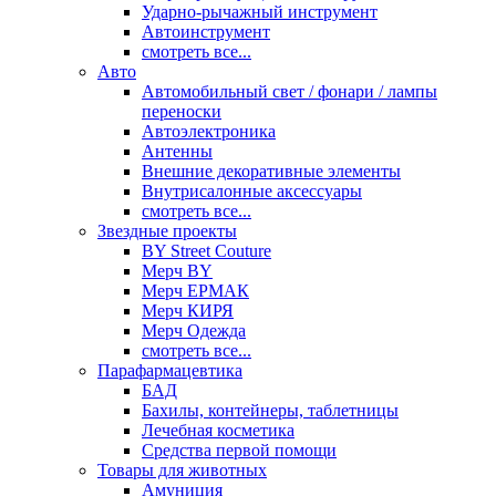
Ударно-рычажный инструмент
Автоинструмент
смотреть все...
Авто
Автомобильный свет / фонари / лампы
переноски
Автоэлектроника
Антенны
Внешние декоративные элементы
Внутрисалонные аксессуары
смотреть все...
Звездные проекты
BY Street Couture
Мерч BY
Мерч ЕРМАК
Мерч КИРЯ
Мерч Одежда
смотреть все...
Парафармацевтика
БАД
Бахилы, контейнеры, таблетницы
Лечебная косметика
Средства первой помощи
Товары для животных
Амуниция