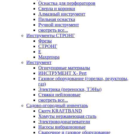
Оснастка для перфораторов
Сверла и коронки
Алмазный инструмент
Пильная оснастка
Ручной инструмент
смотреть все...
Инструменты СТРОНГ
Фрезы
СТРОНГ
Е
Maxprospa
Инструмент
Огнеупорные материалы
ИНСТРУМЕНТ X- Pert
Газовое оборудование (горелки, редукторы,
газ)
Электрика (переноски, ТЭНы)
Стяжки нейлоновые
смотреть все...
Садово-огородный инвентарь
Скотч KRAFTBAND
Хомуты нержавеющая сталь
Электроводонагреватели
Насосы вибрационные
Сварочное и газовое оборудование