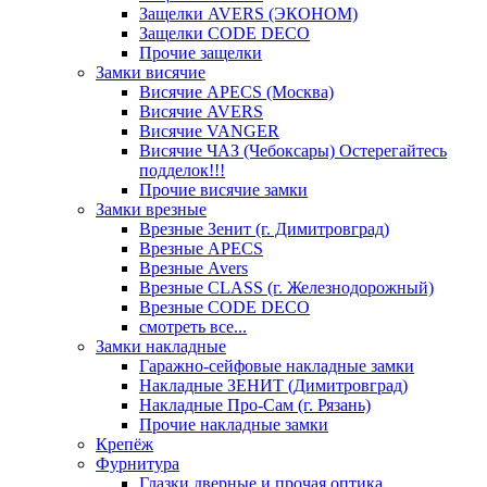
Защелки AVERS (ЭКОНОМ)
Защелки CODE DECO
Прочие защелки
Замки висячие
Висячие APECS (Москва)
Висячие AVERS
Висячие VANGER
Висячие ЧАЗ (Чебоксары) Остерегайтесь
подделок!!!
Прочие висячие замки
Замки врезные
Врезные Зенит (г. Димитровград)
Врезные APECS
Врезные Avers
Врезные CLASS (г. Железнодорожный)
Врезные CODE DECO
смотреть все...
Замки накладные
Гаражно-сейфовые накладные замки
Накладные ЗЕНИТ (Димитровград)
Накладные Про-Сам (г. Рязань)
Прочие накладные замки
Крепёж
Фурнитура
Глазки дверные и прочая оптика