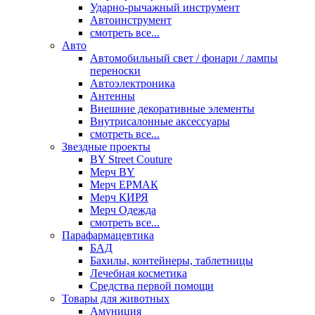
Ударно-рычажный инструмент
Автоинструмент
смотреть все...
Авто
Автомобильный свет / фонари / лампы
переноски
Автоэлектроника
Антенны
Внешние декоративные элементы
Внутрисалонные аксессуары
смотреть все...
Звездные проекты
BY Street Couture
Мерч BY
Мерч ЕРМАК
Мерч КИРЯ
Мерч Одежда
смотреть все...
Парафармацевтика
БАД
Бахилы, контейнеры, таблетницы
Лечебная косметика
Средства первой помощи
Товары для животных
Амуниция