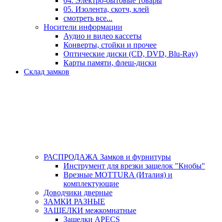
04. Электро-бытовые товары
05. Изолента, скотч, клей
смотреть все...
Носители информации
Аудио и видео кассеты
Конверты, стойки и прочее
Оптические диски (CD, DVD, Blu-Ray)
Карты памяти, флеш-диски
Склад замков
РАСПРОДАЖА Замков и фурнитуры
Инструмент для врезки защелок "Кнобы"
Врезные MOTTURA (Италия) и
комплектующие
Доводчики дверные
ЗАМКИ РАЗНЫЕ
ЗАЩЕЛКИ межкомнатные
Защелки APECS