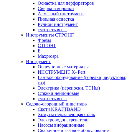
Оснастка для перфораторов
Сверла и коронки
Алмазный инструмент
Пильная оснастка
Ручной инструмент
смотреть все...
Инструменты СТРОНГ
Фрезы
СТРОНГ
Е
Maxprospa
Инструмент
Огнеупорные материалы
ИНСТРУМЕНТ X- Pert
Газовое оборудование (горелки, редукторы,
газ)
Электрика (переноски, ТЭНы)
Стяжки нейлоновые
смотреть все...
Садово-огородный инвентарь
Скотч KRAFTBAND
Хомуты нержавеющая сталь
Электроводонагреватели
Насосы вибрационные
Сварочное и газовое оборудование