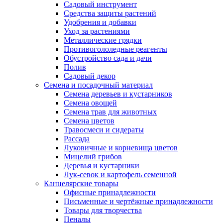
Садовый инструмент
Средства защиты растений
Удобрения и добавки
Уход за растениями
Металлические грядки
Противогололедные реагенты
Обустройство сада и дачи
Полив
Садовый декор
Семена и посадочный материал
Семена деревьев и кустарников
Семена овощей
Семена трав для животных
Семена цветов
Травосмеси и сидераты
Рассада
Луковичные и корневища цветов
Мицелий грибов
Деревья и кустарники
Лук-севок и картофель семенной
Канцелярские товары
Офисные принадлежности
Письменные и чертёжные принадлежности
Товары для творчества
Пеналы