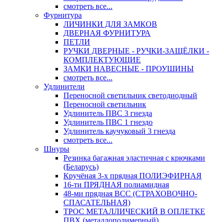
смотреть все...
Фурнитура
ЛИЧИНКИ ДЛЯ ЗАМКОВ
ДВЕРНАЯ ФУРНИТУРА
ПЕТЛИ
РУЧКИ ДВЕРНЫЕ - РУЧКИ-ЗАЩЁЛКИ -
КОМПЛЕКТУЮЩИЕ
ЗАМКИ НАВЕСНЫЕ - ПРОУШИНЫ
смотреть все...
Удлинители
Переносной светильник светодиодный
Переносной светильник
Удлинитель ПВС 3 гнезда
Удлинитель ПВС 1 гнездо
Удлинитель каучуковый 3 гнезда
смотреть все...
Шнуры
Резинка багажная эластичная с крючками
(Беларусь)
Кручёная 3-х прядная ПОЛИЭФИРНАЯ
16-ти ПРЯДНАЯ полиамидная
48-ми прядная ВСС (СТРАХОВОЧНО-
СПАСАТЕЛЬНАЯ)
ТРОС МЕТАЛЛИЧЕСКИЙ В ОПЛЕТКЕ
ПВХ (металлополимерный)