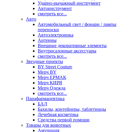
Ударно-рычажный инструмент
Автоинструмент
смотреть все...
Авто
Автомобильный свет / фонари / лампы
переноски
Автоэлектроника
Антенны
Внешние декоративные элементы
Внутрисалонные аксессуары
смотреть все...
Звездные проекты
BY Street Couture
Мерч BY
Мерч ЕРМАК
Мерч КИРЯ
Мерч Одежда
смотреть все...
Парафармацевтика
БАД
Бахилы, контейнеры, таблетницы
Лечебная косметика
Средства первой помощи
Товары для животных
Амуниция