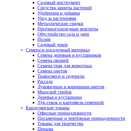
Садовый инструмент
Средства защиты растений
Удобрения и добавки
Уход за растениями
Металлические грядки
Противогололедные реагенты
Обустройство сада и дачи
Полив
Садовый декор
Семена и посадочный материал
Семена деревьев и кустарников
Семена овощей
Семена трав для животных
Семена цветов
Травосмеси и сидераты
Рассада
Луковичные и корневища цветов
Мицелий грибов
Деревья и кустарники
Лук-севок и картофель семенной
Канцелярские товары
Офисные принадлежности
Письменные и чертёжные принадлежности
Товары для творчества
Пеналы