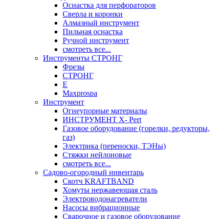
Оснастка для перфораторов
Сверла и коронки
Алмазный инструмент
Пильная оснастка
Ручной инструмент
смотреть все...
Инструменты СТРОНГ
Фрезы
СТРОНГ
Е
Maxprospa
Инструмент
Огнеупорные материалы
ИНСТРУМЕНТ X- Pert
Газовое оборудование (горелки, редукторы,
газ)
Электрика (переноски, ТЭНы)
Стяжки нейлоновые
смотреть все...
Садово-огородный инвентарь
Скотч KRAFTBAND
Хомуты нержавеющая сталь
Электроводонагреватели
Насосы вибрационные
Сварочное и газовое оборудование