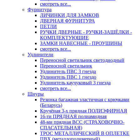
смотреть все...
Фурнитура
ЛИЧИНКИ ДЛЯ ЗАМКОВ
ДВЕРНАЯ ФУРНИТУРА
ПЕТЛИ
РУЧКИ ДВЕРНЫЕ - РУЧКИ-ЗАЩЁЛКИ -
КОМПЛЕКТУЮЩИЕ
ЗАМКИ НАВЕСНЫЕ - ПРОУШИНЫ
смотреть все...
Удлинители
Переносной светильник светодиодный
Переносной светильник
Удлинитель ПВС 3 гнезда
Удлинитель ПВС 1 гнездо
Удлинитель каучуковый 3 гнезда
смотреть все...
Шнуры
Резинка багажная эластичная с крючками
(Беларусь)
Кручёная 3-х прядная ПОЛИЭФИРНАЯ
16-ти ПРЯДНАЯ полиамидная
48-ми прядная ВСС (СТРАХОВОЧНО-
СПАСАТЕЛЬНАЯ)
ТРОС МЕТАЛЛИЧЕСКИЙ В ОПЛЕТКЕ
ПВХ (металлополимерный)