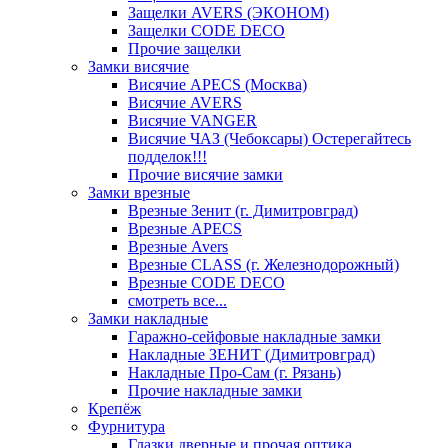
Защелки AVERS (ЭКОНОМ)
Защелки CODE DECO
Прочие защелки
Замки висячие
Висячие APECS (Москва)
Висячие AVERS
Висячие VANGER
Висячие ЧАЗ (Чебоксары) Остерегайтесь
подделок!!!
Прочие висячие замки
Замки врезные
Врезные Зенит (г. Димитровград)
Врезные APECS
Врезные Avers
Врезные CLASS (г. Железнодорожный)
Врезные CODE DECO
смотреть все...
Замки накладные
Гаражно-сейфовые накладные замки
Накладные ЗЕНИТ (Димитровград)
Накладные Про-Сам (г. Рязань)
Прочие накладные замки
Крепёж
Фурнитура
Глазки дверные и прочая оптика