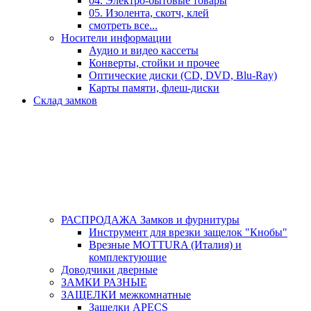
04. Электро-бытовые товары
05. Изолента, скотч, клей
смотреть все...
Носители информации
Аудио и видео кассеты
Конверты, стойки и прочее
Оптические диски (CD, DVD, Blu-Ray)
Карты памяти, флеш-диски
Склад замков
РАСПРОДАЖА Замков и фурнитуры
Инструмент для врезки защелок "Кнобы"
Врезные MOTTURA (Италия) и
комплектующие
Доводчики дверные
ЗАМКИ РАЗНЫЕ
ЗАЩЕЛКИ межкомнатные
Защелки APECS