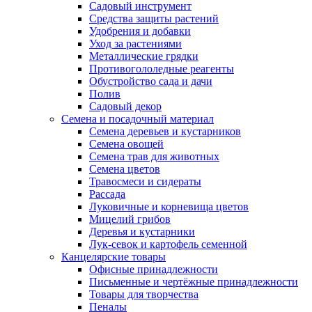
Садовый инструмент
Средства защиты растений
Удобрения и добавки
Уход за растениями
Металлические грядки
Противогололедные реагенты
Обустройство сада и дачи
Полив
Садовый декор
Семена и посадочный материал
Семена деревьев и кустарников
Семена овощей
Семена трав для животных
Семена цветов
Травосмеси и сидераты
Рассада
Луковичные и корневища цветов
Мицелий грибов
Деревья и кустарники
Лук-севок и картофель семенной
Канцелярские товары
Офисные принадлежности
Письменные и чертёжные принадлежности
Товары для творчества
Пеналы