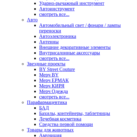
Ударно-рычажный инструмент
Автоинструмент
смотреть все...
Авто
Автомобильный свет / фонари / лампы
переноски
Автоэлектроника
Антенны
Внешние декоративные элементы
Внутрисалонные аксессуары
смотреть все...
Звездные проекты
BY Street Couture
Мерч BY
Мерч ЕРМАК
Мерч КИРЯ
Мерч Одежда
смотреть все...
Парафармацевтика
БАД
Бахилы, контейнеры, таблетницы
Лечебная косметика
Средства первой помощи
Товары для животных
Амуниция