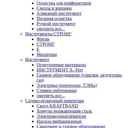
Оснастка для перфораторов
Сверла и коронки
Алмазный инструмент
Пильная оснастка
Ручной инструмент
смотреть все...
Инструменты СТРОНГ
Фрезы
СТРОНГ
Е
Maxprospa
Инструмент
Огнеупорные материалы
ИНСТРУМЕНТ X- Pert
Газовое оборудование (горелки, редукторы,
газ)
Электрика (переноски, ТЭНы)
Стяжки нейлоновые
смотреть все...
Садово-огородный инвентарь
Скотч KRAFTBAND
Хомуты нержавеющая сталь
Электроводонагреватели
Насосы вибрационные
Сварочное и газовое оборудование