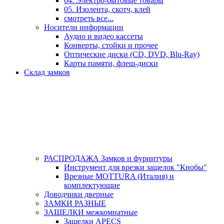
04. Электро-бытовые товары
05. Изолента, скотч, клей
смотреть все...
Носители информации
Аудио и видео кассеты
Конверты, стойки и прочее
Оптические диски (CD, DVD, Blu-Ray)
Карты памяти, флеш-диски
Склад замков
РАСПРОДАЖА Замков и фурнитуры
Инструмент для врезки защелок "Кнобы"
Врезные MOTTURA (Италия) и
комплектующие
Доводчики дверные
ЗАМКИ РАЗНЫЕ
ЗАЩЕЛКИ межкомнатные
Защелки APECS