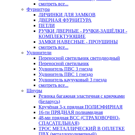
смотреть все...
Фурнитура
ЛИЧИНКИ ДЛЯ ЗАМКОВ
ДВЕРНАЯ ФУРНИТУРА
ПЕТЛИ
РУЧКИ ДВЕРНЫЕ - РУЧКИ-ЗАЩЁЛКИ -
КОМПЛЕКТУЮЩИЕ
ЗАМКИ НАВЕСНЫЕ - ПРОУШИНЫ
смотреть все...
Удлинители
Переносной светильник светодиодный
Переносной светильник
Удлинитель ПВС 3 гнезда
Удлинитель ПВС 1 гнездо
Удлинитель каучуковый 3 гнезда
смотреть все...
Шнуры
Резинка багажная эластичная с крючками
(Беларусь)
Кручёная 3-х прядная ПОЛИЭФИРНАЯ
16-ти ПРЯДНАЯ полиамидная
48-ми прядная ВСС (СТРАХОВОЧНО-
СПАСАТЕЛЬНАЯ)
ТРОС МЕТАЛЛИЧЕСКИЙ В ОПЛЕТКЕ
ПВХ (металлополимерный)