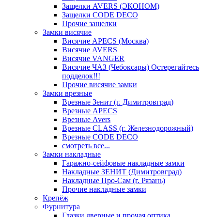
Защелки AVERS (ЭКОНОМ)
Защелки CODE DECO
Прочие защелки
Замки висячие
Висячие APECS (Москва)
Висячие AVERS
Висячие VANGER
Висячие ЧАЗ (Чебоксары) Остерегайтесь
подделок!!!
Прочие висячие замки
Замки врезные
Врезные Зенит (г. Димитровград)
Врезные APECS
Врезные Avers
Врезные CLASS (г. Железнодорожный)
Врезные CODE DECO
смотреть все...
Замки накладные
Гаражно-сейфовые накладные замки
Накладные ЗЕНИТ (Димитровград)
Накладные Про-Сам (г. Рязань)
Прочие накладные замки
Крепёж
Фурнитура
Глазки дверные и прочая оптика