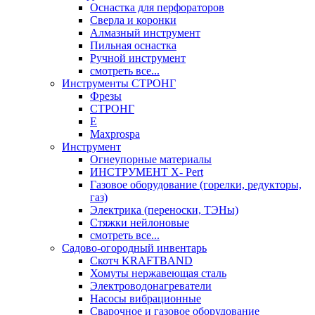
Оснастка для перфораторов
Сверла и коронки
Алмазный инструмент
Пильная оснастка
Ручной инструмент
смотреть все...
Инструменты СТРОНГ
Фрезы
СТРОНГ
Е
Maxprospa
Инструмент
Огнеупорные материалы
ИНСТРУМЕНТ X- Pert
Газовое оборудование (горелки, редукторы,
газ)
Электрика (переноски, ТЭНы)
Стяжки нейлоновые
смотреть все...
Садово-огородный инвентарь
Скотч KRAFTBAND
Хомуты нержавеющая сталь
Электроводонагреватели
Насосы вибрационные
Сварочное и газовое оборудование