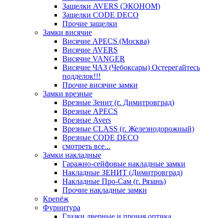
Защелки AVERS (ЭКОНОМ)
Защелки CODE DECO
Прочие защелки
Замки висячие
Висячие APECS (Москва)
Висячие AVERS
Висячие VANGER
Висячие ЧАЗ (Чебоксары) Остерегайтесь
подделок!!!
Прочие висячие замки
Замки врезные
Врезные Зенит (г. Димитровград)
Врезные APECS
Врезные Avers
Врезные CLASS (г. Железнодорожный)
Врезные CODE DECO
смотреть все...
Замки накладные
Гаражно-сейфовые накладные замки
Накладные ЗЕНИТ (Димитровград)
Накладные Про-Сам (г. Рязань)
Прочие накладные замки
Крепёж
Фурнитура
Глазки дверные и прочая оптика