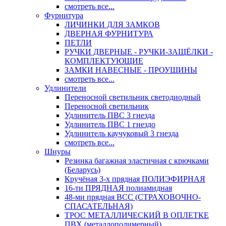
смотреть все...
Фурнитура
ЛИЧИНКИ ДЛЯ ЗАМКОВ
ДВЕРНАЯ ФУРНИТУРА
ПЕТЛИ
РУЧКИ ДВЕРНЫЕ - РУЧКИ-ЗАЩЁЛКИ -
КОМПЛЕКТУЮЩИЕ
ЗАМКИ НАВЕСНЫЕ - ПРОУШИНЫ
смотреть все...
Удлинители
Переносной светильник светодиодный
Переносной светильник
Удлинитель ПВС 3 гнезда
Удлинитель ПВС 1 гнездо
Удлинитель каучуковый 3 гнезда
смотреть все...
Шнуры
Резинка багажная эластичная с крючками
(Беларусь)
Кручёная 3-х прядная ПОЛИЭФИРНАЯ
16-ти ПРЯДНАЯ полиамидная
48-ми прядная ВСС (СТРАХОВОЧНО-
СПАСАТЕЛЬНАЯ)
ТРОС МЕТАЛЛИЧЕСКИЙ В ОПЛЕТКЕ
ПВХ (металлополимерный)