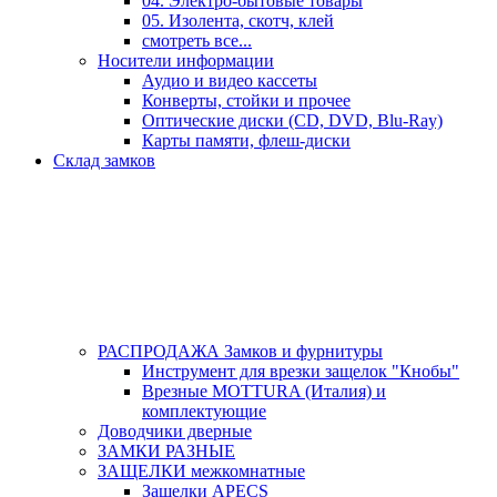
04. Электро-бытовые товары
05. Изолента, скотч, клей
смотреть все...
Носители информации
Аудио и видео кассеты
Конверты, стойки и прочее
Оптические диски (CD, DVD, Blu-Ray)
Карты памяти, флеш-диски
Склад замков
РАСПРОДАЖА Замков и фурнитуры
Инструмент для врезки защелок "Кнобы"
Врезные MOTTURA (Италия) и
комплектующие
Доводчики дверные
ЗАМКИ РАЗНЫЕ
ЗАЩЕЛКИ межкомнатные
Защелки APECS