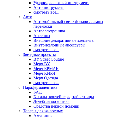
Ударно-рычажный инструмент
Автоинструмент
смотреть все...
Авто
Автомобильный свет / фонари / лампы
переноски
Автоэлектроника
Антенны
Внешние декоративные элементы
Внутрисалонные аксессуары
смотреть все...
Звездные проекты
BY Street Couture
Мерч BY
Мерч ЕРМАК
Мерч КИРЯ
Мерч Одежда
смотреть все...
Парафармацевтика
БАД
Бахилы, контейнеры, таблетницы
Лечебная косметика
Средства первой помощи
Товары для животных
Амуниция