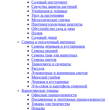
Садовый инструмент
Средства защиты растений
Удобрения и добавки
Уход за растениями
Металлические грядки
Противогололедные реагенты
Обустройство сада и дачи
Полив
Садовый декор
Семена и посадочный материал
Семена деревьев и кустарников
Семена овощей
Семена трав для животных
Семена цветов
Травосмеси и сидераты
Рассада
Луковичные и корневища цветов
Мицелий грибов
Деревья и кустарники
Лук-севок и картофель семенной
Канцелярские товары
Офисные принадлежности
Письменные и чертёжные принадлежности
Товары для творчества
Пеналы