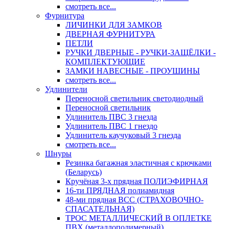
смотреть все...
Фурнитура
ЛИЧИНКИ ДЛЯ ЗАМКОВ
ДВЕРНАЯ ФУРНИТУРА
ПЕТЛИ
РУЧКИ ДВЕРНЫЕ - РУЧКИ-ЗАЩЁЛКИ -
КОМПЛЕКТУЮЩИЕ
ЗАМКИ НАВЕСНЫЕ - ПРОУШИНЫ
смотреть все...
Удлинители
Переносной светильник светодиодный
Переносной светильник
Удлинитель ПВС 3 гнезда
Удлинитель ПВС 1 гнездо
Удлинитель каучуковый 3 гнезда
смотреть все...
Шнуры
Резинка багажная эластичная с крючками
(Беларусь)
Кручёная 3-х прядная ПОЛИЭФИРНАЯ
16-ти ПРЯДНАЯ полиамидная
48-ми прядная ВСС (СТРАХОВОЧНО-
СПАСАТЕЛЬНАЯ)
ТРОС МЕТАЛЛИЧЕСКИЙ В ОПЛЕТКЕ
ПВХ (металлополимерный)