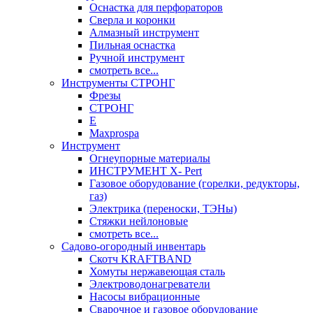
Оснастка для перфораторов
Сверла и коронки
Алмазный инструмент
Пильная оснастка
Ручной инструмент
смотреть все...
Инструменты СТРОНГ
Фрезы
СТРОНГ
Е
Maxprospa
Инструмент
Огнеупорные материалы
ИНСТРУМЕНТ X- Pert
Газовое оборудование (горелки, редукторы,
газ)
Электрика (переноски, ТЭНы)
Стяжки нейлоновые
смотреть все...
Садово-огородный инвентарь
Скотч KRAFTBAND
Хомуты нержавеющая сталь
Электроводонагреватели
Насосы вибрационные
Сварочное и газовое оборудование