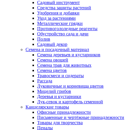
Садовый инструмент
Средства защиты растений
Удобрения и добавки
Уход за растениями
Металлические грядки
Противогололедные реагенты
Обустройство сада и дачи
Полив
Садовый декор
Семена и посадочный материал
Семена деревьев и кустарников
Семена овощей
Семена трав для животных
Семена цветов
Травосмеси и сидераты
Рассада
Луковичные и корневища цветов
Мицелий грибов
Деревья и кустарники
Лук-севок и картофель семенной
Канцелярские товары
Офисные принадлежности
Письменные и чертёжные принадлежности
Товары для творчества
Пеналы