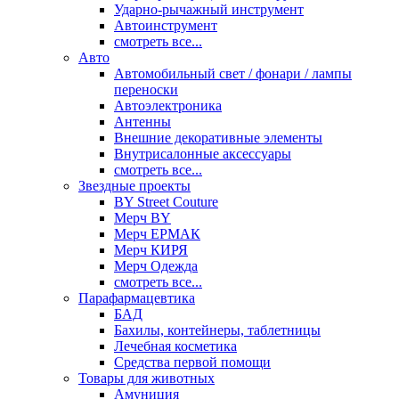
Ударно-рычажный инструмент
Автоинструмент
смотреть все...
Авто
Автомобильный свет / фонари / лампы
переноски
Автоэлектроника
Антенны
Внешние декоративные элементы
Внутрисалонные аксессуары
смотреть все...
Звездные проекты
BY Street Couture
Мерч BY
Мерч ЕРМАК
Мерч КИРЯ
Мерч Одежда
смотреть все...
Парафармацевтика
БАД
Бахилы, контейнеры, таблетницы
Лечебная косметика
Средства первой помощи
Товары для животных
Амуниция