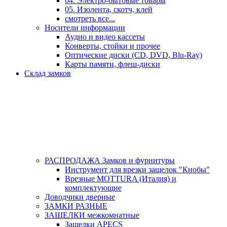
04. Электро-бытовые товары
05. Изолента, скотч, клей
смотреть все...
Носители информации
Аудио и видео кассеты
Конверты, стойки и прочее
Оптические диски (CD, DVD, Blu-Ray)
Карты памяти, флеш-диски
Склад замков
РАСПРОДАЖА Замков и фурнитуры
Инструмент для врезки защелок "Кнобы"
Врезные MOTTURA (Италия) и
комплектующие
Доводчики дверные
ЗАМКИ РАЗНЫЕ
ЗАЩЕЛКИ межкомнатные
Защелки APECS