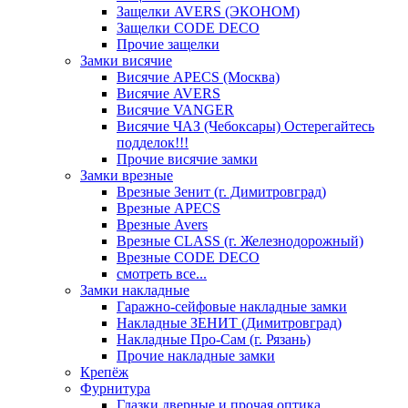
Защелки AVERS (ЭКОНОМ)
Защелки CODE DECO
Прочие защелки
Замки висячие
Висячие APECS (Москва)
Висячие AVERS
Висячие VANGER
Висячие ЧАЗ (Чебоксары) Остерегайтесь
подделок!!!
Прочие висячие замки
Замки врезные
Врезные Зенит (г. Димитровград)
Врезные APECS
Врезные Avers
Врезные CLASS (г. Железнодорожный)
Врезные CODE DECO
смотреть все...
Замки накладные
Гаражно-сейфовые накладные замки
Накладные ЗЕНИТ (Димитровград)
Накладные Про-Сам (г. Рязань)
Прочие накладные замки
Крепёж
Фурнитура
Глазки дверные и прочая оптика