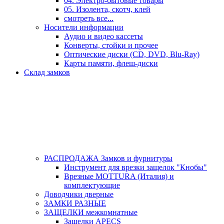
04. Электро-бытовые товары
05. Изолента, скотч, клей
смотреть все...
Носители информации
Аудио и видео кассеты
Конверты, стойки и прочее
Оптические диски (CD, DVD, Blu-Ray)
Карты памяти, флеш-диски
Склад замков
РАСПРОДАЖА Замков и фурнитуры
Инструмент для врезки защелок "Кнобы"
Врезные MOTTURA (Италия) и
комплектующие
Доводчики дверные
ЗАМКИ РАЗНЫЕ
ЗАЩЕЛКИ межкомнатные
Защелки APECS