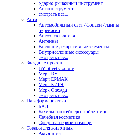
Ударно-рычажный инструмент
Автоинструмент
смотреть все...
Авто
Автомобильный свет / фонари / лампы
переноски
Автоэлектроника
Антенны
Внешние декоративные элементы
Внутрисалонные аксессуары
смотреть все...
Звездные проекты
BY Street Couture
Мерч BY
Мерч ЕРМАК
Мерч КИРЯ
Мерч Одежда
смотреть все...
Парафармацевтика
БАД
Бахилы, контейнеры, таблетницы
Лечебная косметика
Средства первой помощи
Товары для животных
Амуниция