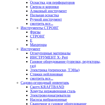
Оснастка для перфораторов
Сверла и коронки
Алмазный инструмент
Пильная оснастка
Ручной инструмент
смотреть все...
Инструменты СТРОНГ
Фрезы
СТРОНГ
Е
Maxprospa
Инструмент
Огнеупорные материалы
ИНСТРУМЕНТ X- Pert
Газовое оборудование (горелки, редукторы,
газ)
Электрика (переноски, ТЭНы)
Стяжки нейлоновые
смотреть все...
Садово-огородный инвентарь
Скотч KRAFTBAND
Хомуты нержавеющая сталь
Электроводонагреватели
Насосы вибрационные
Сварочное и газовое оборудование