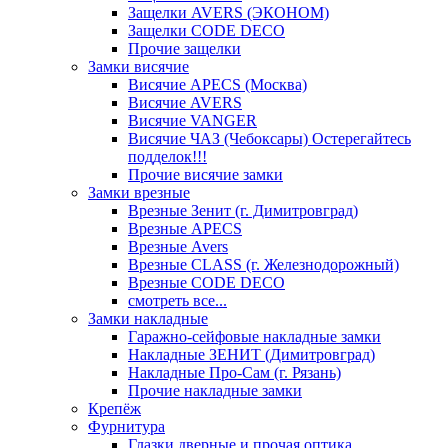
Защелки AVERS (ЭКОНОМ)
Защелки CODE DECO
Прочие защелки
Замки висячие
Висячие APECS (Москва)
Висячие AVERS
Висячие VANGER
Висячие ЧАЗ (Чебоксары) Остерегайтесь
подделок!!!
Прочие висячие замки
Замки врезные
Врезные Зенит (г. Димитровград)
Врезные APECS
Врезные Avers
Врезные CLASS (г. Железнодорожный)
Врезные CODE DECO
смотреть все...
Замки накладные
Гаражно-сейфовые накладные замки
Накладные ЗЕНИТ (Димитровград)
Накладные Про-Сам (г. Рязань)
Прочие накладные замки
Крепёж
Фурнитура
Глазки дверные и прочая оптика