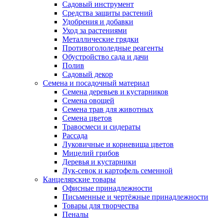
Садовый инструмент
Средства защиты растений
Удобрения и добавки
Уход за растениями
Металлические грядки
Противогололедные реагенты
Обустройство сада и дачи
Полив
Садовый декор
Семена и посадочный материал
Семена деревьев и кустарников
Семена овощей
Семена трав для животных
Семена цветов
Травосмеси и сидераты
Рассада
Луковичные и корневища цветов
Мицелий грибов
Деревья и кустарники
Лук-севок и картофель семенной
Канцелярские товары
Офисные принадлежности
Письменные и чертёжные принадлежности
Товары для творчества
Пеналы