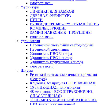
смотреть все...
Фурнитура
ЛИЧИНКИ ДЛЯ ЗАМКОВ
ДВЕРНАЯ ФУРНИТУРА
ПЕТЛИ
РУЧКИ ДВЕРНЫЕ - РУЧКИ-ЗАЩЁЛКИ -
КОМПЛЕКТУЮЩИЕ
ЗАМКИ НАВЕСНЫЕ - ПРОУШИНЫ
смотреть все...
Удлинители
Переносной светильник светодиодный
Переносной светильник
Удлинитель ПВС 3 гнезда
Удлинитель ПВС 1 гнездо
Удлинитель каучуковый 3 гнезда
смотреть все...
Шнуры
Резинка багажная эластичная с крючками
(Беларусь)
Кручёная 3-х прядная ПОЛИЭФИРНАЯ
16-ти ПРЯДНАЯ полиамидная
48-ми прядная ВСС (СТРАХОВОЧНО-
СПАСАТЕЛЬНАЯ)
ТРОС МЕТАЛЛИЧЕСКИЙ В ОПЛЕТКЕ
ПВХ (металлополимерный)