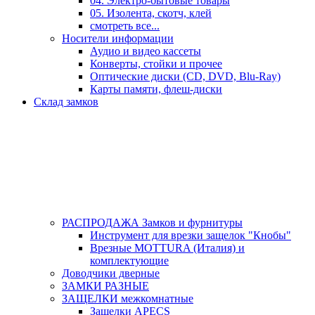
04. Электро-бытовые товары
05. Изолента, скотч, клей
смотреть все...
Носители информации
Аудио и видео кассеты
Конверты, стойки и прочее
Оптические диски (CD, DVD, Blu-Ray)
Карты памяти, флеш-диски
Склад замков
РАСПРОДАЖА Замков и фурнитуры
Инструмент для врезки защелок "Кнобы"
Врезные MOTTURA (Италия) и
комплектующие
Доводчики дверные
ЗАМКИ РАЗНЫЕ
ЗАЩЕЛКИ межкомнатные
Защелки APECS