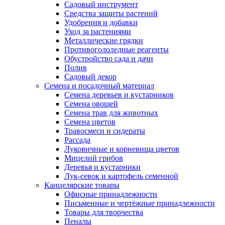
Садовый инструмент
Средства защиты растений
Удобрения и добавки
Уход за растениями
Металлические грядки
Противогололедные реагенты
Обустройство сада и дачи
Полив
Садовый декор
Семена и посадочный материал
Семена деревьев и кустарников
Семена овощей
Семена трав для животных
Семена цветов
Травосмеси и сидераты
Рассада
Луковичные и корневища цветов
Мицелий грибов
Деревья и кустарники
Лук-севок и картофель семенной
Канцелярские товары
Офисные принадлежности
Письменные и чертёжные принадлежности
Товары для творчества
Пеналы