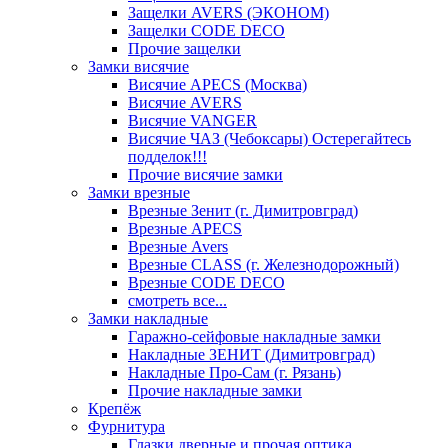
Защелки AVERS (ЭКОНОМ)
Защелки CODE DECO
Прочие защелки
Замки висячие
Висячие APECS (Москва)
Висячие AVERS
Висячие VANGER
Висячие ЧАЗ (Чебоксары) Остерегайтесь
подделок!!!
Прочие висячие замки
Замки врезные
Врезные Зенит (г. Димитровград)
Врезные APECS
Врезные Avers
Врезные CLASS (г. Железнодорожный)
Врезные CODE DECO
смотреть все...
Замки накладные
Гаражно-сейфовые накладные замки
Накладные ЗЕНИТ (Димитровград)
Накладные Про-Сам (г. Рязань)
Прочие накладные замки
Крепёж
Фурнитура
Глазки дверные и прочая оптика