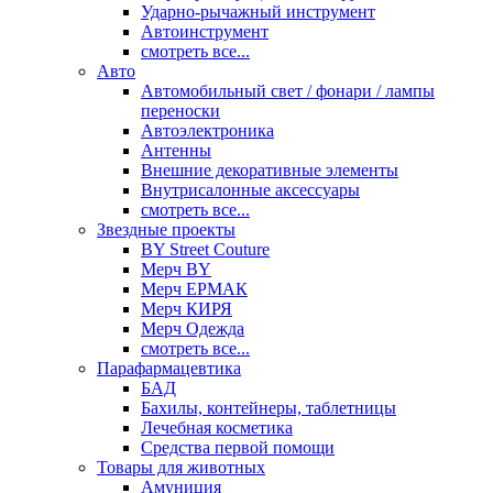
Ударно-рычажный инструмент
Автоинструмент
смотреть все...
Авто
Автомобильный свет / фонари / лампы
переноски
Автоэлектроника
Антенны
Внешние декоративные элементы
Внутрисалонные аксессуары
смотреть все...
Звездные проекты
BY Street Couture
Мерч BY
Мерч ЕРМАК
Мерч КИРЯ
Мерч Одежда
смотреть все...
Парафармацевтика
БАД
Бахилы, контейнеры, таблетницы
Лечебная косметика
Средства первой помощи
Товары для животных
Амуниция