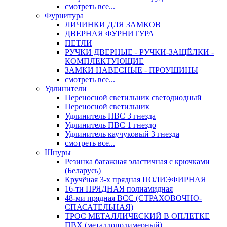
смотреть все...
Фурнитура
ЛИЧИНКИ ДЛЯ ЗАМКОВ
ДВЕРНАЯ ФУРНИТУРА
ПЕТЛИ
РУЧКИ ДВЕРНЫЕ - РУЧКИ-ЗАЩЁЛКИ -
КОМПЛЕКТУЮЩИЕ
ЗАМКИ НАВЕСНЫЕ - ПРОУШИНЫ
смотреть все...
Удлинители
Переносной светильник светодиодный
Переносной светильник
Удлинитель ПВС 3 гнезда
Удлинитель ПВС 1 гнездо
Удлинитель каучуковый 3 гнезда
смотреть все...
Шнуры
Резинка багажная эластичная с крючками
(Беларусь)
Кручёная 3-х прядная ПОЛИЭФИРНАЯ
16-ти ПРЯДНАЯ полиамидная
48-ми прядная ВСС (СТРАХОВОЧНО-
СПАСАТЕЛЬНАЯ)
ТРОС МЕТАЛЛИЧЕСКИЙ В ОПЛЕТКЕ
ПВХ (металлополимерный)