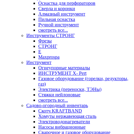
Оснастка для перфораторов
Сверла и коронки
Алмазный инструмент
Пильная оснастка
Ручной инструмент
смотреть все...
Инструменты СТРОНГ
Фрезы
СТРОНГ
Е
Maxprospa
Инструмент
Огнеупорные материалы
ИНСТРУМЕНТ X- Pert
Газовое оборудование (горелки, редукторы,
газ)
Электрика (переноски, ТЭНы)
Стяжки нейлоновые
смотреть все...
Садово-огородный инвентарь
Скотч KRAFTBAND
Хомуты нержавеющая сталь
Электроводонагреватели
Насосы вибрационные
Сварочное и газовое оборудование