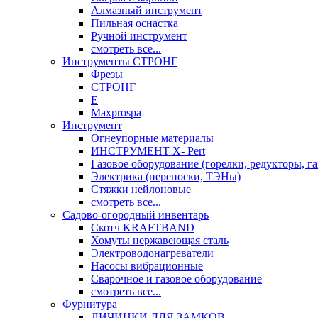
Алмазный инструмент
Пильная оснастка
Ручной инструмент
смотреть все...
Инструменты СТРОНГ
Фрезы
СТРОНГ
Е
Maxprospa
Инструмент
Огнеупорные материалы
ИНСТРУМЕНТ X- Pert
Газовое оборудование (горелки, редукторы, га
Электрика (переноски, ТЭНы)
Стяжки нейлоновые
смотреть все...
Садово-огородный инвентарь
Скотч KRAFTBAND
Хомуты нержавеющая сталь
Электроводонагреватели
Насосы вибрационные
Сварочное и газовое оборудование
смотреть все...
Фурнитура
ЛИЧИНКИ ДЛЯ ЗАМКОВ