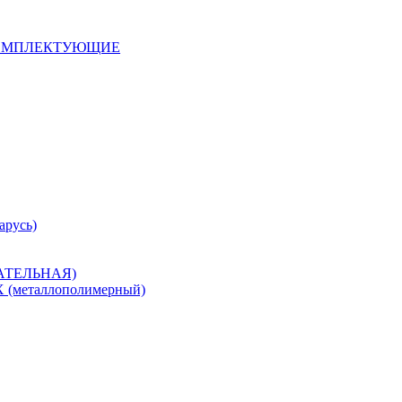
 КОМПЛЕКТУЮЩИЕ
арусь)
САТЕЛЬНАЯ)
металлополимерный)